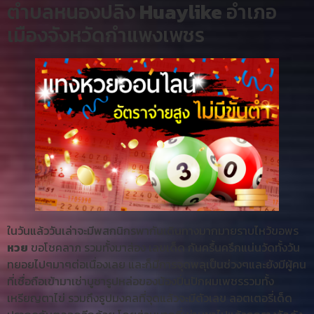
ตำบลหนองปลิง
Huaylike
อำเภอ
เมืองจังหวัดกำแพงเพชร
ในวันแล้ววันเล่าจะมีพสกนิกรพากันเดินทางมากมายราบไหว้ขอพร
หวย
ขอโชคลาภ รวมทั้งมาส่อง เลขเด็ด กันครื้นครึกแน่นวัดทั้งวัน
ทยอยไปๆมาๆต่อเนื่องเลย และก็มีการจุดพลุเป็นช่วงๆและยังมีผู้คน
ที่เชื่อถือเข้ามาเช่าบูชารูปหล่อของน้องปิ่นปักผมเพชรรวมทั้ง
เหรียญตาไข่ รวมถึงธูปมงคลที่จุดแล้วจะมีตัวเลข ลอตเตอรี่เด็ด