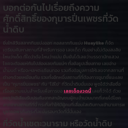
บอกต่อกันไปเรื่อยถึงความ
ศักดิ์สิทธิ์ของกุมารปิ่นเพชรที่วัด
น้ำดิบ
ยิ่งใกล้วันสลากกินแบ่งออก คอสลากกินแบ่ง
Huaylike
ก็จัด
เตรียมค้นหาสถานที่สำหรับการขอ เลขเด็ด กันอย่างไม่ต้องสงสัย
ไหนว่าเด็ด ที่ใดว่าดัง ไหนว่าแม่น ยืนยันได้เลยว่าบรรดานักแสวง
โชคจะต้องแห่กันไปส่องเลขกันแน่ๆ ทั้งยังธูปเสี่ยงทาย เลขอ่าง
น้ำมนต์ หรือจะฯลฯตะเคียนทอง รวมถึงข้อมูลการให้เลขจากสถานที่
ต่างๆด้วยเหมือนกัน รวมทั้งอีกหนึ่งสถานที่ที่ต้องการชูมาชี้แนะเลย
เป็น “กุมารปิ่นเพชร” กับ “ไอ้ไข่” ที่วัดน้ำดิบนั่นเอง พูดได้ว่าลือชื่อ
เรื่องความแม่นสำหรับเพื่อการขอ
เลขเด็ดงวดนี้
เลยก็ว่าได้ ด้วย
เหตุว่ามีเสียงรับประกันจากสามัญชนผู้คนจำนวนมากที่เคยได้โชค
ลาภจากสถานที่ที่นี้ กระทั่งทำให้มีผู้คนที่เลื่อมใสเดินทางเข้ามาเคารพ
บูชาขอพรกันกระทั่งแน่นรอบๆวัดที่นี้นั่นเอง
ที่วัดน้ำเชตะวนาราม หรือวัดน้ำดิบ