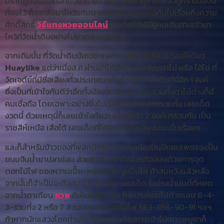
ปรากฏกันตลอดอีกด้วย โดยส่วนมากที่เช่าบูชาไปแล้วถูกรางวัลดัง
ที่ขอไว้ ก็จะกลับมาไหว้แก้บน และก็มีการบอกต่อกันไปเรื่อยถึงความ
ศักดิ์สิทธิ์
วิธีแทงหวยออนไลน์
กระทั่งทำให้มีผู้คนเดินทางเข้ามา
ไหว้ที่วัดน้ำดิบอย่างไม่ขาดสายนั่นเอง
จากเดิมนั้น ที่วัดน้ำดิบมีเทวดากุมารปิ่นเพชรเพียงแต่องค์เดียว
Huaylike
แต่ว่าเมื่อส.ค.ผ่านมาได้มีการเชื้อเชิญตาไข่ หรือ ไอ้ไข่ ที่
วัดเจดีย์ที่มีชื่อเสียงทั่วประเทศมาตั้งตั้งไว้ที่วัดน้ำดิบที่นี้อีก 1 องค์
ซึ่งเป็นที่เข้าใจกันดีว่าอีกทั้งน้องปิ่นปักผมเพชรรวมทั้งตาไข่ต่างก็มี
คนเชื่อถือ โดยเฉพาะอย่างยิ่งในเรื่องของโชคลาภรวมทั้ง เลขเด็ด
งวดนี้ ด้วยเหตุนี้ก็เลยเช้าใจกันว่า เมื่อทั้งยัง 2 องค์มารวมกัน เป็น
ราชสีห์เหนือ เสือใต้ เลขเด็ดที่ได้จะยิ่งมีชื่อเสียงเยอะขึ้นเรื่อยๆ
และก็สำหรับข้าวของที่พสกนิกรมาบนบาลน้องปิ่นปักผมเพชรจะเป็น
ขนมจีนน้ำยาปลาช่อน ส่วนการบนตาไข่ควรต้องบนด้วยการจุด
ดอกไม้ไฟ ของหวานเปี๊ยะ หนังสะติ๊ก รูปปั้นไก่ ถ้าสมหวังแล้วหลัง
จากนั้นก็จำเป็นจะต้องมาแก้บน ส่วน เลขเด็ด ในอ่างน้ำมนต์ที่หยด
จากน้ำตาเทียน
หวย
ที่เห็นได้ชัดเจน ก็จะประกอบไปด้วยเลข 8-4-
3-รวมทั้ง 2 หรือ 7 ส่วนเลขหางดอกไม้ไฟ 563-856-90-91 ฯลฯ
ถ้าหากนักแสวงโชคท่านใดที่พึงพอใจต้องการเข้าไปเคารพบูชาก็