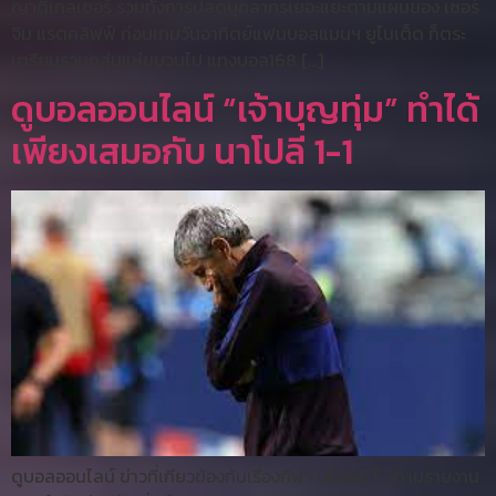
ญาติเกลเซอร์ รวมทั้งการปลดบุคลากรเยอะแยะตามแผนของ เซอร์
จิม แรตคลิฟฟ์ ก่อนเกมวันอาทิตย์แฟนบอลแมนฯ ยูไนเต็ด ก็ตระ
เตรียมรวมกลุ่มแห่ขบวนไป แทงบอล168 […]
ดูบอลออนไลน์ “เจ้าบุญทุ่ม” ทำได้
เพียงเสมอกับ นาโปลี 1-1
ดูบอลออนไลน์ ข่าวที่เกียวข้องกับเรื่องกีฬา UFABET : ตามรายงาน