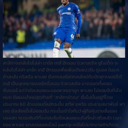
สาลิกาจะกลับไปไล่ล่า มาร์ก เกฮี อีกรอบ นิวคาสเซิ่ล ยูไนเต็ด จะ
กลับไปไล่ล่า มาร์ก เกฮี อีกรอบเพื่อเพิ่มเติมแนวรับ ดูบอล ในม.ค.
ข้างหลัง คริสตัล พาเลซ ยังตกลงข้อตกลงใหม่กับนักฟุตบอลมิได้
เกฮี เป็นจุดหมายเบอร์หนึ่งของ นิวคาสเซิ่ล มาตลอดทั้งตอน
ซัมเมอร์ แต่ว่าข้อเสนอแนะของพวกเขาถูก พาเลซ ไม่ยอมรับทิ้งไป
หมด ข้อแนะนำหนสุดท้ายที่ “สาลิกาป่าดง” ยื่นไปนั้นอยู่ที่โดย
ประมาณ 60 ล้านปอนด์แม้กระนั้น สตีฟ แพริช ประธานสมาพันธ์ พา
เลซ ยังเสียแข็งไม่ยอมรับ กระนั้นเช้าใจกันว่าผู้ถือหุ้นรายอื่นของ
บอลสด ชมรมยินดีที่จะตอบรับข้อเสนอแนะดังที่กล่าวถึงแล้ว เวลา
ของ พาเลซ แทงบอลออนไลน์ pantip เหลือไม่มากมายถ้าเกิดจะ