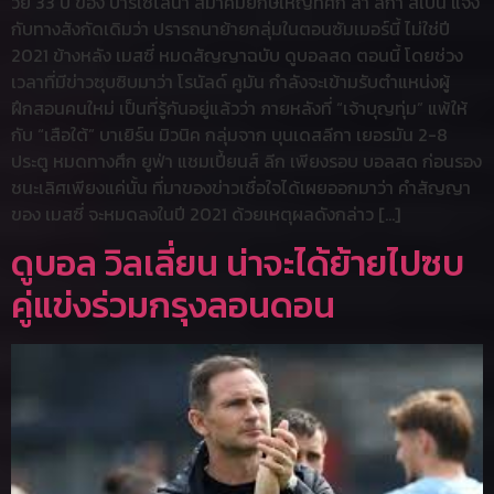
วัย 33 ปี ของ บาร์เซโลน่า สมาคมยักษ์ใหญ่ที่ศึก ลา ลีกา สเปน แจ้ง
กับทางสังกัดเดิมว่า ปรารถนาย้ายกลุ่มในตอนซัมเมอร์นี้ ไม่ใช่ปี
2021 ข้างหลัง เมสซี่ หมดสัญญาฉบับ ดูบอลสด ตอนนี้ โดยช่วง
เวลาที่มีข่าวซุบซิบมาว่า โรนัลด์ คูมัน กำลังจะเข้ามรับตำแหน่งผู้
ฝึกสอนคนใหม่ เป็นที่รู้กันอยู่แล้วว่า ภายหลังที่ “เจ้าบุญทุ่ม” แพ้ให้
กับ “เสือใต้” บาเยิร์น มิวนิค กลุ่มจาก บุนเดสลีกา เยอรมัน 2-8
ประตู หมดทางศึก ยูฟ่า แชมเปี้ยนส์ ลีก เพียงรอบ บอลสด ก่อนรอง
ชนะเลิศเพียงแค่นั้น ที่มาของข่าวเชื่อใจได้เผยออกมาว่า คำสัญญา
ของ เมสซี่ จะหมดลงในปี 2021 ด้วยเหตุผลดังกล่าว […]
ดูบอล วิลเลี่ยน น่าจะได้ย้ายไปซบ
คู่แข่งร่วมกรุงลอนดอน