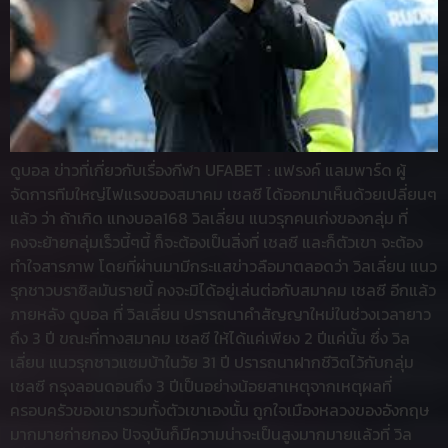
ดูบอล ข่าวที่เกี่ยวกับเรื่องกีฬา UFABET : แฟรงค์ แลมพาร์ด ผู้
จัดการทีมใหญ่ไฟแรงของสมาคม เชลซี ได้ออกมาเห็นด้วยเปลี่ยนๆ
แล้ว ว่า ถ้าเกิด แทงบอล168 วิลเลี่ยน แนวรุกคนเก่งของกลุ่ม ที่
คงจะย้ายกลุ่มเร็วนี้ๆนี้ ก็จะต้องเป็นสิ่งที่ เชลซี และก็ตัวเขา จะต้อง
ทำใจสารภาพ โดยที่ผ่านมามีกระแสข่าวลือมาตลอดว่า วิลเลี่ยน แนว
รุกชาวบราซิลมันรายนี้ คงจะมิได้อยู่เล่นต่อกับสมาคม เชลซี อีกแล้ว
ภายหลัง ดูบอล ที่ วิลเลี่ยน ปรารถนาคำสัญญาใหม่ในช่วงเวลายาว
ถึง 3 ปี ขณะที่ทางสมาคม เชลซี ให้ได้แค่เพียง 2 ปีแค่นั้น ซึ่ง วิล
เลี่ยน แนวรุกชาวแซมบ้าในวัย 31 ปี ปรารถนาฝากชีวิตไว้กับกลุ่ม
เชลซี กรุงลอนดอนถึง 3 ปีเป็นอย่างน้อยสาเหตุจากเหตุผลที่
ครอบครัวของเขารวมทั้งตัวเขาเองนั้น ถูกใจเมืองหลวงของอังกฤษ
มากมายก่ายกอง ปัจจุบันก็มีความน่าจะเป็นสูงมากมายแล้วที่ วิล