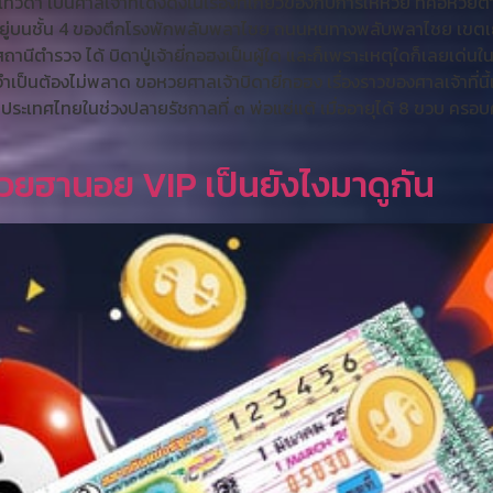
รุงเทวดา เป็นศาลเจ้าที่โด่งดังในเรื่องที่เกี่ยวข้องกับการให้หวย ที่คอหวย
าตั้งอยู่บนชั้น 4 ของตึกโรงพักพลับพลาไชย ถนนหนทางพลับพลาไชย เข
ถานีตำรวจ ได้ บิดาปู่เจ้ายี่กอฮงเป็นผู้ใด และก็เพราะเหตุใดก็เลยเด่น
นต้องไม่พลาด ขอหวยศาลเจ้าบิดายี่กอฮง เรื่องราวของศาลเจ้าที่นี้เริ่
นประเทศไทยในช่วงปลายรัชกาลที่ ๓ พ่อแซ่แต้ เมื่ออายุได้ 8 ขวบ ครอบค
ยฮานอย VIP เป็นยังไงมาดูกัน