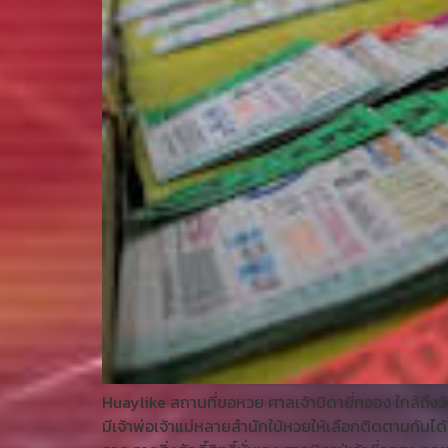
Huaylike สถานที่ขอหวย ศาลเจ้าบิดายี่กอฮง ใกล้ถึงวันท
มีเจ้าพ่อเจ้าแม่หลายสำนักใบ้หวยให้เลือกติดตามกัน