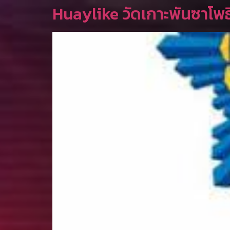
Huaylike วัดเกาะพันซาโพธิ