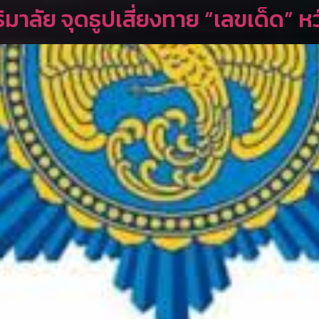
มาลัย จุดธูปเสี่ยงทาย “เลขเด็ด” หว