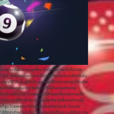
อหวยคนจำนวน Huaylike ไม่น้อยก็บางครั้งก็อาจจะ
่าไรนัก ซึ่งหวยบางประเภทก็บางทีก็อาจจะแบบสำหรับใน
นอยVIP ว่าเป็นอย่างไร รวมทั้งมีอัตรการจ่ายเท่าใดบ้าง
าเป็นหวยของประเทศเวียดนาม ซึ่งเป็นประเภทของ
เมืองไทยอีกด้วย โดยผลรางวัลที่ออกนั้นจะอิงจากเว็บ
ด้านล่าง ราวกับๆกับการเล่นหวยจำพวกอื่นๆแม้กระนั้น
วัลที่สูง โดยผลรางวัลจะออกเสมอๆแต่ละวัน ในเวลา
อัตราจ่ายดังต่อไปนี้ จำนวนสามตัวบน จะมีอัตราจ่าย