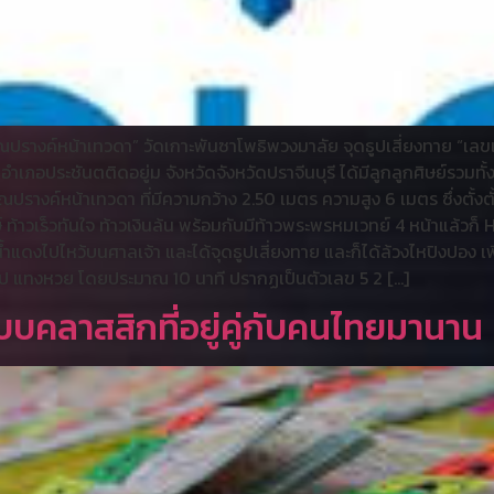
รางค์หน้าเทวดา” วัดเกาะพันซาโพธิพวงมาลัย จุดธูปเสี่ยงทาย “เลขเด็ด
เภอประชันตติดอยู่ม จังหวัดจังหวัดปราจีนบุรี ได้มีลูกลูกศิษย์รวมทั้งร
งค์หน้าเทวดา ที่มีความกว้าง 2.50 เมตร ความสูง 6 เมตร ซึ่งตั้งตั
ษ์ ท้าวเร็วทันใจ ท้าวเงินล้น พร้อมกับมีท้าวพระพรหมเวทย์ 4 หน้าแล้ว
ดงไปไหว้บนศาลเจ้า และได้จุดธูปเสี่ยงทาย และก็ได้ล้วงไหปิงปอง เพื่
นไป แทงหวย โดยประมาณ 10 นาที ปรากฏเป็นตัวเลข 5 2 […]
บคลาสสิกที่อยู่คู่กับคนไทยมานาน