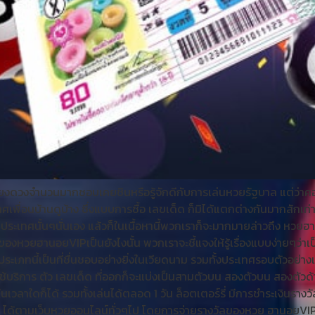
ยงดวงจำนวนมากชอบเคยชินหรือรู้จักดีกับการเล่นหวยรัฐบาล แต่ว่าค
พื่อนบ้านดูบ้าง ซึ่งแบบการซื้อ เลขเด็ด ก็มิได้แตกต่างกันมากสักเท
ยประเทศนั้นๆนั่นเอง แล้วก็ในเนื้อหานี้พวกเราก็จะมากมายล่าวถึง หวยฮา
 ของหวยฮานอยVIPเป็นยังไงนั้น พวกเราจะชี้แจงให้รู้เรื่องแบบง่ายๆว่
ะเภทนี้เป็นที่ชื่นชอบอย่างยิ่งในเวียดนาม รวมทั้งประเทศรอบตัวอย่าง
อกใช้บริการ ตัว เลขเด็ด ที่ออกก็จะแบ่งเป็นสามตัวบน สองตัวบน สองตัว
วลาใดก็ได้ รวมทั้งเล่นได้ตลอด 1 วัน ล็อตเตอร์รี่ มีการชำระเงินราง
ด้ตามเว็บหวยออนไลน์ทั่วๆไป โดยการจ่ายรางวัลของหวย ฮานอยVIP มี