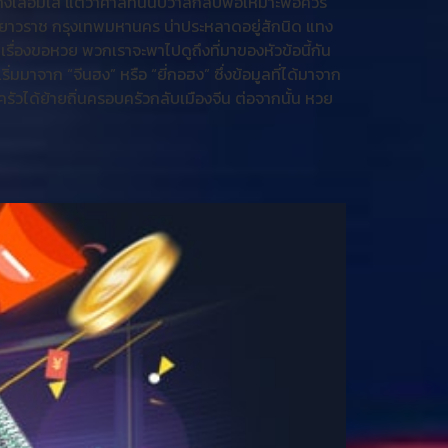
ต่างเลื่อมใส แต่ว่าศาลที่นี้นับว่าลึกลับพอเหมาะพอควร
ตเยาวราช กรุงเทพมหานคร น่าประหลาดอยู่สักนิด แทง
ในเรื่องขอหวย พวกเราจะพาไปดูถึงที่มาของหัวข้อนี้กัน
มมาจาก “จีนฮง” หรือ “ยี่กอฮง” ซึ่งข้อมูลที่ได้มาจาก
รัวได้ย้ายถิ่นครอบครัวกลับเมืองจีน ต่อจากนั้น หวย