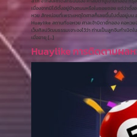
ลาภ จากสิ่งศักดิ์สิทธิ์นั่นเอง ศาลบิดาปู่เจ้ายี่กอฮง ก
เนื่องจากมิได้ตั้งอยู่ข้างถนนหรือในซอยซอย แต่ว่
หวย สักหน่อยที่เพราะเหตุใดศาลก็เลยขึ้นไปตั้งอยู่บน ส
Huaylike สถานที่ขอหวย ศาลเจ้าบิดายี่กอฮง คอหวยจำเป็
เว็บศิลปวัฒนธรรมเจาะจงไว้ว่า ท่านเป็นลูกจีนกำเนิดใ
เมื่ออายุ […]
Huaylike การติดตามผลหว