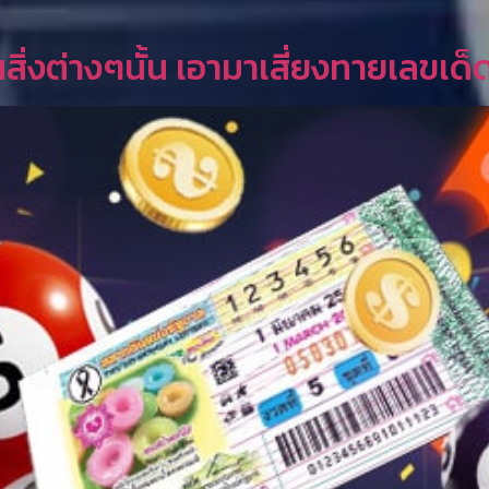
ิ่งต่างๆนั้น เอามาเสี่ยงทายเลขเด็ด