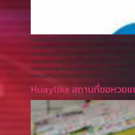
Huaylike ราษฎรเลื่อมใส พากันขอโชค “ท้าวเวสสุวรรณป
เกาะพันซาโพธิพวงมาลัย พื้นที่ มัธยม6 ตำบลห้องแก้ว อำ
มากมายราบไหว้บนขอพร Huaylike องค์ท้าวเวสสุวรรณปรา
ลานดังที่กล่าวถึงมาแล้ว ยังมีองค์ท้าวบรรดาลหน้ายัก
ต่างพากันนำธูปสีแดง 16 ดอก ดอกไม้สีแดงพร้อมกับน้ำแ
ภายหลังที่กระทำไหว้บน พร้อมกับจุดธูปเสี่ยงทายผ่า
Huaylike สถานที่ขอหวยแบ