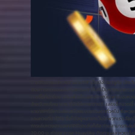
การติดตามผลหวยฮานอยVIP เป็นยังไงมาดูกัน นักเสี่
ต้องการทดลองเล่นหวยประเภทอื่นที่เป็นหวยของประเทศเ
การซื้อที่มีเพิ่มมาบ้างเพื่อเป็นเอกลักษณ์เฉพาะของหว
สำหรับคนไหน หวย ที่ยังไม่เคยทราบว่า เลขเด็ดงวดนี้
หวยVIPที่มีการเล่นเสมือนแบบธรรมดาทั่วๆไป ซึ่งหวยปร
แทงหวยที่น่าไว้ใจ ซึ่งก็มีอยู่หลายๆเว็บให้พวกเราเลื
การเล่นหวยฮานอยVIPมีจุดเด่นก็คือ ท่านสามารถเล่นในเ
20.00 น. ท่านสามารถ Huaylike ติดตามผล หวยเด็ด ไ