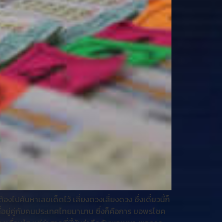
ไปค้นหาเลขเด็ดไว้ เสี่ยงดวงเสี่ยงดวง ซึ่งเดี๋ยวนี้ก็
อยู่คู่กับคนประเทศไทยมานาน ซึ่งก็คือการ ขอพรโชค