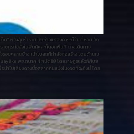
” หวังลุ้นร่ำรวย นักข่าวแถลงการณ์ว่า ที่ หวย วัด
าษฎรทั้งยังในพื้นที่และก็นอกพื้นที่ ต่างเดินทาง
้งรอบๆลานข้างหน้าโบสถ์ที่กำลังก่อสร้าง โดยด้านใน
ก็ Huaylike พญานาค 4 กษัตริย์ โดยราษฎรแล้วก็ศิษย์
อนำไปเสี่ยงดวงซื้อสลากกินแบ่งในงวดที่จะถึงนี้ โดย