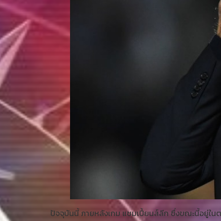
ปัจจุบันนี้ ภายหลังเกม แชมเปี้ยนส์ลีก ซึ่งขณะนี้อย