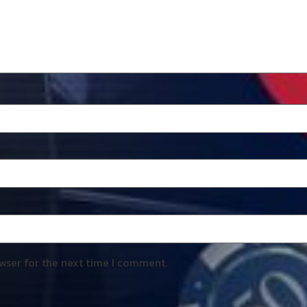
wser for the next time I comment.