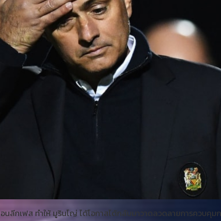
ู่ในตอนลีกเฟส ทำให้ มูรินโญ่ ได้โอกาสได้กลับมาวาดลวดลายการควบคุมกล