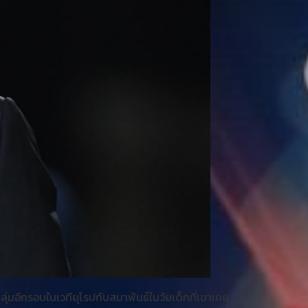
ุ่มอีกรอบในเวทียุโรปกับสมาพันธ์ในวัยเด็กที่เขาเคย