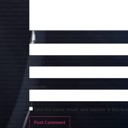
Name
*
Email
*
Website
Save my name, email, and website in this bro