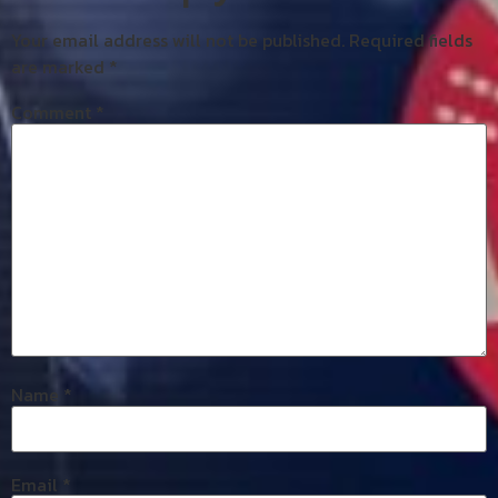
Your email address will not be published.
Required fields
are marked
*
Comment
*
Name
*
Email
*