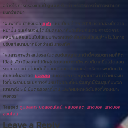
อย่างไร การครองแชมป์
ดูบอล
รึเปล่า หรือวิธีการทำก้าวหน้ามาก
ยิ่งกว่าเดิม”
“ผมพาทีมเข้าชิงบอล
ยูฟ่า
แชมเปี้ยนส์ ลีก 2019 ทั้งๆที่สองปีกลาย
หน้านั้น ผมเกือบจะมิได้เซ็นสัญญากับคนไหนกันเลย การจัดการ
กลุ่มก็เปลี่ยนเป็นไปในแบบที่พวกเขาจำเป็นต้องใช้เงินสำหรับในการ
ปรับแก้สนามมากยิ่งกว่าเสริมกองทัพ”
“ผมสารภาพว่า สเปอร์ส ในตอนต้นฤดูก่อนหน้านี้ฟอร์มตก ผมก็คิด
ไว้อยู่แล้ว เนื่องจากไม่มีกลุ่มใดจะสามารถมีฟอร์มที่มากขึ้นได้ตลอด
ระยะเวลา แต่ว่าโน่นมันก็ยอดเยี่ยมในขั้นตอนสำหรับการพาทีมคว้า
ชัยชนะในอนาคต
บอลสด
มันควรมีการสะดุดล้มบ้าง แต่ว่าผมฉงน
ใจที่ประธานขอแยกทางกับผม ในขณะที่ผมร่วมทุกข์ร่วมสุขกับพวก
เขามาถึง 5 ปี มันตรงเวลาที่นาน และก็ผมผิดหวังในสิ่งที่พอเหมาะ
พอควร”
Tagged
ดูบอลสด
,
บอลออนไลน์
,
ผลบอลสด
,
แทงบอล
,
แทงบอล
ออนไลน์
Leave a Reply