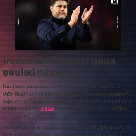
ไก่เดือยทอง ได้ออกมา
ดูบอล
ออนไลน์
กล่าวมาว่า
โดยผู้จัดการทีมฟุตบอลวัย 48 ปี ได้เผยถึงเรื่องราวนี้ผ่าน เอล
ปารีส สื่อเขตแดนของประเทศฝรั่งเศส ว่า “ความจริงช่วงสุดท้ายกับ
กลุ่ม พวกเรากำลังจะประเมินผลลัพธ์กันว่า มันจะกำเนิดอะไรขึ้นบ้าง
พวกเรามีกลุ่มเวิร์ค
ดูบอล
ที่ดีเยี่ยมๆสำหรับเพื่อการประดิษฐ์ผล
งานของกลุ่ม”
“ผมทำทีมมาไกลมากจากจุดแรก แม้กระนั้นผมก็ไม่รู้เรื่องเช่นกันว่า
ประธานมองดูการบรรลุเป้าหมาย แล้วก็คำว่า การบรรลุผล เป็น