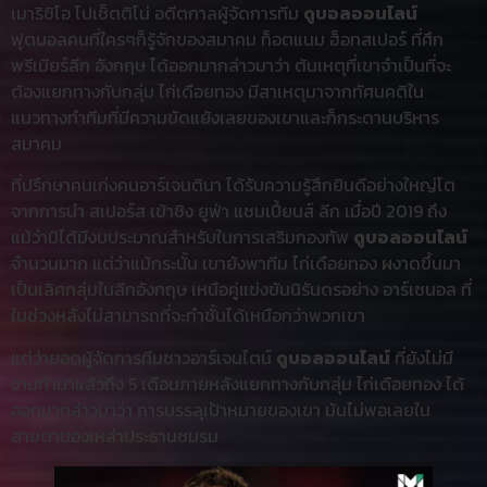
เมาริซิโอ โปเช็ตติโน่ อดีตกาลผู้จัดการทีม
ดูบอลออนไลน์
ฟุตบอลคนที่ใครๆก็รู้จักของสมาคม ท็อตแนม ฮ็อทสเปอร์ ที่ศึก
พรีเมียร์ลีก อังกฤษ ได้ออกมากล่าวมาว่า ต้นเหตุที่เขาจำเป็นที่จะ
ต้องแยกทางกับกลุ่ม ไก่เดือยทอง มีสาเหตุมาจากทัศนคติใน
แนวทางทำทีมที่มีความขัดแย้งเลยของเขาและก็กระดานบริหาร
สมาคม
ที่ปรึกษาคนเก่งคนอาร์เจนตินา ได้รับความรู้สึกยินดีอย่างใหญ่โต
จากการนำ สเปอร์ส เข้าชิง ยูฟ่า แชมเปี้ยนส์ ลีก เมื่อปี 2019 ถึง
แม้ว่ามิได้มีงบประมาณสำหรับในการเสริมกองทัพ
ดูบอลออนไลน์
จำนวนมาก แต่ว่าแม้กระนั้น เขายังพาทีม ไก่เดือยทอง ผงาดขึ้นมา
เป็นเลิศกลุ่มในลีกอังกฤษ เหนือคู่แข่งขันนิรันดรอย่าง อาร์เซนอล ที่
ในช่วงหลังไม่สามารถที่จะทำชั้นได้เหนือกว่าพวกเขา
แต่ว่ายอดผู้จัดการทีมชาวอาร์เจนไตน์
ดูบอลออนไลน์
ที่ยังไม่มี
งานทำมาแล้วถึง 5 เดือนภายหลังแยกทางกับกลุ่ม ไก่เดือยทอง ได้
ออกมากล่าวมาว่า การบรรลุเป้าหมายของเขา มันไม่พอเลยใน
สายตาของเหล่าประธานชมรม