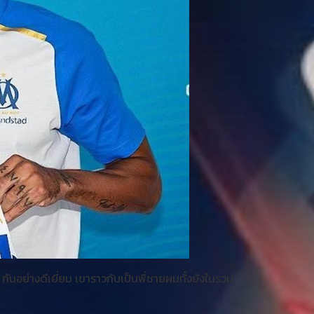
กันอย่างดีเยี่ยม เขาราวกับเป็นพี่ชายผมทั้งยังในรวม