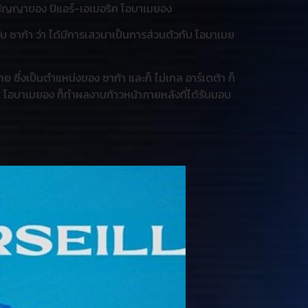
นสัญญาของ ปิแอร์-เอเมอริค โอบาเมยอง
บ ซาก้า ว่า ได้มีการเสวนาเป็นการส่วนตัวกับ โอบาเมย
 ซึ่งเป็นตำแหน่งของ ซาก้า และก็ ไม่เกล อาร์เตต้า ก็
ับ โอบาเมยอง ก็ทำผลงานก้าวหน้าภายหลังที่ได้รับมอบ