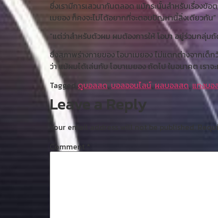
ซึ่งเรามีการเสวนากันตลอด แม้กระนั้นสำหรับเรื่องข้อต
เมยอง ก็คงจะไม่ได้อยากที่จะตอบปัญหานี้สิ่งเดียวกัน”
“แต่ว่าสำหรับตัวผม ผมต้องการให้ โอบา อยู่ร่วมกลุ่มถ
ซึ่งสภาพร่างกายของ โอบาเมยอง ไม่แตกต่างจากเด็กวั
ว่า แม้ผมได้เล่นกับ โอบาเมยอง ถัดไป ในอนาคต เรา
Tagged
ดูบอลสด
,
บอลออนไลน์
,
ผลบอลสด
,
แทงบอ
Leave a Reply
Your email address will not be published.
Requi
Comment
*