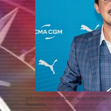
ซาก้า ได้ตอบปัญหากับสื่อไปว่า “ผมอยากที่จะให้ โอบา ต่
ทั้งนอกสนาม