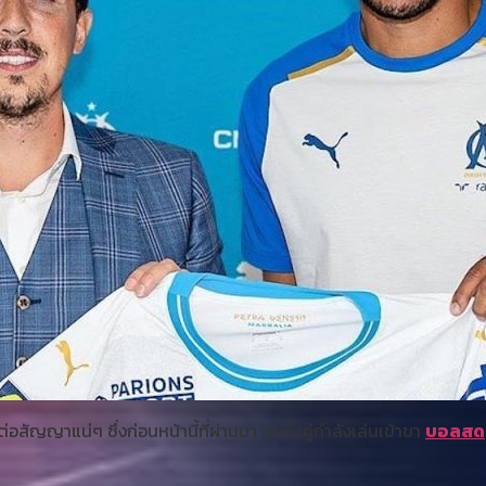
อสัญญาแน่ๆ ซึ่งก่อนหน้านี้ที่ผ่านมา เราทั้งคู่กำลังเล่นเข้าขา
บอลสด