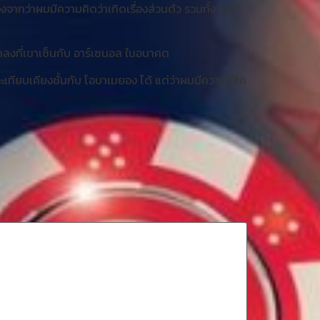
องจากว่าผมมีความคิดว่าเกิดเรื่องส่วนตัว รวมทั้ง โอบา
ลงที่เขาเซ็นกับ อาร์เซนอล ในอนาคต
ะเทียบเคียงชั้นกับ โอบาเมยอง ได้ แต่ว่าผมมีความรู้สึก