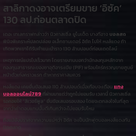
สาลิกาดงอาจเตรียมขาย ‘อิซัค’
130 ลป.ก่อนตลาดปิด
เดอะ เทเลกราฟกล่าวว่า นิวคาสเซิ่ล ยูไนเต็ด บางทีอาจ
บอลสด
พินิจพิเคราะห์ปลดปล่อย อเล็กซานเดอร์ อิซัค ไปให้ หงส์แดง ถ้า
เกิดพวกเขาได้รับคำแนะนำราว 130 ล้านปอนด์ก่อนเดดไลน์
เหตุการณ์แปรไปเร็วมาก โดยรายงานบอกว่านักลงทุนหลักจาก
กองทุนสาธารณะของซาอุดิอาระเบีย (PIF) พร้อมใคร่ครวญขายศูนย์
หน้าตัวเก่งคราวแรก ถ้าหากราคาสมควร
หงส์แดง เคยยื่นข้อเสนอ 110 ล้านปอนด์เมื่อเกือบจะเดือน
แทง
บอลออนไลน์789
ที่ผ่านมาแต่ว่าถูกไม่ยอมรับ เวลานี้ นิวคาสเซิ่ล
รอคอยให้ “ลิเวอร์พูล” ยื่นข้อเสนอรอบสอง โดยจะตกลงใจในที่สุด
จากว่าค่าตอบแทนนั้นดีเกินกว่าจะไม่ยอมรับไหม
ถึงแม้ยังปราศจากความแน่ๆว่า อิซัค จะเป็นนักฟุตบอลหงส์แดงทัน
ปิดตลาด