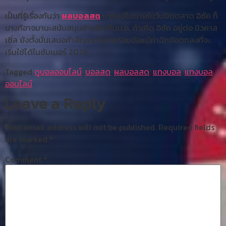
เป็นที่รู้เรื่องกันว่า
ผลบอลสด
หากแม้ไม่ขายในวันปิดตลาด อิซัค ก็
บางทีอาจมานะสนับสนุนย้ายอีกทีในม.ค. ถ้าเกิด อิซัค อยู่ต่อ นิวคาส
เซิ่ล ยังตั้งมั่นเสนอคำสัญญาใหม่พร้อมข้อแม้ค่าฉีกข้อตกลงที่จะ
เริ่มใช้ได้ในซัมเมอร์ 2026
Tagged
ดูบอลออนไลน์
,
บอลสด
,
ผลบอลสด
,
แทงบอล
,
แทงบอล
ออนไลน์
Leave a Reply
Your email address will not be published.
Required fields
are marked
*
Comment
*