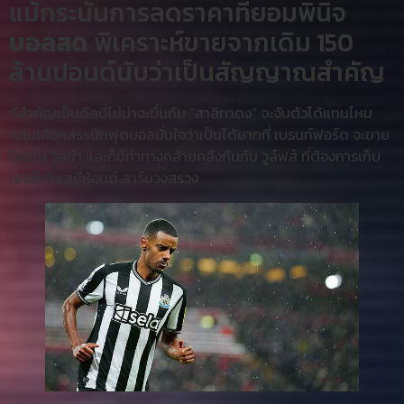
แม้กระนั้นการลดราคาที่ยอมพินิจ
บอลสด
พิเคราะห์ขายจากเดิม 150
ล้านปอนด์นับว่าเป็นสัญญาณสำคัญ
ที่สำคัญเป็นดีลนี้ไม่น่าจะขึ้นกับ “สาลิกาดง” จะจับตัวได้แทนไหม
กลุ่มเลือกสรรนักฟุตบอลมั่นใจว่าเป็นได้ยากที่ เบรนท์ฟอร์ด จะขาย
โยอาน วิสซ่า และก็มีท่าทางคล้ายคลึงกันกับ วูล์ฟส์ ที่ต้องการเก็บ
เยอร์เก้น สยี่ห้อนด์ ลาร์บวงสรวง