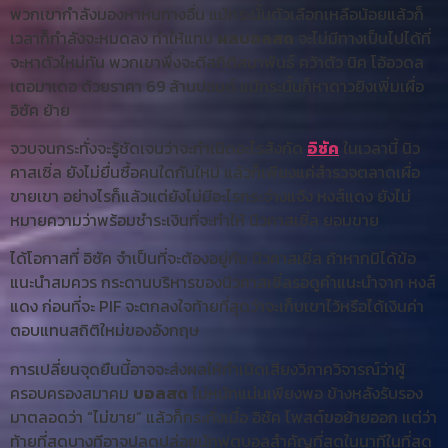
พวกเขากำลังมองหาหนทางอื่น แม้กระนั้นตัวเลือกเหลือน้อยแล้วก็
เวลาก็กำลังจะหมดลง ทำให้แทบ
ผลบอลสด
จะไม่มีทางเป็นไปได้ที่
จะหาตัวใหม่ทัน พวกเขาพึ่งจะตีสถิติสมาพันธ์ คว้าตัว นิค โอ้อวดล
เตอมาเดอ ด้วยราคา 69 ล้านปอนด์ แม้กระนั้นก็หาดาวยิงเพิ่มเผื่อ
อิซัค ย้าย
จวบจนกระทั่งจะรู้ชัดเจนว่าจะกำเนิดอะไรสังกัด
อิซัค
ในเวลานี้ นิว
คาสเซิ่ล ยังไม่ยื่นซื้อคนใดกันใหม่ แล้วก็เพียงแค่สำรวจตลาดเผื่อ
ขายเขา อย่างไรก็แล้วแต่ยังไม่มีอะไรกระจ่างแจ้ง หงส์แดง ยังไม่
หมายความว่าพร้อมชำระเงินที่จะทำให้ นิวคาสเซิ่ล ยอมขาย
ได้โอกาสที่ อิซัค จำเป็นที่จะต้องอยู่กับ นิวคาสเซิ่ล ถ้าหากมิได้ข้อ
แนะนำสมควร กระดานบริหารของนิวคาสเซิ่ลรอดูคำแนะนำจาก หงส์
แดง ก่อนที่จะ PIF จะตกลงใจท้ายที่สุดว่าจะเก็บเขาไว้หรือได้เงินค่า
ตอบแทนสถิติใหม่ของอังกฤษ
การเปลี่ยนจุดยืนนี้อาจจะส่งผลให้กำเนิดเสียงวิภาควิจารณ์ว่าผู้
ครอบครองสมาคม
บอลสด
ไม่หนักแน่นเพียงพอ ข้างหลังรับรอง
มาตลอดว่า “ไม่ขาย” แล้วก็กระทั่งเมื่อ อิซัค โพสต์ขอย้ายออก แต่ว่า
ท้ายที่สุดบางทีอาจปลดปล่อยนักฟุตบอลสำคัญที่สุดในนาทีในที่สุด