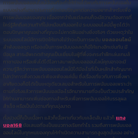
การพนันบอลออนไลน์นี้เองที่จะทำให้ท่านได้พบกับการพนันบอลใน
แบบอย่างที่นานาประการที่จะตอบปัญหาต่อความอยากสำหรับเพื่อ
การพนันบอลของคุณ เนื่องจากว่าในแต่ละคนก็จะมีความต้องการที่
ใคร่รู้สึกถึงความท้าที่ไม่เหมือนกันออกไป ระบบออนไลน์นี้พูดได้ว่า
ตอบปัญหาคุณอย่างที่คุณจะไม่คาดฝันอย่างยิ่งจริงๆ ด้วยเหตุว่าใน
ระบบออนไลน์มีการเปิดให้แทงไม่ว่าจะเป็นการพนัน
บอลออนไลน์
ลำพังบอลชุด หรือจะเป็นการพนันบอลสดก็มีให้แทงอีกเช่นกัน มี
ข้อมูล สาระอัพเดตถ้าคุณเป็นเยี่ยมในผู้ที่พึ่งจะกระทำฝึกเล่นเกมส์
กาชาปอง หรือเพิ่งได้ได้โอกาสมาพนันบอลออนไลน์คุณอาจจะมี
ความรู้สึกว่าการพนันบอลออนไลน์มิได้มีอะไรที่เป็นหลักสำคัญมาก
ไปกว่าการพึ่งดวงแต่เพียงเพียงแค่นั้น ซึ่งเรื่องเกี่ยวกับการพึ่งพา
อาศัยดวงก็มิได้เป็นเหตุเดียวเสมอสำหรับในการพนันบอลเพราะว่า
ตามที่จริงแล้วการพนันบอลมีอะไรอีกมากมายที่จะเป็นตัวแปรสำคัญ
ให้ท่านสามารถเพิ่มช่องทางสำหรับเพื่อการพนันบอลให้บรรลุผล
สำเร็จ หรือเป็นไปตามที่คุณมุ่งมาด
ทั้งปวงนี้ก็เป็นเนื้อหา แล้วก็เนื้อหาเกี่ยวกับเคล็ดลับ แล้วก็
แทง
บอล168
ข้อเสนอที่จะเป็นแนวทางเรียกกำไร รวมถึงการพนันบอล
ออนไลน์ในทุกหนของคุณให้กำเนิดความสามารถสูงสุดนั้นเอง อย่าง