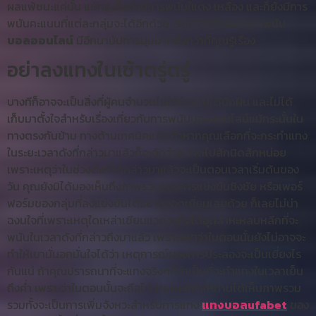
ผลแพ้ชนะแค่นั้น แม้กระนั้นยังมีการพนันใแดง เหลือง และก็ยังมีการ
พนันคะแนนที่แต่ละกลุ่มจะได้อีกด้วย เรียกว่ามิติของวงกาพนัน
บอลออนไลน์
มีอีกนานัปการมุมมากยิ่งกว่าที่คุณรู้เรื่อง
อย่าลงแทงในเช้าตรู่ตรู่
บางทีก็อาจจะเป็นสิ่งที่ผู้คนจำนวนไม่ใช้น้อยไม่ได้นึกฝัน และไม่ได้
เก็บมาตั้งใจสำหรับเรื่องเกี่ยวกับการพนันบอลออนไลน์แม้กระนั้นใน
ทางตรงกันข้าม ทางด้านเทคนิคแล้ว ถ้าหากคุณเลือกที่จะกระทำแทง
ในระยะเวลาดังที่กล่าวมาแล้วก็จะจัดว่าพลาดไปสักนิดสักหน่อย
เพราะเหตุว่าในช่วงดังที่ได้กล่าวมาแล้วจะเป็นตอนเวลาเริ่มต้นของ
วัน คุณยังมิได้มองเห็นถึงภาพรวมของการแข่งขันชิงชัย หรือเพอร์
ฟอร์มของกลุ่มที่ลงแข่งขันได้อย่างยอดเยี่ยมเลยด้วย ก็เลยไม่น่า
ฉงนใจที่เพราะเหตุใดเหล่าเซียนแวดวงถึงได้อุตสาหะหลบหลีกที่จะ
พนันในเวลาดังที่กล่าวถึงมาแล้ว เพราะเหตุว่าในตอนนั้นยังไม่อาจจะ
ทำให้เขามั่นอกมั่นใจได้ว่า เหตุการณ์ของการประลองจะเป็นเยี่ยงไร
กันแน่ ถ้าคุณปรารถนาที่จะแทงจริงๆก็จำเป็นที่จะทำแทงในเวลาเย็น
ถึงค่ำ เพราะว่าในตอนนั้นจะถือได้ว่าขณะที่ทำให้ท่านได้เห็นภาพรวม
รวมทั้งจะเป็นการเพิ่มจังหวะสำหรับการแทง
แทงบอลufabet
ของ