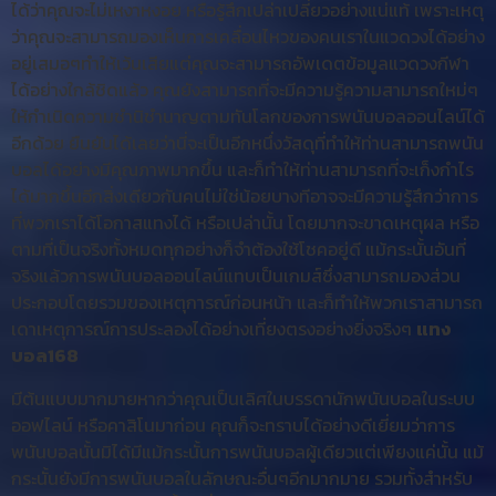
ได้ว่าคุณจะไม่เหงาหงอย หรือรู้สึกเปล่าเปลี่ยวอย่างแน่แท้ เพราะเหตุ
ว่าคุณจะสามารถมองเห็นการเคลื่อนไหวของคนเราในแวดวงได้อย่าง
อยู่เสมอๆทำให้เว้นเสียแต่คุณจะสามารถอัพเดตข้อมูลแวดวงกีฬา
ได้อย่างใกล้ชิดแล้ว คุณยังสามารถที่จะมีความรู้ความสามารถใหม่ๆ
ให้กำเนิดความชำนิชำนาญตามทันโลกของการพนันบอลออนไลน์ได้
อีกด้วย ยืนยันได้เลยว่านี่จะเป็นอีกหนึ่งวัสดุที่ทำให้ท่านสามารถพนัน
บอลได้อย่างมีคุณภาพมากขึ้น และก็ทำให้ท่านสามารถที่จะเก็งกำไร
ได้มากขึ้นอีกสิ่งเดียวกันคนไม่ใช่น้อยบางทีอาจจะมีความรู้สึกว่าการ
ที่พวกเราได้โอกาสแทงได้ หรือเปล่านั้น โดยมากจะขาดเหตุผล หรือ
ตามที่เป็นจริงทั้งหมดทุกอย่างก็จำต้องใช้โชคอยู่ดี แม้กระนั้นอันที่
จริงแล้วการพนันบอลออนไลน์แทบเป็นเกมส์ซึ่งสามารถมองส่วน
ประกอบโดยรวมของเหตุการณ์ก่อนหน้า และก็ทำให้พวกเราสามารถ
เดาเหตุการณ์การประลองได้อย่างเที่ยงตรงอย่างยิ่งจริงๆ
แทง
บอล168
มีต้นแบบมากมายหากว่าคุณเป็นเลิศในบรรดานักพนันบอลในระบบ
ออฟไลน์ หรือคาสิโนมาก่อน คุณก็จะทราบได้อย่างดีเยี่ยมว่าการ
พนันบอลนั้นมิได้มีแม้กระนั้นการพนันบอลผู้เดียวแต่เพียงแค่นั้น แม้
กระนั้นยังมีการพนันบอลในลักษณะอื่นๆอีกมากมาย รวมทั้งสำหรับ