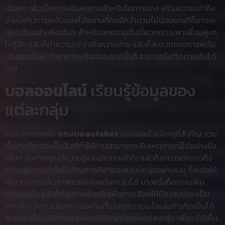
เรื่อยๆ เพื่อเป็นการเพิ่มหนทางสำหรับในการแทง สร้างความเข้าถึง
ง่ายให้กับการพนันบอลได้อย่างที่คนอีกจำนวนไม่น้อยบางทีก็อาจจะ
นึกไม่ถึงอย่างยิ่งจริงๆ สำหรับบทความชิ้นนี้พวกเราจะพาเพื่อนฝูงๆ
ไปรู้จัก แล้วก็ทำความเข้าใจถึงความง่าย แล้วก็สะดวกของการพนัน
บอลออนไลน์ ถ้าหากว่าพร้อมและจากนั้นก็สามารถไปติดตามกันได้
เลย
บอลออนไลน์
เรียนรู้ข้อมูลของ
แต่ละกลุ่ม
แน่ๆว่าการพนัน
แทงบอลufabet
บอลออนไลน์เหตุที่สำคัญ รวม
ทั้งบางทีอาจจะเป็นสิ่งที่ทำให้ท่านสามารถกลับเหตุการณ์ได้อย่างยิ่ง
จริงๆ ถ้าหากคุณมีความรู้และมีความเข้าใจ แล้วก็สามารถทราบถึง
ความรู้ความเข้าใจในด้านการกีฬาของแต่ละกลุ่มอย่างระบุ ก็จะก่อให้
คุณสามารถเห็นภาพรวมของแต่ละกลุ่มได้ บางครั้งก็อาจจะเพิ่ม
ความแน่ใจ แล้วก็ช่องทางสำหรับเพื่อการเลือกให้มีความน่าจะเป็น
มากยิ่งกว่าการเลือกกลุ่มอย่างที่ไม่เคยทราบอะไรเลยถ้าเกิดเป็นได้
พวกเราชี้แนะให้ท่านตามหาสถิติกาแข่งของแต่ละกลุ่ม เพื่อจะได้เห็น