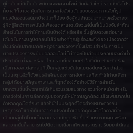
ผู้ใดกันแน่ที่เป็นนักพนัน
บอลออนไลน์
อีกทั้งมือใหม่ รวมทั้งมือโปร
ก็บางทีก็อาจจะคุ้นกับการแทงทั้งยังในต้นแบบธรรมดา แล้วก็รูป
แข่งขันออนไลน์มาบ้างม่มาก็น้อย ซึ่งผู้คนจำนวนมากบางครั้งอาจจะ
รู้ผิดรู้สึกว่าการพนันมีเพียงแต่สาเหตุเดียวแค่นั้นที่เป็นปัจจัยสำคัญ
สำหรับในการทำให้ท่านเป็นข้างได้ หรือเสีย ขึ้นอู่กับดวงแต่อย่าง
เดียว ในทางปฏิบัติกลับไม่ใช่อย่างที่คุณรู้เรื่องสะทีเดียว เนื่องจากว่า
ยังมีอีกต้นสายปลายเหตุอย่างยิ่งจริงๆที่ยังมีส่วนสำหรับการเป็น
ตัวแปรของการพนันบอลออนไลน์ ไม่ว่าจะเป็นส่วนประกอบของค่าน้ำ
ประปาขึ้น น้ำลง หรือค่าไหล รวมถึงความเข้าใจที่เกี่ยวข้องกับเรื่อง
เนื้อหาของแต่ละกลุ่มที่เป็นกลุ่มแข่งขันในแมตช์นั้นๆเรียกว่าล้วน
เป็นเหตุ แล้วก็ตัวแปรสำคัญของการกลับเกมส์ที่จะทำให้ท่านเลือก
กลุ่มได้อย่างมีคุณภาพ และก็ถูกต้องได้อย่างมีวิธีการสำหรับ
บทความชิ้นนี้พวกเราได้เก็บรวบรวมแนวทาง รวมทั้งกลเม็ดสำหรับ
การชั่งใจในการเลือกกลุ่มของคุณให้มีความถูกต้องแน่ใจเพิ่มมากขึ้น
ถ้าหากคุณได้ศึกษา แล้วก็นำไปประยุกต์ได้อย่างเหมาะควรกับ
เหตุการณ์ และก็ทันเวลา รับประกันได้เลยว่าคุณจะได้โอกาสที่จะ
เลือกกลุ่มได้โดยเด็ดขาด รวมทั้งถูกเพิ่มขึ้นเรื่อยๆ หากคุณพร้อม
และจากนั้นก็สามารถไปติดตามเนื้อหาที่พวกเราตระเตรียมมาได้เลย