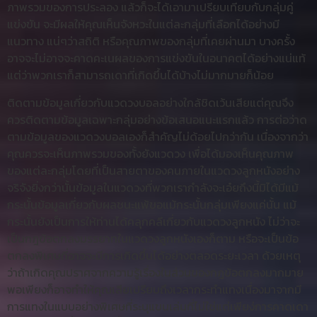
ภาพรวมของการประลอง แล้วก็จะได้เอามาเปรียบเทียบกับกลุ่มคู่
แข่งขัน จะมีผลให้คุณเห็นจังหวะในแต่ละกลุ่มที่เลือกได้อย่างมี
แนวทาง แน่ๆว่าสถิติ หรือคุณภาพของกลุ่มที่เคยผ่านมา บางครั้ง
อาจจะไม่อาจจะคาดคะเนผลของการแข่งขันในอนาคตได้อย่างแน่แท้
แต่ว่าพวกเราก็สามารถเดาที่เกิดขึ้นได้บ้างไม่มากมายก็น้อย
ติดตามข้อมูลเกี่ยวกับแวดวงบอลอย่างใกล้ชิดเว้นเสียแต่คุณจึง
ควรติดตามข้อมูลเฉพาะกลุ่มอย่างข้อเสนอแนะแรกแล้ว การต่อว่าด
ตามข้อมูลของแวดวงบอลเองก็สำคัญไม่ด้อยไปกว่ากัน เนื่องจากว่า
คุณควรจะเห็นภาพรวมของทั้งยังแวดวง เพื่อได้มองเห็นคุณภาพ
ของแต่ละกลุ่มโดยที่เป็นสายตาของคนภายในแวดวงลูกหนังอย่าง
จริจังยิ่งกว่านั้นข้อมูลในแวดวงที่พวกเรากำลังจะเอ๋ยถึงนี้มิได้มีแม้
กระนั้นข้อมูลเกี่ยวกับผลชนะแพ้ขอแม้กระนั้นกลุ่มเพียงแค่นั้น แม้
กระนั้นยังเป็นการให้ท่านได้คลุกคลีเกี่ยวกับแวดวงลูกหนัง ไม่ว่าจะ
เป็นกฎข้อตกลงมรรยาทในแวดวงลูกหนังเองก็ตาม หรือจะเป็นข้อ
ตกลงพิเศษที่อาจจะมีการเกิดขึ้นได้อย่างตลอดระยะเวลา ด้วยเหตุ
ว่าถ้าเกิดคุณปราศจากความรู้เรื่องในส่วนของกฎข้อตกลงมากมาย
พอเพียงก็อาจทำให้คุณเสียเปรียบถึงเวลากระทำแทงเนื่องมาจากมี
การแทงในแบบอย่างพิเศษที่ระบุแขนเล่นที่ไม่ใช่แต่เพียง่การคาดเดา