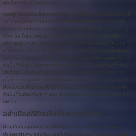
คุณให้มากขึ้นเรื่อยๆนั้นเอง
บอลผู้เดียวไม่ต้องรีบแทงอย่างที่คนไม่ใช่น้อยอาจจะเป็นไปได้ว่าจะมี
วิชาความรู้เบื้องต้นเกี่ยวกับการพนันบอลมาบ้างแล้วว่า การพนัน
บอลออนไลน์นั้นมีหลากหลายูปแบบ
บอลออนไลน์
มีทั้งยังแบบผู้
เดียว และก็ต้นแบบกลุ่ม รวมถึงต้นแบบต่างๆอีกมากมายที่มีให้
บริการอยู่ในคาสิโนออนไลน์ และก็เว็บไซต์พนันบอลออนไลน์โดย
พวกเราจะขอมุ่ง แล้วก็จุดโฟกัสกับการให้คำปรึกษากับผู้ที่นิยมการ
พนันบอลผู้เดียว ว่าโดยความเป็นจริงแล้วการพนันบอลคนเดียวไม่
จำเป็นที่ต้องรีบ เนื่องจากว่าจังหวะที่มากถึง 50 เปอร์เซ็นต์ที่คุณจะ
สามารถเป็นผู้แทงได้ คุณจำเป็นที่จะต้องเรียนข้อมูลทั้งยังข้อมูล
เนื้อหาของกลุ่มที่เข้าแข่งขัน ผู้จัดการแข่งขัน สถิติการประลองของ
ทั้งสอง รวมทั้งสาเหตุอื่นๆที่จะมีผลได้โดนตรงกับการประลอง คุณ
จำเป็นที่จะต้องกระทำการคิด พินิจพิเคราะห์ และก็พินิจพิจารณาให้ดี
ซะก่อน
อย่าเชื่อสถิติจนถึงเกินความจำเป็น
ถึงแม้ในข้อเสนอก่อนหน้าที่ผ่านมา พวกเราจะย้ำให้ท่านมองส่วน
ประกอบต่างๆมากไม่น้อยเลยทีเดียว เพื่อจะได้เห็นภาพรวม และก็มี