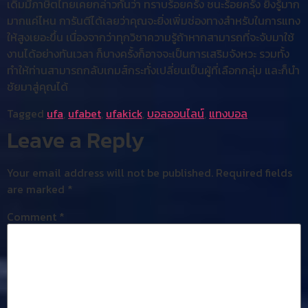
เดิมมีภาษิตไทยเคยกล่าวกันว่า ทราบร้อยครั้ง ชนะร้อยครั้ง ยิ่งรู้มาก
มากแค่ไหน การันตีได้เลยว่าคุณจะยิ่งเพิ่มช่องทางสำหรับในการแทง
ให้สูงเยอะขึ้น เนื่องจากว่าทุกวิชาความรู้ถ้าหากสามารถที่จะจับมาใช้
งานได้อย่างทันเวลา ก็บางครั้งก็อาจจะเป็นการเสริมจังหวะ รวมทั้ง
ทำให้ท่านสามารถกลับเกมส์กระทั่งเปลี่ยนเป็นผู้ที่เลือกกลุ่ม และก็นำ
ชัยมาสู่คุณได้
Tagged
ufa
,
ufabet
,
ufakick
,
บอลออนไลน์
,
แทงบอล
Leave a Reply
Your email address will not be published.
Required fields
are marked
*
Comment
*