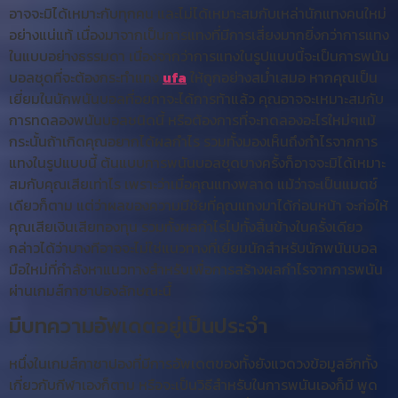
อาจจะมิได้เหมาะกับทุกคน และไม่ได้เหมาะสมกับเหล่านักแทงคนใหม่
อย่างแน่แท้ เนื่องมาจากเป็นการแทงที่มีการเสี่ยงมากยิ่งกว่าการแทง
ในแบบอย่างธรรมดา เนื่องจากว่าการแทงในรูปแบบนี้จะเป็นการพนัน
บอลชุดที่จะต้องกระทำแทง
ufa
ให้ถูกอย่างสม่ำเสมอ หากคุณเป็น
เยี่ยมในนักพนันบอลที่อยกาจะได้การท้าแล้ว คุณอาจจะเหมาะสมกับ
การทดลองพนันบอลชนิดนี้ หรือต้องการที่จะทดลองอะไรใหม่ๆแม้
กระนั้นถ้าเกิดคุณอยากได้ผลกำไร รวมทั้งมองเห็นถึงกำไรจากการ
แทงในรูปแบบนี้ ต้นแบบการพนันบอลชุดบางครั้งก็อาจจะมิได้เหมาะ
สมกับคุณเสียเท่าไร เพราะว่าเมื่อคุณแทงพลาด แม้ว่าจะเป็นแมตช์
เดียวก็ตาม แต่ว่าผลของความมีชัยที่คุณแทงมาได้ก่อนหน้า จะก่อให้
คุณเสียเงินเสียทองทุน รวมทั้งผลกำไรไปทั้งสิ้นข้างในครั้งเดียว
กล่าวได้ว่าบางทีอาจจะไม่ใช่แนวทางที่เยี่ยมนักสำหรับนักพนันบอล
มือใหม่ที่กำลังหาแนวทางสำหรับเพื่อการสร้างผลกำไรจากการพนัน
ผ่านเกมส์กาชาปองลักษณะนี้
มีบทความอัพเดตอยู่เป็นประจำ
หนึ่งในเกมส์กาชาปองที่มีการอัพเดตของทั้งยังแวดวงข้อมูลอีกทั้ง
เกี่ยวกับกีฬาเองก็ตาม หรือจะเป็นวิธีสำหรับในการพนันเองก็มี พูด