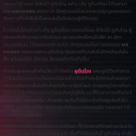
เอเยนต์คู่ใจของ ฟิลิปเป้ คูตินโญ อย่าง เคีย ชูรับเชียน ได้ออกมา
เผย
ผลบอลสด
ออกมาว่า นักฟุตบอลในความควบคุมดูแลของเขา
ต้องการที่จะกลับไปโลดแล่นในดินแดนผู้ดีอีกรอบ
ปัจจุบันได้มีกล่าวว่า เคีย ชูรับเชียน เอเยนต์ของ ฟิลิปเป้ คูตินโญ ผู้
เล่นคนสำคัญของ บาร์เซโลนา สมาคมยักษ์ใหญ่ในศึก ลา ลีกา
ประเทศสเปน ได้ออกมากล่าวมาว่า นักฟุตบอลในการปกครอง
ผล
บอลสด
ของเขาอย่าง คูตินโญ ต้องการที่จะกลับไปค้าหน้าแข้งใน
ศึก พรีเมียร์ลีก อังกฤษ อีกรอบถ้าเกิดทำเป็น
สำหรับผู้เล่นคนสำคัญวัย 27 ปีอย่าง
คูตินโญ
แผนภูมิชีวิตกิจการ
ค้าลำแข้งของเขาจะต้องลดน้อยลงไปเรื่อยข้างหลังตกลงใจออกมา
จาก หงส์แดง เพื่อไปค้าลำแข้งกับ บาร์เซโลนา ด้วยเหตุว่าการที่เขา
ไปค้าลำแข้งที่ดินดินแดนวัวกระทิงดุในปีนั้น เขาก็ไม่สามารถที่จะโชว์
ฟอร์มกับ “เจ้าบุญทุ่ม” ก้าวหน้า จนถึงทำให้เขาจำต้องถูกส่งตัวไป
อยู่กับ บาเยิร์น มิวนิค ยอดกลุ่มดังในประเทศเยอรมัน ตรงเวลา 1 ปี
ด้วยข้อตกลงยืมตัว
แต่ว่าแม้กระนั้น ขณะนี้ทาง บาร์เซโลนา ก็ได้แสดงทีท่าอย่างแจ่มแจ้ง
ว่า เขาไม่ได้อยากตัว คูตินโญ แล้ว ซึ่งทำให้ปัจจุบันนี้ คูตินโญ กำลัง