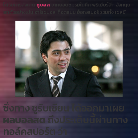
ได้รับการสังเกต
ดูบอล
จากยอดชมรมในศึก พรีเมียร์ลีก อังกฤษ
ยกตัวอย่างเช่น อาร์เซนอล, ท็อตแนม ฮ็อทสเปอร์ รวมทั้ง เชลซี
ซึ่งทาง ชูรับเชียน ได้ออกมาเผย
ผลบอลสด
ถึงประเด็นนี้ผ่านทาง
ทอล์คสปอร์ต ว่า