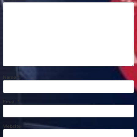
Name
*
Email
*
Website