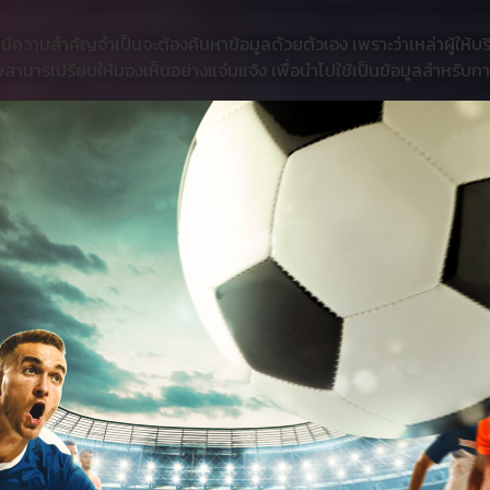
่มีความสำคัญจำเป็นจะต้องค้นหาข้อมูลด้วยตัวเอง เพราะว่าเหล่าผู้ให้
มสามารเปรียบให้มองเห็นอย่างแจ่มแจ้ง เพื่อนำไปใช้เป็นข้อมูลสำหร