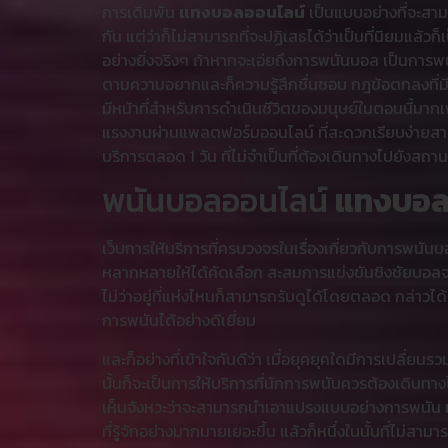
การเดิมพัน
แทงบอลออนไลน์
เป็นแบบอย่างที่จะสามา
กัน แต่ว่าก็ไม่สามารถที่จะปฏิเสธได้ว่าเป็นที่นิยมแล้วก็
อย่างยิ่งจริงๆ ถ้าหากจะเอ่ยถึงการพนันบอล เป็นการพนั
ตามความอยากและก็ความรู้สึกชื่นชอบ กฎข้อตกลงที่มีคว
มีหน้าที่สำหรับการดำเนินชีวิตของมนุษย์ในตอนนี้มาก
แรงงานผ่านแพลตฟอร์มออนไลน์ ที่สะดวกเรียบง่ายสามารถ
บริการตลอด 1 วัน ที่ไม่จำเป็นที่ต้องเดินทางไปยังสถาน
พนันบอลออนไลน์
แทงบอล
เว็บการให้บริการที่ครบวงจรในเรื่องเกี่ยวกับการพน
หลากหลายให้ได้คัดเลือก สะสมการแข่งขันชิงชัยบอลจาก
ไม่ว่าอยู่ที่แห่งไหนก็สามารถรับดูได้โดยตลอด กล่าวไ
การพนันได้อย่างดีเยี่ยม
และก็อย่างที่เข้าใจกันดีว่า เมื่อยุคยุคใดมีการเปลี่
นั้นก็จะเป็นการให้บริการที่นักการพนันควรต้องเดินทาง
เห็นจังหวะว่าจะสามารถนำเอาแปรงแบบอย่างการพนัน
ที่รู้จักอย่างมากมายเยอะขึ้น แล้วก็หนึ่งในนั้นที่ไม่