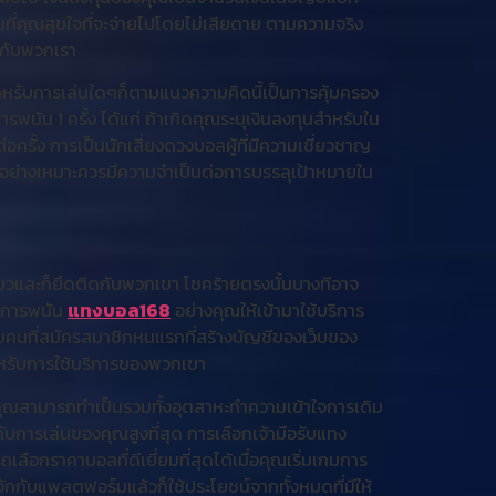
ที่คุณสุขใจที่จะจ่ายไปโดยไม่เสียดาย ตามความจริง
ห้กับพวกเรา
สำหรับการเล่นใดๆก็ตามแนวความคิดนี้เป็นการคุ้มครอง
พนัน 1 ครั้ง ได้แก่ ถ้าเกิดคุณระบุเงินลงทุนสำหรับใน
รั้ง การเป็นนักเสี่ยงดวงบอลผู้ที่มีความเชี่ยวชาญ
ินอย่างเหมาะควรมีความจำเป็นต่อการบรรลุเป้าหมายใน
ดียวและก็ยึดติดกับพวกเขา โชคร้ายตรงนั้นบางทีอาจ
ล่นการพนัน
แทงบอล168
อย่างคุณให้เข้ามาใช้บริการ
กับคนที่สมัครสมาชิกหนแรกที่สร้างบัญชีของเว็บของ
จสำหรับการใช้บริการของพวกเขา
่คุณสามารถทำเป็นรวมทั้งอุตสาหะทำความเข้าใจการเดิม
ับการเล่นของคุณสูงที่สุด การเลือกเจ้ามือรับแทง
ลือกราคาบอลที่ดีเยี่ยมที่สุดได้เมื่อคุณเริ่มเกมการ
จักกับแพลตฟอร์มแล้วก็ใช้ประโยชน์จากทั้งหมดที่มีให้