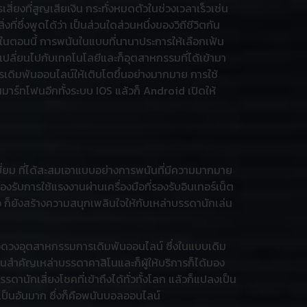
ี่ยงที่สูญเสียเงิน กระทั่งหมดตัวในช่วงเวลาเร็วเช่น
งที่ซึ่งพูดได้ว่า เป็นส่วนใดส่วนหนึ่งของวิถีชีวิตกัน
รือในตอนนี้ การพนันในแบบที่นานาประการให้เลือกเฟ้น
เปลี่ยนไปกับเทคโนโลยีและก็อุตสาหกรรมที่ได้เข้ามา
รเดิมพันออนไลน์ให้เติบโตขึ้นอย่างมากมาย การใช้
สมาร์ทโฟนอีกทั้งระบบ IOS แล้วก็ Android เปิดให้
ี่ยม ที่ได้สะสมเอาแบบอย่างการพนันที่มีความมากมาย
ับการใช้แรงงานผ่านเครื่องมือที่รองรับอินเทอร์เน็ต
ว ก็ยังสร้างความสนุกเพลินใจให้กับเหล่าบรรดานักเล่น
จะในแวดวงอุตสาหกรรมการเดิมพันออนไลน์ ซึ่งในแบบเดิม
่วนสำคัญเหล่าบรรดาคาสิโนและก็ผู้ให้บริการก็ได้มอง
านักเสี่ยงโชคที่เข้าถึงได้ทั่วทั้งโลก แล้วก็แปลงเป็น
ยมเป็นอันมาก ซึ่งก็คือพนันบอลออนไลน์