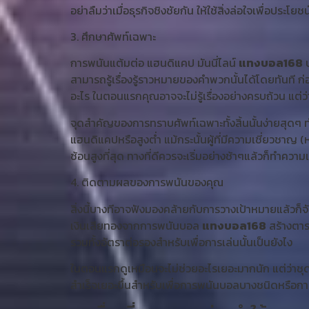
อย่าลืมว่าเมื่อธุรกิจชิงชัยกัน ให้ใช้สิ่งล่อใจเพื่อประโย
3. ศึกษาศัพท์เฉพาะ
การพนันแต้มต่อ แฮนดิแคป มันนี่ไลน์
แทงบอล168
บ
สามารถรู้เรื่องรู้ราวหมายของคำพวกนั้นได้โดยทันที ก่อ
อะไร ในตอนแรกคุณอาจจะไม่รู้เรื่องอย่างครบถ้วน แต่ว่าเ
จุดสำคัญของการทราบศัพท์เฉพาะทั้งสิ้นนั้นง่ายสุดๆ 
แฮนดิแคปหรือสูงต่ำ แม้กระนั้นผู้ที่มีความเชี่ยวชาญ (
ซ้อนสูงที่สุด ทางที่ดีควรจะเริ่มอย่างช้าๆแล้วก็ทำคว
4. ติดตามผลของการพนันของคุณ
สิ่งนี้บางทีอาจฟังมองคล้ายกับการวางเป้าหมายแล้วก็จัดแ
เงินเสียทองจากการพนันบอล
แทงบอล168
สร้างตาร
รวมทั้งอัตราต่อรองสำหรับเพื่อการเล่นนั้นเป็นยังไง
ในตอนแรกดูเหมือนจะไม่ช่วยอะไรเยอะมากนัก แต่ว่าชุด
สำเร็จเยอะขึ้นสำหรับเพื่อการพนันบอลบางชนิดหรือก