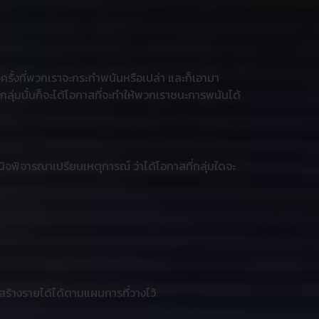
่งครั้งที่พวกเราจะกระทำพนันหรือเปล่า และก็เอามา
กลุ่มนั้นก็จะได้โอกาสที่จะทำให้พวกเราชนะการพนันได้
ินิจพิจารณาเปรียบเหตุการณ์ ว่าได้โอกาสที่กลุ่มใดจะ
ร้างรายได้ได้ตามแผนการที่วางไว้