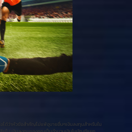
อได้ว่าหัวข้อสำคัญไม่แพ้อุบายอื่นๆเงินลงทุนสำหรับใน
ยาวเสียไป เงินลงทุนของคุณเป็นจำนวนเงินในบัญชีแยก