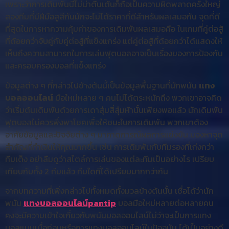
เพราะว่าการเดิมพันนี้ไม่น่าตื่นเต้นก็ถือเป็นความผิดพลาดครั้งใหญ่
สองทีมที่มีฝีมือสูสีกันมักจะไม่ได้ราคาที่ดีสำหรับผลเสมอกัน จุดที่ดี
ที่สุดในการหาความคุ้มค่าของการเดิมพันผลเสมอคือ ในเกมที่คู่ต่อสู้
ที่ด้อยกว่าจับคู่กับคู่ต่อสู้ที่แข็งแกร่ง แต่คู่ต่อสู้ที่ด้อยกว่าได้แสดงให้
เห็นถึงความสามารถในการเล่นฟุตบอลอาจเป็นเรื่องของการป้องกัน
และครอบครองบอลที่แข็งแกร่ง
ข้อมูลต่าง ๆ ที่กล่าวไปข้างต้นนี้เป็นข้อมูลพื้นฐานที่นักพนัน
แทง
บอลออนไลน์
มือใหม่หลาย ๆ คนไม่ได้ตระหนักถึง พวกเขาอาจคิด
ว่าเริ่มต้นเดิมพันด้วยการเดาสุ่มสี่สุ่มห้านั้นเพียงพอแล้ว นักเดิมพัน
ฟุตบอลไม่ควรพึ่งพาโชคเพื่อให้ชนะในการเดิมพัน พวกเขาต้อง
อาศัยข้อมูลและปัจจัยต่าง ๆ มาคาดการณ์ผลการแข่งขัน มองหาจุด
สำคัญที่ทำเงินให้คุณมากขึ้น เช่น การเดิมพันกับทีมรองที่เก่งกว่า
ทีมเต็ง อย่าลืมดูว่าสไตล์การเล่นของแต่ละทีมเป็นอย่างไร เปรียบ
เทียบกับทั้ง 2 ทีมแล้ว ทีมใดที่ได้เปรียบมากกว่ากัน
จากบทความที่เพิ่งกล่าวไปทั้งหมดทั้งมวลข้างต้นนั้น เชื่อได้ว่านัก
พนัน
แทงบอลออนไลน์pantip
บอลมือใหม่หลายต่อหลายคน
คงจะมีความเข้าใจเกี่ยวกับพนันบอลออนไลน์ไม่ว่าจะเป็นการแทง
บอลแบบเมื่อก่อนหรือการแทงบอลออนไลน์ในปัจจุบัน ได้เป็นอย่างดี