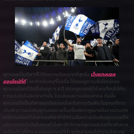
ฟุตบอลเป็นกีฬาที่ได้รับความนิยมมากที่สุดใน
เว็บแทงบอล
ออนไลน์ที่ดี
โลกสำหรับคนที่ไม่เชื่อ ให้ลองดูความยิ่งใหญ่ของ
ฟุตบอลโลกที่จัดขึ้นในทุก ๆ 4 ปี ปรากฏการณ์ทั่วโลกเทียบได้กับ
การแข่งขันโอลิมปิกเท่านั้น ในแง่ของความนิยมสากล ดังนั้น
ฟุตบอลจึงเป็นกีฬายอดนิยมของโลกในการเดิมพัน ในขณะที่การ
เดิมพันการแข่งขันฟุตบอลอาจเป็นเรื่องผิดกฎหมายในบางประเทศ
แต่ความนิยมทั่วโลกของกีฬาทำให้ตัวเลือกการเดิมพันฟุตบอลมีให้
บริการจากเจ้ามือรับแทงทั่วโลก นักวิจารณ์ฟุตบอลบ่นเกี่ยวกับการ
เคลื่อนไหวที่ช้าและคะแนนประตูที่ต่ำ แต่หลายคนไม่ทราบว่าความ