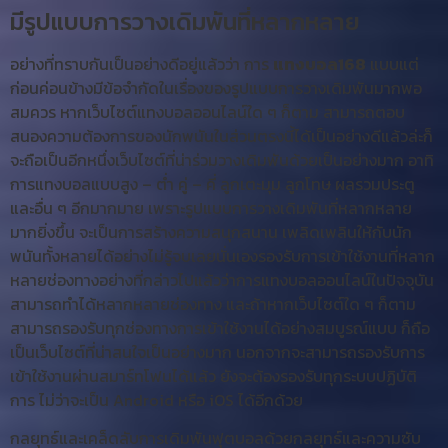
มีรูปแบบการวางเดิมพันที่หลากหลาย
อย่างที่ทราบกันเป็นอย่างดีอยู่แล้วว่า การ
แทงบอล168
แบบแต่
ก่อนค่อนข้างมีข้อจำกัดในเรื่องของรูปแบบการวางเดิมพันมากพอ
สมควร หากเว็บไซต์แทงบอลออนไลน์ใด ๆ ก็ตาม สามารถตอบ
สนองความต้องการของนักพนันในส่วนตรงนี้ได้เป็นอย่างดีแล้วล่ะก็
จะถือเป็นอีกหนึ่งเว็บไซต์ที่น่าร่วมวางเดิมพันด้วยเป็นอย่างมาก อาทิ
การแทงบอลแบบสูง – ต่ำ คู่ – คี่ ลูกเตะมุม ลูกโทษ ผลรวมประตู
และอื่น ๆ อีกมากมาย เพราะรูปแบบการวางเดิมพันที่หลากหลาย
มากยิ่งขึ้น จะเป็นการสร้างความสนุกสนาน เพลิดเพลินให้กับนัก
พนันทั้งหลายได้อย่างไม่รู้จบเลยนั่นเองรองรับการเข้าใช้งานที่หลาก
หลายช่องทางอย่างที่กล่าวไปแล้วว่าการแทงบอลออนไลน์ในปัจจุบัน
สามารถทำได้หลากหลายช่องทาง และถ้าหากเว็บไซต์ใด ๆ ก็ตาม
สามารถรองรับทุกช่องทางการเข้าใช้งานได้อย่างสมบูรณ์แบบ ก็ถือ
เป็นเว็บไซต์ที่น่าสนใจเป็นอย่างมาก นอกจากจะสามารถรองรับการ
เข้าใช้งานผ่านสมาร์ทโฟนได้แล้ว ยังจะต้องรองรับทุกระบบปฏิบัติ
การ ไม่ว่าจะเป็น Android หรือ iOS ได้อีกด้วย
กลยุทธ์และเคล็ดลับการเดิมพันฟุตบอลด้วยกลยุทธ์และความซับ