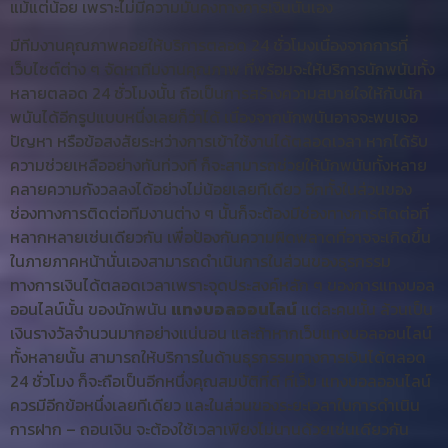
แม้แต่น้อย เพราะไม่มีความมั่นคงทางการเงินนั่นเอง
มีทีมงานคุณภาพคอยให้บริการตลอด 24 ชั่วโมงเนื่องจากการที่
เว็บไซต์ต่าง ๆ จัดหาทีมงานคุณภาพ ที่พร้อมจะให้บริการนักพนันทั้ง
หลายตลอด 24 ชั่วโมงนั้น ถือเป็นการสร้างความสบายใจให้กับนัก
พนันได้อีกรูปแบบหนึ่งเลยก็ว่าได้ เนื่องจากนักพนันอาจจะพบเจอ
ปัญหา หรือข้อสงสัยระหว่างการเข้าใช้งานได้ตลอดเวลา หากได้รับ
ความช่วยเหลืออย่างทันท่วงที ก็จะสามารถช่วยให้นักพนันทั้งหลาย
คลายความกังวลลงได้อย่างไม่น้อยเลยทีเดียว อีกทั้งในส่วนของ
ช่องทางการติดต่อทีมงานต่าง ๆ นั้นก็จะต้องมีช่องทางการติดต่อที่
หลากหลายเช่นเดียวกัน เพื่อป้องกันความผิดพลาดที่อาจจะเกิดขึ้น
ในภายภาคหน้านั่นเองสามารถดำเนินการในส่วนของธุรกรรม
ทางการเงินได้ตลอดเวลาเพราะจุดประสงค์หลัก ๆ ของการแทงบอล
ออนไลน์นั้น ของนักพนัน
แทงบอลออนไลน์
แต่ละคนนั้น ล้วนเป็น
เงินรางวัลจำนวนมากอย่างแน่นอน และถ้าหากเว็บแทงบอลออนไลน์
ทั้งหลายนั้น สามารถให้บริการในด้านธุรกรรมทางการเงินได้ตลอด
24 ชั่วโมง ก็จะถือเป็นอีกหนึ่งคุณสมบัติที่ดี ที่เว็บ แทงบอลออนไลน์
ควรมีอีกข้อหนึ่งเลยทีเดียว และในส่วนของระยะเวลาในการดำเนิน
การฝาก – ถอนเงิน จะต้องใช้เวลาเพียงไม่นานด้วยเช่นเดียวกัน