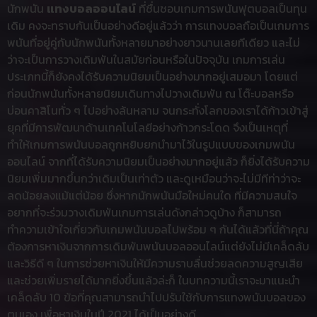
นักพนัน
แทงบอลออนไลน์
ที่ชื่นชอบเกมการพนันฟุตบอลเป็นทุน
เดิม คงจะทราบกันเป็นอย่างดีอยู่แล้วว่า การแทงบอลถือเป็นเกมการ
พนันที่อยู่คู่กับนักพนันทั้งหลายมาอย่างยาวนานเลยทีเดียว และไม่
ว่าจะเป็นการวางเดิมพันในสมัยก่อนหรือในปัจจุบัน เกมการเล่น
ประเภทนี้ก็ยังคงได้รับความนิยมเป็นอย่างมากอยู่เสมอมา โดยแต่
ก่อนนักพนันทั้งหลายนิยมเดินทางไปวางเดิมพัน ณ โต๊ะบอลหรือ
บ่อนคาสิโนทั่ว ๆ ไปอย่างล้นหลาม จนกระทั่งโลกของเราได้ก้าวเข้าสู่
ยุคที่มีการพัฒนาด้านเทคโนโลยีอย่างก้าวกระโดด จึงเป็นเหตุที่
ทำให้เกมการพนันบอลถูกหยิบยกนำมาไว้ในรูปแบบของเกมพนัน
ออนไลน์ จากที่ได้รับความนิยมเป็นอย่างมากอยู่แล้ว ก็ยิ่งได้รับความ
นิยมเพิ่มมากขึ้นกว่าเดิมเป็นเท่าตัว และดูเหมือนว่าจะไม่มีทีท่าว่าจะ
ลดน้อยลงแม้แต่น้อย ซึ่งหากนักพนันมือใหม่คนใด ที่มีความสนใจ
อยากที่จะร่วมวางเดิมพันเกมการเล่นดังกล่าวดูบ้าง ก็สามารถ
ทำความเข้าใจเกี่ยวกับเกมพนันบอลไปพร้อม ๆ กันได้แล้วที่นี่ถ้าคุณ
ต้องการหาเงินจากการเดิมพันพนันบอลออนไลน์แต่ยังไม่มีเคล็ดลับ
และวิธีดี ๆ ในการช่วยหาเงินให้มีความราบลื่นช่วยลดความสูญเสีย
และช่วยเพิ่มรายได้มากยิ่งขึ้นแล้วล่ะก็ ในบทความนี้เราจะมาแนะนำ
เคล็ดลับ 10 ข้อที่คุณสามารถนำไปปรับใช้กับการแทงพนันบอลของ
ตนเอง เพื่อหาเงินในปี 2021 ได้เป็นอย่างดี