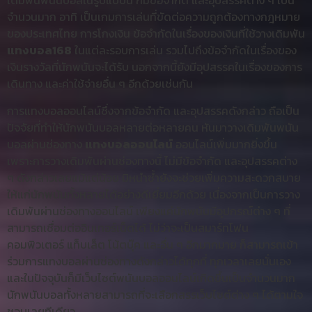
เดิมพันพนันบอลในรูปแบบนี้ ก็มีข้อจำกัด และอุปสรรคต่าง ๆ เป็น
จำนวนมาก อาทิ เป็นเกมการเล่นที่ขัดต่อความถูกต้องทางกฎหมาย
ของประเทศไทย การโกงเงิน ข้อจำกัดในเรื่องของเงินที่ใช้วางเดิมพัน
แทงบอล168
ในแต่ละรอบการเล่น รวมไปถึงข้อจำกัดในเรื่องของ
เงินรางวัลที่นักพนันจะได้รับ นอกจากนี้ยังมีอุปสรรคในเรื่องของการ
เดินทาง และค่าใช้จ่ายอื่น ๆ อีกด้วยเช่นกัน
การแทงบอลออนไลน์ซึ่งจากข้อจำกัด และอุปสรรคดังกล่าว ถือเป็น
ปัจจัยที่ทำให้นักพนันบอลหลายต่อหลายคน หันมาวางเดิมพันพนัน
บอลผ่านช่องทาง
แทงบอลออนไลน์
ออนไลน์เพิ่มมากยิ่งขึ้น
เพราะการวางเดิมพันผ่านช่องทางนี้ ไม่มีข้อจำกัด และอุปสรรคต่าง
ๆ ดังกล่าวเลยแม้แต่น้อย มิหนำซ้ำยังจะช่วยเพิ่มความสะดวกสบาย
ให้แก่นักพนันทั้งหลายได้อย่างดีเยี่ยมอีกด้วย เนื่องจากเป็นการวาง
เดิมพันผ่านช่องทางออนไลน์ เพียงแค่นักพนันมีอุปกรณ์ต่าง ๆ ที่
สามารถเชื่อมต่ออินเทอร์เน็ตได้ ไม่ว่าจะเป็นสมาร์ทโฟน
คอมพิวเตอร์ แท็บเล็ต โน้ตบุ๊ค และอื่น ๆ อีกมากมาย ก็สามารถเข้า
ร่วมการแทงบอลผ่านช่องทางดังกล่าวได้ทุกที่ ทุกเวลาเลยนั่นเอง
และในปัจจุบันก็มีเว็บไซต์พนันบอลออนไลน์เกิดขึ้นเป็นจำนวนมาก
นักพนันบอลทั้งหลายสามารถที่จะเลือกสรรเว็บไซต์ต่าง ๆ ได้ตามใจ
ชอบเลยทีเดียว