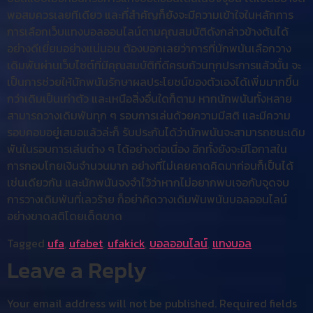
พอสมควรเลยทีเดียว และที่สำคัญก็ยังจะมีความเข้าใจในหลักการ
การเลือกเว็บแทงบอลออนไลน์ตามคุณสมบัติดังกล่าวข้างต้นได้
อย่างดีเยี่ยมอย่างแน่นอน ต้องบอกเลยว่าการที่นักพนันเลือกวาง
เดิมพันผ่านเว็บไซต์ที่มีคุณสมบัติที่ดีครบถ้วนทุกประการแล้วนั้น จะ
เป็นการช่วยให้นักพนันรักษาผลประโยชน์ของตัวเองได้เพิ่มมากขึ้น
กว่าเดิมเป็นเท่าตัว และเหนือสิ่งอื่นใดก็ตาม หากนักพนันทั้งหลาย
สามารถวางเดิมพันทุก ๆ รอบการเล่นด้วยความมีสติ และมีความ
รอบคอบอยู่เสมอแล้วล่ะก็ รับประกันได้ว่านักพนันจะสามารถชนะเดิม
พันในรอบการเล่นต่าง ๆ ได้อย่างต่อเนื่อง อีกทั้งยังจะมีโอกาสใน
การกอบโกยเงินจำนวนมาก อย่างที่ไม่เคยคาดคิดมาก่อนก็เป็นได้
เช่นเดียวกัน และนักพนันจงจำไว้ว่าหากไม่อยากพบเจอกับจุดจบ
การวางเดิมพันที่เลวร้าย ก็อย่าคิดวางเดิมพันพนันบอลออนไลน์
อย่างขาดสติโดยเด็ดขาด
Tagged
ufa
,
ufabet
,
ufakick
,
บอลออนไลน์
,
แทงบอล
Leave a Reply
Your email address will not be published.
Required fields