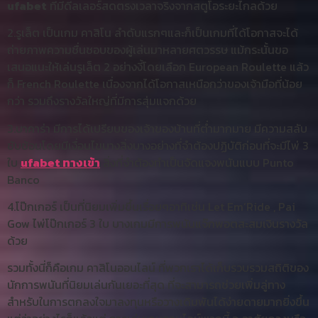
ufabet
ที่มีดีลเลอร์สดตรงเวลาจริงจากสตูโอระยะไกลด้วย
2.รูเล็ต เป็นเกม คาสิโน ลำดับแรกๆและก็เป็นเกมที่ได้โอกาสจะได้
ถ่ายภาพความชื่นชอบของผู้เล่นมาหลายศตวรรษ แม้กระนั้นขอ
เสนอแนะให้เล่นรูเล็ต 2 อย่างงี้โดยเลือก European Roulette แล้ว
ก็ French Roulette เนื่องจากได้โอกาสเหนือกว่าของเจ้ามือที่น้อย
กว่า รวมถึงรางวัลใหญ่ที่มีการสุ่มแจกด้วย
3.บาคาร่า มีการได้เปรียบของเจ้าของบ้านที่ต่ำมากมาย มีความสลับ
ซับซ้อนโดยมีเงื่อนไขบางสิ่งบางอย่างที่จำต้องปฏิบัติก่อนที่จะมีไพ่ 3
ใบ
ufabet ทางเข้า
สิ่งที่จำต้องทำเป็นจัดแจงพนันแบบ Punto
Banco
4.โป๊กเกอร์ เป็นที่นิยมเพิ่มขึ้นเรื่อยๆอาทิเช่น Let Em’Ride , Pai
Gow ไพ่โป๊กเกอร์ 3 ใบ บางเกมมีการพนันแจ๊กพอตสะสมเงินรางวัล
ด้วย
รวมทั้งนี่ก็คือเกม คาสิโนออนไลน์ ที่พวกเราได้เก็บรวบรวมสถิติของ
นักการพนันที่นิยมเล่นกันเยอะที่สุด ที่จะสามารถช่วยเพิ่มลู่ทาง
สำหรับในการตกลงใจมาลงทุนหรือวางเดิมพันได้ง่ายดายมากยิ่งขึ้น