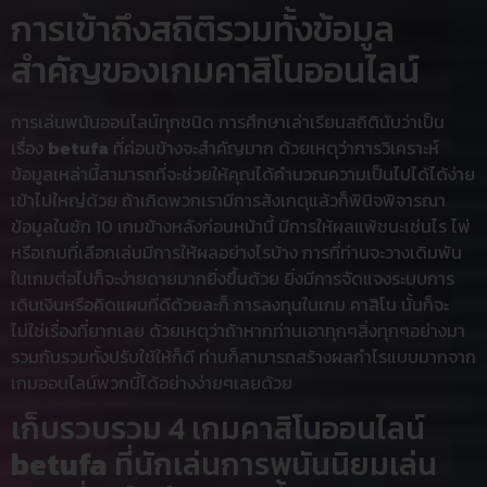
การเข้าถึงสถิติรวมทั้งข้อมูล
สำคัญของเกมคาสิโนออนไลน์
การเล่นพนันออนไลน์ทุกชนิด การศึกษาเล่าเรียนสถิตินับว่าเป็น
เรื่อง
betufa
ที่ค่อนข้างจะสำคัญมาก ด้วยเหตุว่าการวิเคราะห์
ข้อมูลเหล่านี้สามารถที่จะช่วยให้คุณได้คำนวณความเป็นไปได้ได้ง่าย
เข้าไปใหญ่ด้วย ถ้าเกิดพวกเรามีการสังเกตุแล้วก็พินิจพิจารณา
ข้อมูลในซัก 10 เกมข้างหลังก่อนหน้านี้ มีการให้ผลแพ้ชนะเช่นไร ไพ่
หรือเกมที่เลือกเล่นมีการให้ผลอย่างไรบ้าง การที่ท่านจะวางเดิมพัน
ในเกมต่อไปก็จะง่ายดายมากยิ่งขึ้นด้วย ยิ่งมีการจัดแจงระบบการ
เดินเงินหรือคิดแผนที่ดีด้วยละก็ การลงทุนในเกม คาสิโน นั้นก็จะ
ไม่ใช่เรื่องที่ยากเลย ด้วยเหตุว่าถ้าหากท่านเอาทุกๆสิ่งทุกๆอย่างมา
รวมกันรวมทั้งปรับใช้ให้ก็ดี ท่านก็สามารถสร้างผลกำไรแบบมากจาก
เกมออนไลน์พวกนี้ได้อย่างง่ายๆเลยด้วย
เก็บรวบรวม 4 เกมคาสิโนออนไลน์
betufa
ที่นักเล่นการพนันนิยมเล่น