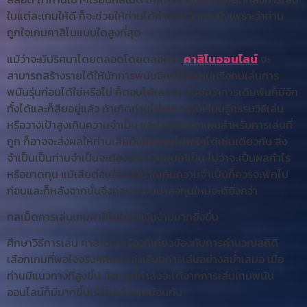
ในแต่ละเกมให้ดี ก็จะช่วยให้ท่านได้คำตอบอีกทางนึงเพราะว่าท่าน
ถูกใจเกมคาสิโนแบบใดสูงที่สุด
แม้ว่าจะมีปริศนาโดยตลอดโดยตลอดว่า
คาสิโนออนไลน์
จะ
สามารถสร้างรายได้ให้นักการพนันอีกทั้งมือใหม่หรือคนเล่นการ
พนันรุ่นก่อนได้ใช่หรือไม่ ก็ตอบได้เลยว่า ขึ้นชื่อว่าการเดิมพันก็มีอีก
ทั้งได้และก็สียอยู่แล้ว ถ้าเกิดท่านไม่เคยทราบเรียนรู้กรรมวิธีเล่น
หรือวางเป้าสูงเกินความจำเป็น และไม่รู้จักคิดแผนสำหรับการเล่นที่
ถูก ก็อาจจะส่งผลให้ท่านเสียตังค์ลงทุนไปฟรีๆได้เช่นเดียวกัน สิ่ง
จำเป็นเป็นท่านจำเป็นจะต้องชำระเงินทุนให้เป็น ไม่ว่าจะเป็นผลกำไร
หรือขาดทุน แม้เสียต่อเนื่องกันมากเกินความจำเป็นก็ควรจะพักไป
ก่อนและก็หลังจากนั้นจึงค่อยกละบมาลงทุนใหม่จะดียิ่งกว่า
กลเม็ดการเล่นเกมคาสิโนให้ได้เงินง่ายมากยิ่งขึ้น
ศึกษาวิธีการเล่น คาสิโน ในเรื่องที่เกี่ยวข้องกับการคำนวณสถิติ
เลือกเกมที่พอใจจริงๆศึกษาเล่าเรียนการเล่นอย่างสม่ำเสมอ เมื่อ
ท่านมีแนวทางที่สูงขึ้น จังหวะที่กำลังจะได้จากการเล่นเกมพนัน
ออนไลน์ก็มีมากขึ้นเรื่อยๆด้วยเหมือนกัน