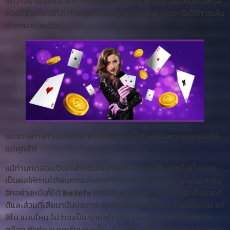
แต่ว่าอย่างไรก็แล้วแต่ การเล่นเกมออนไลน์พวกนี้ จะอาศัยดวงหรือ
ดวงดีสิ่งเดียวมิได้ ท่านเองก็จำเป็นต้องเล่าเรียนสูตรหรือวิธีการเล่น
ต่างๆมาช่วยด้วย
แนวทางการทำเงินในเกม คาสิโนออนไลน์ ที่จะสร้างการบรรลุผลให้
แด่คุณได้
แม้ท่านทดลองเปิดใจสำหรับในการเล่นเกม คาสิโนออนไลน์ อาจจะ
เป็นผลให้ท่านได้พบการเล่นเกมที่ติดอกติดใจในรูปแบบใหม่มากขึ้น
อีกอย่างหนึ่งก็ได้
betufa
การเล่นพนันออนไลน์ก็มักมีอีกทั้งส่วนที่
ดีและส่วนที่เสียนานับประการ ถ้าเกิดท่านยังไม่ทราบว่าจะเล่นเกม คา
สิโน แบบไหน ไม่ว่าจะเป็น บาคาร่า เสือ-มังกร รูเล็ต ไฮไล ยิงปลา
สล๊อต ถ้าท่านเบาๆเรียนกลเม็ด เคล็ดวิธี สถิติหรือข้อตกลงการเล่น