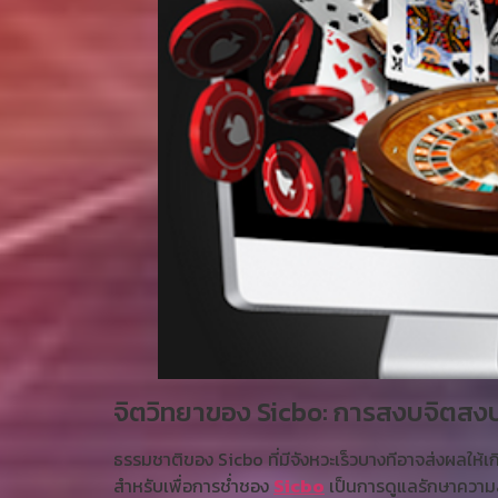
จิตวิทยาของ Sicbo: การสงบจิตสง
ธรรมชาติของ Sicbo ที่มีจังหวะเร็วบางทีอาจส่งผลให้เ
สำหรับเพื่อการช่ำชอง
Sicbo
เป็นการดูแลรักษาความส