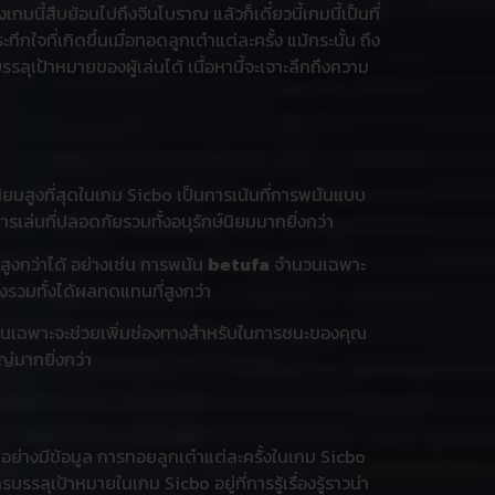
ี้สืบย้อนไปถึงจีนโบราณ แล้วก็เดี๋ยวนี้เกมนี้เป็นที่
จที่เกิดขึ้นเมื่อทอดลูกเต๋าแต่ละครั้ง แม้กระนั้น ถึง
รลุเป้าหมายของผู้เล่นได้ เนื้อหานี้จะเจาะลึกถึงความ
ิยมสูงที่สุดในเกม Sicbo เป็นการเน้นที่การพนันแบบ
รเล่นที่ปลอดภัยรวมทั้งอนุรักษ์นิยมมากยิ่งกว่า
สูงกว่าได้ อย่างเช่น การพนัน
betufa
จำนวนเฉพาะ
ูงรวมทั้งได้ผลทดแทนที่สูงกว่า
นวนเฉพาะจะช่วยเพิ่มช่องทางสำหรับในการชนะของคุณ
ญ่มากยิ่งกว่า
ย่างมีข้อมูล การทอยลูกเต๋าแต่ละครั้งในเกม Sicbo
ลุเป้าหมายในเกม Sicbo อยู่ที่การรู้เรื่องรู้ราวน่า