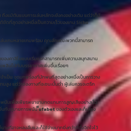
 ถึงแม้ต้นแบบการเล่นหลักจะยังคงอย่างเดิม แต่ว่าก็มี
ด้ชัดที่สุดอย่างหนึ่งเป็นความเร็วของเกม Sicbo
การเล่นเกมหลายเกมพร้อม คุณลักษณะพวกนี้สามารถ
กใจของคาสิโนแบบเริ่มแรกสามารถเพิ่มความสนุกสนาน
ก็เพลินไปกับบรรยากาศเพิ่มขึ้นเรื่อยๆ
ม่จำเป็น จุดบกพร่องที่มักพบที่สุดอย่างหนึ่งเป็นการวาง
สูง แต่ว่าช่องทางที่จะชนะนั้นต่ำ ผู้เล่นควรจะตรึก
นาดพนันเพื่อเพียรพยายามทดแทนการสูญเสียอย่างเร็ว
งมั่นกับอุบายการพนัน
ีีufabet
ของตัวเองและก็เลี่ยง
งทีอาจหลงลืมและก็ใช้จ่ายมากยิ่งกว่าที่ตั้งจิตใจไว้