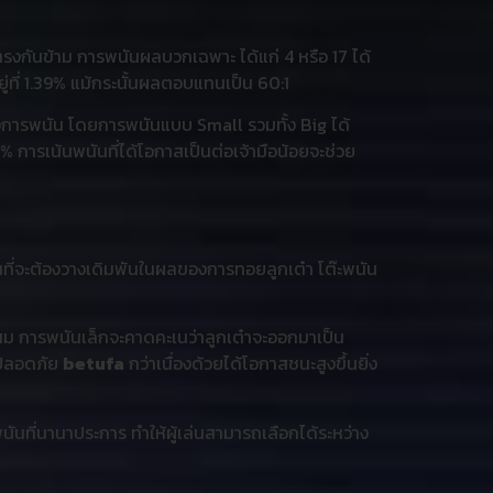
ๆตรงกันข้าม การพนันผลบวกเฉพาะ ได้แก่ 4 หรือ 17 ได้
ู่ที่ 1.39% แม้กระนั้นผลตอบแทนเป็น 60:1
องการพนัน โดยการพนันแบบ Small รวมทั้ง Big ได้
การเน้นพนันที่ได้โอกาสเป็นต่อเจ้ามือน้อยจะช่วย
ำเป็นที่จะต้องวางเดิมพันในผลของการทอยลูกเต๋า โต๊ะพนัน
สม การพนันเล็กจะคาดคะเนว่าลูกเต๋าจะออกมาเป็น
ี่ปลอดภัย
betufa
กว่าเนื่องด้วยได้โอกาสชนะสูงขึ้นยิ่ง
พนันที่นานาประการ ทำให้ผู้เล่นสามารถเลือกได้ระหว่าง