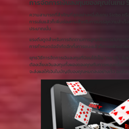
การจัดการเงินลงทุนของคุณในเกม 
ความสามารถที่สำคัญที่สุดอย่างหนึ่งในเกม Sicbo หร
การเล่นแล้วก็เพิ่มช่องทางสำหรับการบรรลุความสำเร็จได
ประมาณนั้น
แรงดึงดูดสำหรับการติดตามการสูญเสียอาจมีมากมาย โ
การกำหนดข้อจำกัดอีกทั้งการชนะแล้วก็การแพ้จะช่วยท
ยุทธวิธีการจัดการเงินลงทุนที่นิยมใช้เป็น “กฎ 5%” ซึ
ต้องเสี่ยงเงินลงทุนทั้งผองของคุณกับการหมุนครั้งเดีย
จะส่งผลให้เงินในบัญชีของคุณหมดลงอย่างเร็ว ฉะนั้น