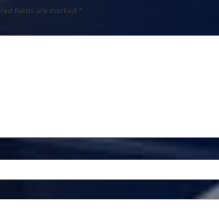
red fields are marked
*