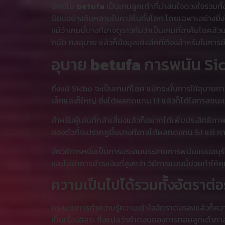
ซิกข์โบ
betufa
เป็นเกมลูกเต๋าที่น่าสนใจดวงใจรวมทั้
นิยมอย่างล้นหลามในคาสิโนทั้งโลก โดยเฉพาะอย่างยิ่งในท
แม้ว่าเกมนี้บางทีอาจดูราวกับว่าเป็นเกมที่อาศัยโชคล้ว
ถนัด กลอุบาย แล้วก็ข้อมูลเชิงลึกที่ต้องสำหรับในกา
อุบาย
betufa
การพนัน Sicb
ถึงแม้ Sicbo จะเป็นเกมที่โชค แม้กระนั้นการใช้อุบา
เล็กและก็ใหญ่ ซึ่งได้ผลทดแทน 1:1 แล้วก็ได้โอกาสชนะเ
สำหรับผู้เล่นที่กล้าเสี่ยงแล้วก็อยากได้เพิ่มประสิท
สองตัวที่จะปรากฏขึ้นบางทีอาจได้ผลทดแทน 5:1 แต่ การพ
อีกวิธีการหนึ่งเป็นการประสมประสานการพนันแบบอนุร
และไล่ล่าการชำระเงินที่สูงกว่า วิธีการแบบนี้ช่วยทำให้
ความเป็นไปได้รวมทั้งอัตราต่
กระบวนการทำความรู้ความเข้าใจอัตราต่อรองแล้วก็ควา
เป็นเรื่องอิสระ ซึ่งแปลว่าคำตอบของการทอยลูกเต๋ากาล