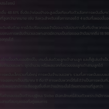
ณประโยชน์
ึ้น 48.61% ซึ่งจัดว่าค่อนข้างจะสูงเมื่อเทียบกับตัวเลือกการพนันอื่น
่สูงกว่ามากมาย เช่น จังหวะสำหรับเพื่อการทอยได้ 4 แต้มทั้งผองนั้นอย
อวางเดิมพันด้วย การได้เปรียบของเจ้ามือจะนานับประการขึ้นกับจำพวกข
% ในขณะการพนันจำนวนเฉพาะอาจมีความเป็นต่อของเจ้ามือมากถึง 18.98% 
องคุณได้
่องกลไกเบื้องต้นของซิกข์โบ เกมนี้เล่นด้วยลูกเต๋าสามลูก และก็ผู้เล่นจ
พนันจำนวนเฉพาะ ชุดจำนวน หรือผลบวกทั้งปวงของลูกเต๋าสามลูกได้
่า การพนันเล็กรวมทั้งใหญ่ การพนันจำนวนเฉพาะ รวมทั้งการพนันแบบผ
าจะออกมาเป็นปริมาณ 11 ถึง 17 การพนันพวกนี้ถือได้ว่าเป็นการพนันท
ผลบวกมีการเสี่ยงสูงขึ้นยิ่งกว่าแม้กระนั้นได้ผลทดแทนที่สูงกว่า
มทั้งคำตอบจะเป็นตัวระบุผู้ชนะ Sicbo มีเอกลักษณ์ส่วนตัวเพราะว่ามีการ
สานที่สมดุลของทั้งคู่แผนการ