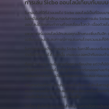
การเล่น Sicbo ออนไลน์เทียบกับแบบ
ในตอนไม่กี่ปีที่ล่วงเลยไป Sicbo ออนไลน์เป็นที่นิยมม
ไม่เหมือนกันที่สำคัญบางประการระหว่างการเล่น Sicb
ออนไลน์มีลักษณะท่าทางที่จะเคลื่อนเร็วกว่า เนื่องด้วยไม่
แพลตฟอร์มออนไลน์มักเสนอคุณลักษณะเพิ่มเติมอีก ดั
เปลี่ยนแปลงประสบการณ์การเล่นเกมโดยรวมและก็ให้ราย
ในทางตรงกันข้าม การเล่น Sicbo ในคาสิโนแบบเริ่มแ
ร่าเริงให้กับเกมได้ นอกนั้น เกมแบบเจอหน้ากันชอบดำเนิ
ถึงแม้ว่า Sicbo จะเป็นเกมที่ออกจะเรียบง่าย แต่ว่าก็ม
เดิมพันการเสี่ยงสูงโดยไม่รู้เรื่องอัตราต่อรองอย่างแ
ตรองอัตราส่วนการเสี่ยงต่อผลตอบแทนเสมอ ก่อนจะว
ข้อบกพร่องทั่วๆไปอีกประการหนึ่งเป็นการไล่หลังการ
แนวทางแบบนี้อาจจะเป็นผลให้สูญเสียมากขึ้นเรื่อยๆถ้าห
การตัดสินใจโดยใช้ความสามารถสึก
ในที่สุด ผู้เล่นมักละเลยจุดสำคัญของการจัดการเงินลงท