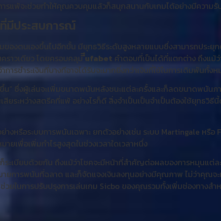
็การแพ้จะช่วยทำให้คุณควบคุมแล้วก็สนุกสนานกับเกมได้อย่างมีความร
นที่มีประสบการณ์
มของตนเองขึ้นไปอีกขั้น มียุทธวิธีระดับสูงหลายแบบซึ่งสามารถประยุกต
ในคราวเดียว โดยครอบคลุม
ีีufabet
คำตอบที่เป็นได้ที่แตกต่าง ถึงแม้
การชำระเงินที่บางทีอาจได้รับจะมากยิ่งกว่าเงินที่ใช้ในการเดิมพันทั้งห
้น” ซึ่งผู้เล่นจะเพิ่มขนาดพนันหลังชนะแต่ละครั้งและก็ลดขนาดพนันภาย
ระหว่างสตรีคที่แพ้ อย่างไรก็ดี สิ่งจำเป็นเป็นจำเป็นต้องใช้ยุทธวิธี
บบอย่างหรือระบบการพนันเฉพาะ ยกตัวอย่างเช่น ระบบ Martingale หรือ F
ายเพื่อเพิ่มกำไรสูงสุดในช่วงเวลาใดเวลาหนึ่ง
ะเบียบด้วยกัน ถึงแม้ว่าโชคจะมีหน้าที่สำคัญต่อผลของการหมุนแต่ละคร
บายการพนันที่ฉลาด และก็จัดแจงเงินลงทุนอย่างมีคุณภาพ ไม่ว่าคุณจะเป
มารถช่วยในการปรับปรุงการเล่นเกม Sicbo ของคุณรวมทั้งเพิ่มช่องทางส