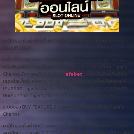
คาสิโนออนไลน์ กับ สล็อต Tiger’s Charms เกมสล็อตแนวใหม่มา
แรงในปี 2020
มาในลักษณะของระบบใหม่ของ คาสิโน ปัจจุบันน ก็คือระบบการซื้อ
ฟรีสปินสำหรับหมุนสล็อตลุ้นแจ็คพอต หรือ ทำเล่นสล็อต Tiger’s
Charms นักการพนันจะได้ลุ้นรับ
ufabet
โบนัสฟรีสปินเพื่อนำไป
หมุนต่อเพื่อลุ้นแจ็คพอตอีกรอบ หรือจะกระทำการซื้อฟรีสปินของ
เกมสล็อต Tiger’s Charms ก็ได้เช่นเดียวกัน ซึ่งราคาการซื้อฟรีส
ปินเกมสล็อต Tiger’s Charms นี้จะขึ้นกับจพนวนเงินการพนัน
ระบบของ BUY FEATURE สำหรับการซื้อฟรีสปิน สล็อต Tiger’s
Charms
คาสิโนออนไลน์ กับต้นแบบเกมสล็อต Tiger’s Charms เกมสล็อต
สมาชิกใหม่มาแรงในปี 2020 เป็นเกมสล็อตแนวตะวันตกที่มีกราฟิค