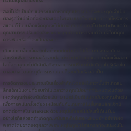
ความสนุกสนานร่าเริง
สิ่งนี้ไม่จำเป็นนัก แม้กระนั้นถ้าหากคุณปรารถนาที่จะชนะ คุณจำเป็น
ต้องรู้ดีว่าเมื่อใดที่จะจะต้องเปิดไพ่เพิ่ม แยกไพ่ ดับเบิลดาวน์หรือการ
สแตนด์ ในแบล็คแจ็คคุณจะไม่มีทางเทียบกับคาสิโน
betufa
แต่ว่า
คุณสามารถปรับแต่งจังหวะของคุณด้วยการทราบดีว่าเมื่อใดที่คุณ
ควรเพิ่มหรือต่ำลงเป็นสองเท่า
เมื่อเล่นแบล็คแจ็คออนไลน์ เกมนั้นดำเนินไปเร็วมาก คุณจะมีเวลา
สำหรับเพื่อการตกลงใจรวมทั้งแน่ๆว่าถ้าเกิดคุณเล่นแบล็คแจ็คออน
ไลน์สด คุณจะไม่มีเจ้ามือที่คุณสามารถปรึกษาได้แม้คุณไม่รู้เรื่องใน
บางอย่าง โดยเหตุนี้การทราบเกมก็เลยเป็นเรื่องจำเป็น
การจัดการงบประมาณเป็นเรื่องสำคัญโดยยิ่งไปกว่านั้นถ้าเกิดแบ
ล็คแจ็คเป็นงานที่ชอบทำในเวลาว่าง คุณไม่อยากที่จะหมดเงินด้วย
เหตุว่าคุณกำลังพนันด้วยเงิน 10 เปอร์เซ็นต์ในบัญชีของคุณสำหรับ
เพื่อการพนันครั้งเดียว เหมือนกันกับเกมคาสิโนอื่นๆแบล็คแจ็คมี
อคติต่อคาสิโน
ufakick
ด้วยเหตุนั้นก็เลยไม่มีสิ่งที่ได้เปรียบ
อย่างไรก็แล้วแต่ถ้าเกิดคุณพนันและก็เล่นอย่างแม่นยำ อย่าทำผิด
พลาดโดยขาดเหตุผลว่าเพราะเหตุไรคุณไม่สามารถที่จะชนะเงินใน