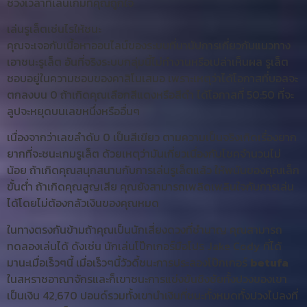
ช่วงเวลาที่เล่นเกมที่คุณถูกใจ
เล่นรูเล็ตเช่นไรให้ชนะ
คุณจะเจอกับเนื้อหาออนไลน์ของระบบที่นานัปการเกี่ยวกับแนวทาง
เอาชนะรูเล็ต อันที่จริงระบบกลุ่มนี้ไม่ทำงานหรือเปล่าเห็นผล รูเล็ต
ชอบอยู่ในความชอบของคาสิโนเสมอ เพราะเหตุว่าได้โอกาสที่บอลจะ
ตกลงบน 0 ถ้าเกิดคุณเลือกสีแดงหรือสีดำ ได้โอกาสที่ 50:50 ที่จะ
ลูปจะหยุดบนเลขหนึ่งหรืออื่นๆ
เนื่องจากว่าเลขลำดับ 0 เป็นสีเขียว ตามความเป็นจริงเกิดเรื่องยาก
ยากที่จะชนะเกมรูเล็ต ด้วยเหตุว่ามันเกี่ยวเนื่องกับโชคจำนวนไม่
น้อย ถ้าเกิดคุณสนุกสนานกับการเล่นรูเล็ตแล้ว ให้พนันของคุณเล็ก
ขั้นต่ำ ถ้าเกิดคุณสูญเสีย คุณยังสามารถเพลิดเพลินใจกับการเล่น
ได้โดยไม่ต้องกลัวเงินของคุณหมด
ในทางตรงกันข้ามถ้าคุณเป็นนักเสี่ยงดวงที่ชำนาญ คุณสามารถ
ทดลองเล่นได้ ดังเช่น นักเล่นโป๊กเกอร์มือโปร Jake Cody ที่ได้
มานะเมื่อเร็วๆนี้ เมื่อเร็วๆนี้วัวดี้ชนะการประลองโป๊กเกอร์
betufa
ในสหราชอาณาจักรและก็เขาชนะการแข่งขันชิงชัยทั้งปวงของเขา
เป็นเงิน 42,670 ปอนด์รวมทั้งเขานำเงินที่ชนะทั้งหมดทั้งปวงไปลงที่