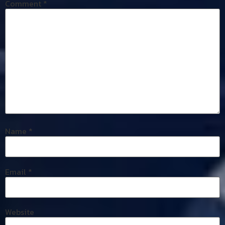
Comment
*
Name
*
Email
*
Website