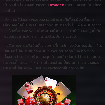
สิโนออนไลน์ มีคลังเก็บของเกม
ufakick
มากซึ่งหลายที่เป็นสล็อต
ออนไลน์
แม้ว่าจะไม่มีส่วนประกอบของความชำนาญที่เกี่ยวเนื่องเมื่อเล่น
สล็อตออนไลน์ แม้กระนั้นมีสิ่งที่คุณสามารถทำเป็นเพื่อเพิ่มช่องทาง
สำหรับเพื่อการบรรลุผลสำเร็จทางด้านการเงิน หนึ่งในสิ่งกลุ่มนี้เป็น
เพื่อมั่นใจว่าการจัดการการคลังป้อมปราการอาจจะ
การจัดการการคลังเป็นขั้นตอนการที่คุณจัดแจงเงินการพนันคาสิโน
เป็นหลัก ไม่เหมาะสมที่จะพนันเงินทั้งปวงของคุณในคราวเดียว
เนื่องจากว่าการได้เปรียบของคุณไม่เคยมีมาก่อน ไม่ว่าจะเป็นเกมคา
สิโนอะไรก็แล้วแต่ ถ้าหากคาสิโนออนไลน์เป็นงานที่ทำเวลาว่างของ
คุณ คุณไม่สมควรพนันเงินทั้งปวงของคุณในวงล้อรูเล็ต