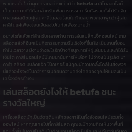
พวกเรามั่นใจว่าคุณทราบอย่างแน่แท้ว่า
betufa
คาสิโนออนไลน์
เป็นแนวทางที่ดีที่สุดสำหรับเพื่อการบรรเทา รื้นเริงรวมทั้งได้รับเงิน
บางบุคคลติชมผู้เล่นคาสิโนออนไลน์ในด้านลบ พวกเขาพูดว่าผู้เล่น
คาสิโนแค่เพียงโยนเงินลงไปในท่อเพื่อระบายน้ำ
อย่างไรก็แล้วแต่สำหรับหลายท่าน การเล่นแบล็คแจ็คออนไลน์ เกม
สล็อตแล้วก็อื่นๆเป็นกิจกรรมความรื่นเริงใจที่รื้นเริง เป็นงานที่ชอบ
ทำในเวลาว่าง มีงานว่างอะไรอีกบ้างที่อนุญาตให้ผู้เล่นชนะและก็ได้รับ
เงินโต คาสิโนออนไลน์มีเกมนานัปการให้เลือก ไม่ว่าจะเป็นรูเล็ต บา
คาร่า สล็อต แบล็คแจ็ค โป๊กเกอร์ แม้คุณมีความคลั่งไคล้ในสิ่งพวก
นี้แล้วอะไรจะดีไปกว่าการเปลี่ยนความคลั่งไคล้ของคุณให้แปลงเป็น
เครื่องจักรทำเงิน
เล่นสล็อตยังไงให้
betufa
ชนะ
รางวัลใหญ่
เครื่องสล็อตมักเป็นวัตถุดิบหลักของคาสิโนทั้งยังออนไลน์รวมทั้ง
ออฟไลน์ หากคุณเคยไปที่คาสิโนสด คุณจะมีความคิดเห็นว่าพื้นที่
แทบทั้งสิ้นในคาสิโนเต็มไปด้วยเกมสล็อต ในลักษณะเดียวกันกับคา