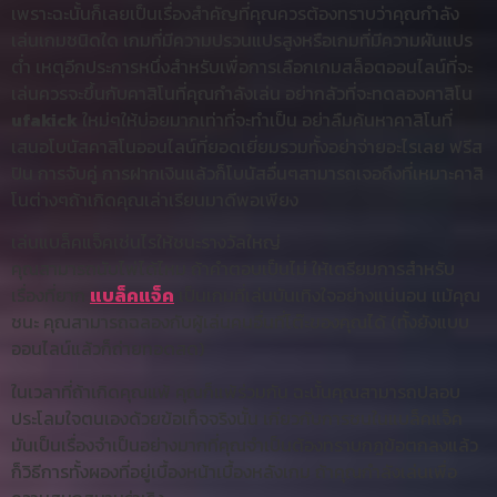
เพราะฉะนั้นก็เลยเป็นเรื่องสำคัญที่คุณควรต้องทราบว่าคุณกำลัง
เล่นเกมชนิดใด เกมที่มีความปรวนแปรสูงหรือเกมที่มีความผันแปร
ต่ำ เหตุอีกประการหนึ่งสำหรับเพื่อการเลือกเกมสล็อตออนไลน์ที่จะ
เล่นควรจะขึ้นกับคาสิโนที่คุณกำลังเล่น อย่ากลัวที่จะทดลองคาสิโน
ufakick
ใหม่ๆให้บ่อยมากเท่าที่จะทำเป็น อย่าลืมค้นหาคาสิโนที่
เสนอโบนัสคาสิโนออนไลน์ที่ยอดเยี่ยมรวมทั้งอย่าจ่ายอะไรเลย ฟรีส
ปิน การจับคู่ การฝากเงินแล้วก็โบนัสอื่นๆสามารถเจอถึงที่เหมาะคาสิ
โนต่างๆถ้าเกิดคุณเล่าเรียนมาดีพอเพียง
เล่นแบล็คแจ็คเช่นไรให้ชนะรางวัลใหญ่
คุณสามารถนับไพ่ได้ไหม ถ้าคำตอบเป็นไม่ ให้เตรียมการสำหรับ
เรื่องที่ยาก
แบล็คแจ็ค
เป็นเกมที่เล่นบันเทิงใจอย่างแน่นอน แม้คุณ
ชนะ คุณสามารถฉลองกับผู้เล่นคนอื่นที่โต๊ะของคุณได้ (ทั้งยังแบบ
ออนไลน์แล้วก็ถ่ายทอดสด)
ในเวลาที่ถ้าเกิดคุณแพ้ คุณก็แพ้ร่วมกัน ฉะนั้นคุณสามารถปลอบ
ประโลมใจตนเองด้วยข้อเท็จจริงนั้น เกี่ยวกับการชนในแบล็คแจ็ค
มันเป็นเรื่องจำเป็นอย่างมากที่คุณจำเป็นต้องทราบกฎข้อตกลงแล้ว
ก็วิธีการทั้งผองที่อยู่เบื้องหน้าเบื้องหลังเกม ถ้าคุณกำลังเล่นเพื่อ