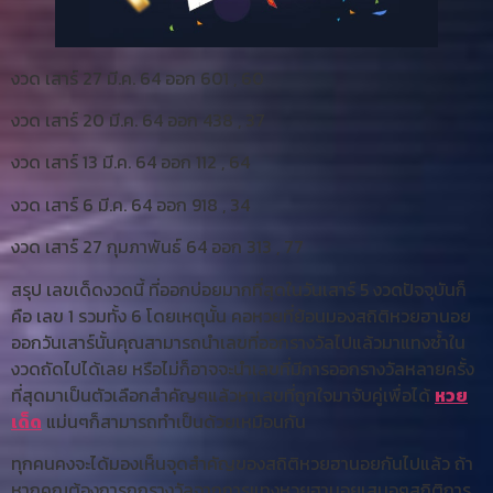
งวด เสาร์ 27 มี.ค. 64 ออก 601 , 60
งวด เสาร์ 20 มี.ค. 64 ออก 438 , 37
งวด เสาร์ 13 มี.ค. 64 ออก 112 , 64
งวด เสาร์ 6 มี.ค. 64 ออก 918 , 34
งวด เสาร์ 27 กุมภาพันธ์ 64 ออก 313 , 77
สรุป เลขเด็ดงวดนี้ ที่ออกบ่อยมากที่สุดในวันเสาร์ 5 งวดปัจจุบันก็
คือ เลข 1 รวมทั้ง 6 โดยเหตุนั้น คอหวยที่ย้อนมองสถิติหวยฮานอย
ออกวันเสาร์นั้นคุณสามารถนำเลขที่ออกรางวัลไปแล้วมาแทงซ้ำใน
งวดถัดไปได้เลย หรือไม่ก็อาจจะนำเลขที่มีการออกรางวัลหลายครั้ง
ที่สุดมาเป็นตัวเลือกสำคัญๆแล้วหาเลขที่ถูกใจมาจับคู่เพื่อได้
หวย
เด็ด
แม่นๆก็สามารถทำเป็นด้วยเหมือนกัน
ทุกคนคงจะได้มองเห็นจุดสำคัญของสถิติหวยฮานอยกันไปแล้ว ถ้า
หากคุณต้องการถูกรางวัลจากการแทงหวยฮานอยเสมอๆสถิติการ