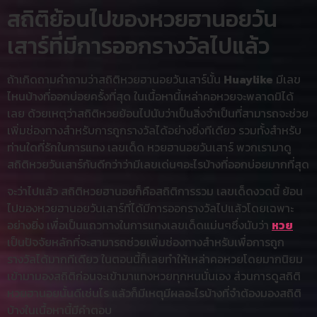
สถิติย้อนไปของหวยฮานอยวัน
เสาร์ที่มีการออกรางวัลไปแล้ว
ถ้าเกิดถามคำถามว่าสถิติหวยฮานอยวันเสาร์นั้น
Huaylike
มีเลข
ไหนบ้างที่ออกบ่อยครั้งที่สุด ในเนื้อหานี้เหล่าคอหวยจะพลาดมิได้
เลย ด้วยเหตุว่าสถิติหวยย้อนไปนับว่าเป็นสิ่งจำเป็นที่สามารถจะช่วย
เพิ่มช่องทางสำหรับการถูกรางวัลได้อย่างยิ่งทีเดียว รวมทั้งสำหรับ
ท่านใดที่รักในการแทง เลขเด็ด หวยฮานอยวันเสาร์ พวกเรามาดู
สถิติหวยวันเสาร์กันดีกว่าว่ามีเลขเด่นๆอะไรบ้างที่ออกบ่อยมากที่สุด
จะว่าไปแล้ว สถิติหวยฮานอยก็คือสถิติการรวม เลขเด็ดงวดนี้ ย้อน
ไปของหวยฮานอยวันเสาร์ที่ได้มีการออกรางวัลไปแล้วโดยเฉพาะ
อย่างยิ่ง เพื่อเป็นแถวทางในการแทงเลขเด็ดแม่นๆซึ่งนับว่า
หวย
เป็นปัจจัยหลักที่จะสามารถช่วยเพิ่มช่องทางสำหรับเพื่อการถูก
รางวัลได้มากทีเดียว ในตอนนี้ก็เลยทำให้เหล่าคอหวยโดยมากนิยม
เข้ามามองสถิติก่อนจะเข้ามาแทงหวยทุกหนนั่นเอง ส่วนการดูสถิติ
หวยฮานอยนั้นดีเช่นไร แล้วก็มีเหตุมีผลอะไรบ้างที่จำต้องมองสถิติ
บ้างในเนื้อหานี้มีคำตอบ