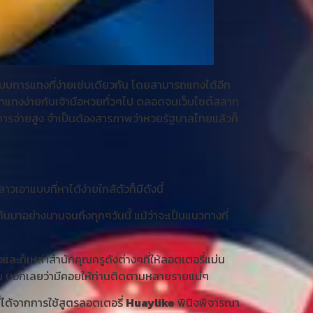
นแบบการแทงที่ง่ายเช่นเดียวกัน โดยสามารถแทงได้อีก
ังหาแทงง่ายกับเจ้ามือหวยทั่วๆไป ตลอดจนเว็บไซต์สลาก
การจ่ายสูง จำเป็นต้องสารภาพว่าหวยรัฐบาลไทยแล้วก็
าแบบที่หาได้ง่ายใกล้ตัวก็มีดังนี้
มาอย่างนานจนถึงทุกๆวันนี้ แม้ว่าจะเป็นแนวทางที่
ละก็เหล่าสำนักคุณครูดังต่างๆที่ให้ลอตเตอรี่แม่น
น บอกเลยว่ามีคอยให้ท่านติดตามหลายรายแน่ๆ
่ได้จากการใช้สูตรลอตเตอรี่
Huaylike
พินิจพิจารณา