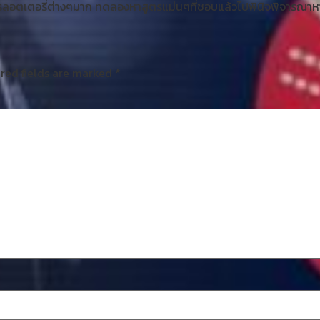
สูตรลอตเตอรี่ต่างๆมาก ทดลองหาสูตรแม่นๆที่ชอบแล้วไปพินิจพิจารณา
red fields are marked
*