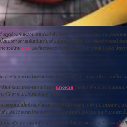
่าดึงดูดร่วมกันหลายแบบดังต่อไปนี้หาแทง ลอตเตอรี่เด็ด ง่าย ด้วยต้
 ซึ่งแนวทางการเล่นเช่นเดียวกันนั่นเอง ที่สำคัญเป็น เลขเด็ดงวดนี้ ย
ับแทงหวยไทย
หวย
และก็หวยลาวร่วมกันทั้งปวง สลากกินแบ่งเด็ด อัตรา
น สำหรับหนทางสำหรับในการค้นหาเลขเด็ดมาแทงหวยไทย และก็หวยลาวเอ
ว่าเป็นกระบวนการหาเลขเด็ดมา
แทงหวย
ไทย แล้วก็หวยลาวยอดนิยมกัน
วทางที่ให้ลาภแม่นๆมาแล้วหลายราย
จจุบันนี้เมื่อถึงวันที่
หวย
ลอตเตอรี่ใกล้ออก เหล่าเซียนสลากกินแบ่งแ
กันเสียโดยมาก โดยเฉพาะอย่างยิ่งสลากกินแบ่งไทย และก็หวยลาวนั้
ุ่มของผู้คนเล่นสลากกินแบ่งมือโปรซึ่งก็คือ การแทงหวยด้วยเลขเด็ดที