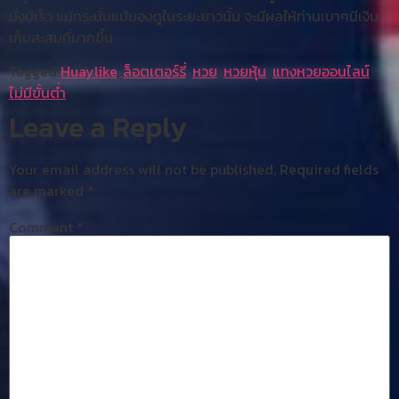
มั่งมีเร็ว แม้กระนั้นแม้มองดูในระยะยาวนั้น จะมีผลให้ท่านเบาๆมีเงิน
เก็บสะสมที่มากขึ้น
Tagged
Huaylike
,
ล็อตเตอร์รี่
,
หวย
,
หวยหุ้น
,
แทงหวยออนไลน์
ไม่มีขั้นต่ำ
Leave a Reply
Your email address will not be published.
Required fields
are marked
*
Comment
*