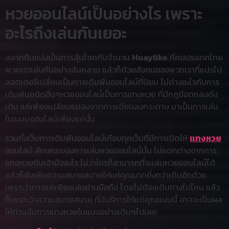
หวยออนไลน์เป็นอย่างไร เพราะ
อะไรถึงเล่นกันเยอะ
สลากกินแบ่งเป็นการลุ้นโชคกับจำนวน
Huaylike
ที่คนประเทศไทย
พวกเราเล่นกันอย่างล้นหลาม แล้วก็ด้วยสังคมของพวกเราที่แปรไป
ลอตเตอรี่เปลี่ยนเป็นการเดิมพันออนไลน์ที่นิยม ไม่ต่างอะไรกับการ
เดิมพันชนิดอื่นๆหวยออนไลน์เป็นการแทงหวย ที่มีกฎข้อตกลงดัง
เดิม แค่เพียงเปลี่ยนแปลงจากการเขียนลงกระดาษ มาเป็นการเล่น
ในระบบออนไลน์เพียงแค่นั้น
รวมทั้งเว็บการเดิมพันออนไลน์เกือบทุกเว็บที่มีการเปิดให้
แทงหวย
ออนไลน์ ลักษณะของการเล่นหวยออนไลน์นั้น ไม่แตกต่างจากการ
แทงหวยกับเจ้ามืออะไร ไม่ว่าใครก็สามารถที่จะเล่นหวยออนไลน์ได้
แล้วก็ยังเพิ่มความสบายสบายให้แก่คุณมากยิ่งกว่าเดิมอีกด้วย
เพราะว่าทางแค่เพียงเล่นผ่านมือถือ โดยไม่ต้องเดินทางไปไหน แล้ว
ก็เพราะว่าความสบายสบาย ที่มีบริการให้แด่คุณแบบนี้ อาจจะเป็นผล
ให้ท่านลืมการแทงหวยในแบบอย่างเดิมๆไปเลย