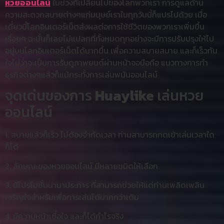
หวยออนไลน์
ในช่วงที่เปลี่ยนไปของโลกพวกเรา การดูแลด้าน
ความสะดวกสบายต่างๆแก่มนุษย์เราในทุกวันนี้ก็แปรไปด้วย เมื่อ
เดี๋ยวนี้โลกอินเตอร์เน็ตส่งผลต่อการใช้ชีวิตของพวกเราเพิ่มขึ้น
เรื่อยๆ ฉะนั้นก็เลยไม่แปลกที่ทั้งหมดทุกอย่างจะมีการปรับปรุงให้ไป
อยู่บนโลกอินเตอร์เน็ตได้มากขึ้น เพื่อความสบายสบาย และก็เร็วทัน
ใจไม่ว่่าจะเป็นการรับดูภาพยนต์ผ่านหน้าจอมือถือ แนวทางการทำ
ธุรกิจต่างๆแล้วก็แม้กระทั้งการเล่นพนันออนไลน์
จุดเด่นของการ
Huaylike
เล่นหวย
ออนไลน์
1. สบายแล้วก็เร็ว ไม่ต้องจำกัดเวลา ท่านสามารถกดเข้าเล่นเวลาใด
ก็ได้
2. ลักษณะของหวยออนไลน์ มีหลายชนิดให้เลือก
3. มีโปรโมชั่นนานาประการ ที่สามารถช่วยให้แด่ท่านเพลิดเพลิน
เจริญใจสำหรับเพื่อการเล่นได้มากกว่าเดิม
4. มีความหน้าเชื่อใจ และก็ได้กำไรจริง