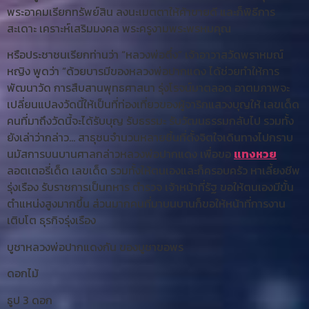
พระอาคมเรียกทรัพย์สิน ลงนะเมตตาให้ค้าขายดี และก็พิธีการ
สะเดาะ เคราะห์เสริมมงคล พระครูงามพระพรหมคุณ
หรือประชาชนเรียกท่านว่า “หลวงพ่อตึ๋ง” เจ้าอาวาสวัดพราหมณ์
หญิง พูดว่า “ด้วยบารมีของหลวงพ่อปากแดง ได้ช่วยทำให้การ
พัฒนาวัด การสืบสานพุทธศาสนา รุ่งโรจน์มาตลอด อาตมภาพจะ
เปลี่ยนแปลงวัดนี้ให้เป็นที่ท่องเที่ยวของผู้จาริกแสวงบุญให้ เลขเด็ด
คนที่มาถึงวัดนี้จะได้รับบุญ รับธรรมะ รับวัฒนธรรมกลับไป รวมทั้ง
ยังเล่าว่ากล่าว… สาธุชนจำนวนหลายชิ้นที่ตั้งจิตใจเดินทางไปกราบ
นมัสการบนบานศาลกล่าวหลวงพ่อปากแดง เพื่อขอ
แทงหวย
ลอตเตอรี่เด็ด เลขเด็ด รวมทั้งให้ตนเองและก็ครอบครัว หาเลี้ยงชีพ
รุ่งเรือง รับราชการเป็นทหาร ตำรวจ เจ้าหน้าที่รัฐ ขอให้ตนเองมีขั้น
ตำแหน่งสูงมากขึ้น ส่วนมากคนที่มาบนบานก็ขอให้หน้าที่การงาน
เติบโต ธุรกิจรุ่งเรือง
บูชาหลวงพ่อปากแดงกัน ของบูชาขอพร
ดอกไม้
ธูป 3 ดอก