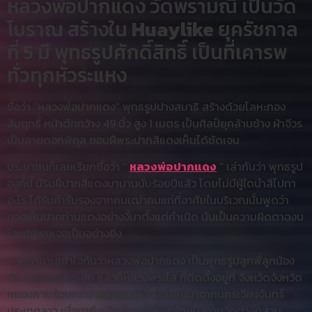
หลวงพ่อปากแดง วัดพรามณี เป็นวัด
โบราณ สร้างใน
Huaylike
ยุครัชกาล
ที่ 5 มี พุทธรูปศักดิ์สิทธิ์ เป็นที่เคารพ
ทั่วทุกหัวระแหง
ชื่อว่า “หลวงพ่อปากแดง” พุทธรูปปางสมาธิ สร้างด้วยโลหะทอง
สัมฤทธิ์ หน้าตักกว้าง 49 นิ้ว สูง 1 เมตร เป็นศิลป์ยุคล้านช้าง ผ้าจีวร
เป็นลายดอกพิกุล ขอบฝีพระปากสีแดงเห็นได้ชัดเจน
ประชาชนก็เลยเรียกชื่อว่า “
หลวงพ่อปากแดง
“ เล่ากันว่า พุทธรูป
องค์นี้ มีริมฝีปากสีแดงมานานนับร้อยปีแล้ว โดยไม่มีผู้ใดนำสีไปทา
อะไร ได้รับคำรับรองจากคนเฒ่าคนแก่ที่อาศัยในบริเวณนั้นพูดว่า
มองเห็นปากท่านแดงอย่างงี้มาตั้งแต่กำเนิด นับเป็นความผิดตาฉงน
ใจแก่ผู้พบเจอเป็นอย่างยิ่ง
ตามตำนานเช้าใจกันว่าหลวงพ่อปากแดง เป็นพุทธรูปลูกพี่ลูกน้อง
กับ หลวงพ่อพระสุก แล้วก็หลวงพระไส ที่ติดตั้งอยู่ที่ จังหวัดจังหวัด
หนองคาย ในขณะนี้
Huaylike
ที่ได้เชิญมาจากนครเวียงจันทร์
ประเทศลาว เมื่อมาถึงเมืองไทยได้แยกย้ายไปตามวัดต่างๆส่วน