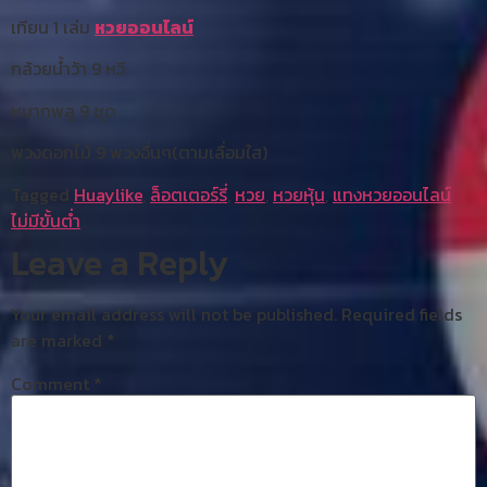
เทียน 1 เล่ม
หวยออนไลน์
กล้วยน้ำว้า 9 หวี
หมากพลู 9 ชุด
พวงดอกไม้ 9 พวงอื่นๆ(ตามเลื่อมใส)
Tagged
Huaylike
,
ล็อตเตอร์รี่
,
หวย
,
หวยหุ้น
,
แทงหวยออนไลน์
ไม่มีขั้นต่ำ
Leave a Reply
Your email address will not be published.
Required fields
are marked
*
Comment
*