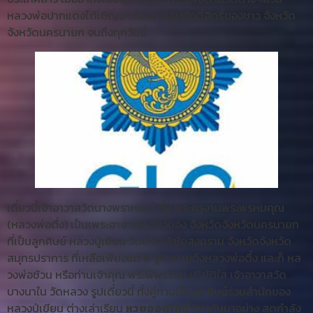
หลวงพ่อปากแดงได้เชิญมาเป็นพุทธรูปศักดิ์สิทธิ์ของชาว จังหวัด
จังหวัดนครนายก จนถึงทุกวันนี้
เดี๋ยวนี้เจ้าอาวาสวัดนางพราหมณ์ ชื่อ พระครูงามพระพรหมคุณ
(หลวงพ่อตึ๋ง) เป็นเพระอาจารย์เดียวของ จังหวัดจังหวัดนครนายก
ที่เป็นลูกศิษย์ หลวงปู่เขียน วัดตำราพิชัยสงคราม จังหวัดจังหวัด
สมุทรปราการ ที่เหลือเพียงแต่ ๒ รูปหมายถึงหลวงพ่อตึ๋ง และก็ หล
วงพ่อช้วน หรือท่านเจ้าคุณ พระพิพรรธน์ ปริยัติใส เจ้าอาวาสวัด
บางนาใน วัดหลวง รูปเดี๋ยวนี้ ทั้งคู่ท่านเป็นลูกศิษย์ร่วมสำนักของ
หลวงปู่เขียน ต่างเล่าเรียน
หวยออนไลน์
วิชากันมาอย่าง สุดกำลัง