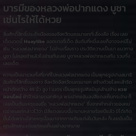
บารมีของหลวงพ่อปากแดง บูชา
เช่นไรให้ได้หวย
สิ่งศักดิ์สิทธิ์ประจำเมืองของจังหวัดนครนายกที่เลื่องลือ เรื่อง เลข
เด็ดงวดนี้
Huaylike
ลอตเตอรี่เด็ด อันดับที่หนึ่งเลยก็อาจจะหนีไม่
พ้น “หลวงพ่อปากแดง” ไปอ่านเรื่องราว ประวัติความเป็นมา แนวทาง
บูชา ไม่คอยช้าแล้วไปอ่านกันเลย บูชาหลวงพ่อปากแดงกัน รวมทั้ง
เลขเด็ด
ความเป็นมารวมทั้งที่มาที่ไปหลวงพ่อปากแดง เป็นพุทธรูปปางสมาธิ
อันศักดิ์สิทธิ์ของชาว จังหวัดจังหวัดนครนายก สร้างด้วยโลหะสำริด
หน้าตักกว้าง 49 นิ้ว สูง 1 เมตร เป็นพุทธรูปศิลป์ยุคล้านช้าง
หวย
ออนไลน์
ผ้าจีวรลายดอกพิกุล พระปากแย้มลงสีแดงเห็นกระจ่าง ก็
เลยเป็นต้นเหตุของชื่อ “หลวงพ่อปากแดง” ซึ่งจากคำกล่าวของคน
เฒ่าคนแก่กล่าวไว้ว่า มีสีแดงแบบนี้มานานหลายร้อยปีแล้ว มิได้เกิด
ขึ้นได้เพราะมีสาเหตุเนื่องมาจากการเติมแต่งในวันหลัง ก็เลยนับเป็น
คุณลักษณะเด่นแก่คนเห็นอย่างมากมาย