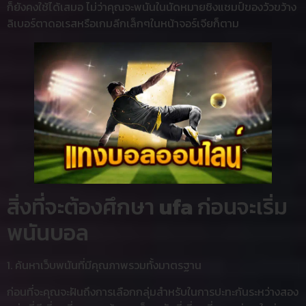
ก็ยังคงใช้ได้เสมอ ไม่ว่าคุณจะพนันในนัดหมายชิงแชมป์ของวัวขว้าง
ลิเบอร์ตาดอเรสหรือเกมลีกเล็กๆในหน้าจอร์เจียก็ตาม
สิ่งที่จะต้องศึกษา
ufa
ก่อนจะเริ่ม
พนันบอล
1. ค้นหาเว็บพนันที่มีคุณภาพรวมทั้งมาตรฐาน
ก่อนที่จะคุณจะฝันถึงการเลือกกลุ่มสำหรับในการปะทะกันระหว่างสอง