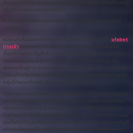
จำนวนมากแล้วการพนันอย่างถูกแนวทางเป็นแนวทางการทำความรู้
เกี่ยวกับการพนันชนิดต่างๆที่มีให้
4. ทำความเข้าใจเกี่ยวกับการพนันชนิดต่างๆเพื่อจังหวะทำเงินที่
มากมาย
แม้คุณกำลังมองหากีฬาที่จะพนันในสถานที่ที่จะมีการพนัน
ufabet
ทางเข้า
เยอะมากให้ท่านเลือก บอลจะอยู่ในอันดับหนึ่งของคุณ
ตั้งแต่การพนันเบื้องต้นไปจนกระทั่งจังหวะสำหรับในการเล่นให้ชนะ
คุณจึงควรเจอกับตลาดการพนันมากที่จะทำให้ท่านเป็นสุข เมื่อ
พิจารณาถึงลู่ทาง คุณสามารถทดลองพนันได้หลายแบบ เพื่อมั่นใจ
ว่าคุณมิได้เสียตังค์เพียงอย่างเดียว การเล่าเรียนเกี่ยวกับการพนัน
กลุ่มนี้ก่อนจะเริ่มพนันเป็นแนวทางที่เฉลียวฉลาด
โดยส่วนมากแล้ว การพนันบอลนั้นค่อนข้างจะชี้แจงได้ในตัวของมัน
เอง กีฬาบอลส่งผลลัพธ์ที่เป็นได้ 3 อย่างในแต่ละเกม ยกตัวอย่าง
เช่น ชนะในบ้าน ชนะกลุ่มเยี่ยมหรือเท่ากัน ทำให้ไม่ยุ่งยากต่อการ
ทำความเข้าใจสำหรับเพื่อการพนันในบอล เพราะตลาดส่วนมากของ
เกมขึ้นกับคำตอบทั้งยังสามนี้ แม้กระนั้น การพนันบางสิ่งบางอย่างที่
สลับซับซ้อนมากยิ่งกว่านั้นจำเป็นต้องใช้เวลาสำหรับการทำความ