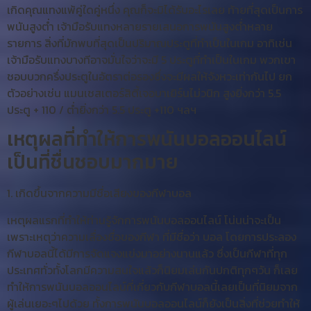
เกิดคุณแทงแพ้คู่ใดคู่หนึ่ง คุณก็จะมิได้รับอะไรเลย ท้ายที่สุดเป็นการ
พนันสูงต่ำ เจ้ามือรับแทงหลายรายเสนอการพนันสูงต่ำหลาย
รายการ สิ่งที่มักพบที่สุดเป็นปริมาณประตูที่ทำเป็นในเกม อาทิเช่น
เจ้ามือรับแทงบางทีอาจมั่นใจว่าจะมี 5 ประตูที่ทำเป็นในเกม พวกเขา
ชอบบวกครึ่งประตูในอัตราต่อรองซึ่งจะมีผลให้จังหวะเท่ากันไป ยก
ตัวอย่างเช่น แมนเชสเตอร์สิตี้เจอบาเยิร์นไม่วนิก สูงยิ่งกว่า 5.5
ประตู + 110 / ต่ำยิ่งกว่า 5.5 ประตู +110 ฯลฯ
เหตุผลที่ทำให้การพนันบอลออนไลน์
เป็นที่ชื่นชอบมากมาย
1. เกิดขึ้นจากความมีชื่อเสียงของกีฬาบอล
เหตุผลแรกที่ทำให้ท่านรู้จักการพนันบอลออนไลน์ โน่นน่าจะเป็น
เพราะเหตุว่าความเลื่องชื่อของกีฬา ที่มีชื่อว่า บอล โดยการประลอง
กีฬาบอลนี้ได้มีการจัดแจงแข่งมาอย่างนานแล้ว ซึ่งเป็นกีฬาที่ทุก
ประเทศทั่วทั้งโลกมีความสนใจแล้วก็นิยมเล่นกันปกติทุกๆวัน ก็เลย
ทำให้การพนันบอลออนไลน์ที่เกี่ยวกับกีฬาบอลนี้เลยเป็นที่นิยมจาก
ผู้เล่นเยอะๆไปด้วย ทั้งการพนันบอลออนไลน์ก็ยังเป็นสิ่งที่ช่วยทำให้