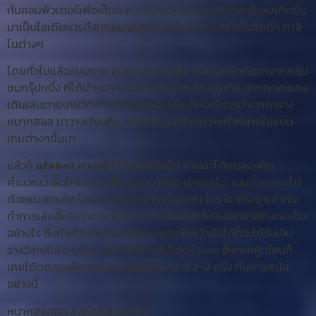
กับคอมพิวเตอร์เพื่อเก็บคะแนนในระดับความยากต่างๆก็เลยเกิดขึ้น
มาเป็นไอเดียการดึงเอาหมากฮอสมาเป็นการพนันในเว็บไซต์ฯ คาสิ
โนต่างๆ
โดยทั่วไปแล้วแบบการเล่นของคาสิโนนั้น ได้แรงผลักดันมาจากกลุ่ม
ชนกรุ๊ปหนึ่ง ที่ได้นำหมากฮอสมาเป็นวัสดุทำมาหากิน หากทุกคนเคย
เดินเล่นตามงานวัดต่างๆในโซนของเล่นเด็กจะมีการนำเอาตาราง
หมากฮอส มาวางเรียงกัน 4-5 บอร์ด แล้วจัดวางตัวหมากในแบบ
เกมต่างๆขึ้นมา
แล้วก็
ufabet ทางเข้า
ให้คนที่ผ่านไป ผ่านมาได้ทดลองคิด
คำนวณว่าฝั่งไหนจะเป็นฝั่งซึ่งสามารถจะเอาชนะได้ รวมทั้งจะชนะได้
ด้วยแนวทางใด โดยจะให้ผู้เล่นชำระเงินพนัน ในราคาที่ระบุ แล้วกระ
ทำการเล่นชี้แจงว่าการเดินหมากของบอร์ดนั้นจะออกมาลักษณะเป็น
อย่างไร ซึ่งถ้าเกิดสามารถเอาชนะหมากฝั่งเจ้ามือได้ก็จะได้รับเงิน
รางวัลกลับไป แม้กระนั้นถ้าแพ้ก็จะไม่ได้อะไรเลย ซึ่งเพศผู้เขียนก็
เคยได้ทดลองฝึกฝนความสามารถมาบ้าง 2-3 ครั้ง กับการพนัน
อย่างนี้
หมากฮอสออนไลน์เล่นแบบไหน