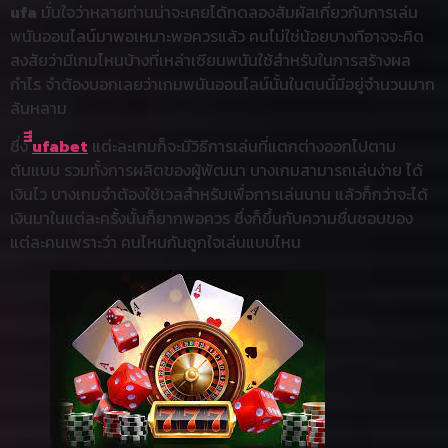
ufa
มั่นใจว่าหลายท่านน่าจะเคยได้ทดลองสัมผัสเกี่ยวกับการเล่น
พนันออนไลน์มาพอเหมาะพอควรแล้ว คนไม่ใช่น้อยบางทีอาจจะคิด
สงสัยว่ามีเกมไหนบ้างที่เหล่าเซียนพนันใช้สำหรับในการสร้างผล
กำไร จำต้องบอกเลยว่าเกมพนันออนไลน์นั้นในตนนี้มีอยู่จำนวนมาก
ล้นหลาม
ซึ่ง
ีีีufabet
แต่ะละเกมก็จะมีวิธีการเล่นที่แตกต่างออกไปตาม
ต้นแบบ รวมทั้งการผลิตของผู้พัฒนา บางเกมสามารถเล่นง่าย ได้
เงินไว บางเกมจำต้องใช้เวลสำหรับเพื่อการเล่นนาน แล้วก็กว่าจะได้
เงินมาในแต่ละครั้งนั้นก็ยากพอควร ซึ่งก็ขึ้นกับความชื่นชอบของ
แต่ละคนเพราะว่า คนไหนกันถูกใจเล่นแบบไหน