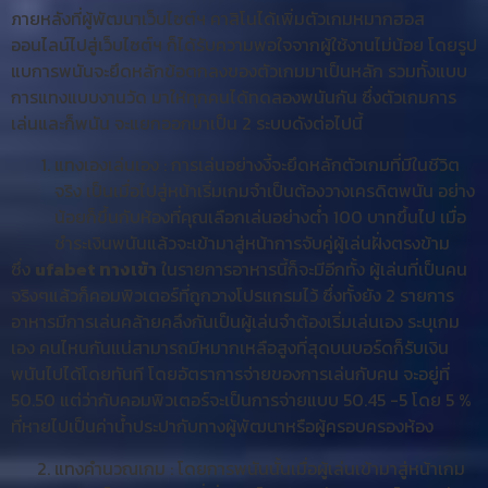
ภายหลังที่ผู้พัฒนาเว็บไซต์ฯ คาสิโนได้เพิ่มตัวเกมหมากฮอส
ออนไลน์ไปสู่เว็บไซต์ฯ ก็ได้รับความพอใจจากผู้ใช้งานไม่น้อย โดยรูป
แบการพนันจะยึดหลักข้อตกลงของตัวเกมมาเป็นหลัก รวมทั้งแบบ
การแทงแบบงานวัด มาให้ทุกคนได้ทดลองพนันกัน ซึ่งตัวเกมการ
เล่นและก็พนัน จะแยกออกมาเป็น 2 ระบบดังต่อไปนี้
แทงเองเล่นเอง : การเล่นอย่างงี้จะยึดหลักตัวเกมที่มีในชีวิต
จริง เป็นเมื่อไปสู่หน้าเริ่มเกมจำเป็นต้องวางเครดิตพนัน อย่าง
น้อยก็ขึ้นกับห้องที่คุณเลือกเล่นอย่างต่ำ 100 บาทขึ้นไป เมื่อ
ชำระเงินพนันแล้วจะเข้ามาสู่หน้าการจับคู่ผู้เล่นฝั่งตรงข้าม
ซึ่ง
ufabet ทางเข้า
ในรายการอาหารนี้ก็จะมีอีกทั้ง ผู้เล่นที่เป็นคน
จริงๆแล้วก็คอมพิวเตอร์ที่ถูกวางโปรแกรมไว้ ซึ่งทั้งยัง 2 รายการ
อาหารมีการเล่นคล้ายคลึงกันเป็นผู้เล่นจำต้องเริ่มเล่นเอง ระบุเกม
เอง คนไหนกันแน่สามารถมีหมากเหลือสูงที่สุดบนบอร์ดก็รับเงิน
พนันไปได้โดยทันที โดยอัตราการจ่ายของการเล่นกับคน จะอยู่ที่
50.50 แต่ว่ากับคอมพิวเตอร์จะเป็นการจ่ายแบบ 50.45 -5 โดย 5 %
ที่หายไปเป็นค่าน้ำประปากับทางผู้พัฒนาหรือผู้ครอบครองห้อง
แทงคำนวณเกม : โดยการพนันนั้นเมื่อผู้เล่นเข้ามาสู่หน้าเกม