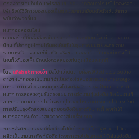
ตกลงการเล่นก็มิได้มีอะไรสลับซับซ้อนมากสักเท่าไรนักไม่ต้องรอลุ้น
ไพ่หรือใช้วิธีการมองเปอร์เซ็นต์อะไรมากเหมือนดังดังเช่นว่าการ
พนันจำพวกอื่นๆ
หมากฮอสออนไลน์
เกมบอร์ดที่ขึ้นชื่อลือชาในประเทศไทยยอดนิยมตั้งแต่ยุคล่าอานา
นิคม ที่ปรากฏให้ท่านได้มองเห็นกันในรูปภาพยนตร์ ละคร ตาม
รายการทีวีต่างๆและก็ในชีวิตจริงหมากฮอสเป็นที่นิยมอย่างยิ่ง ไป
ไหนก็ได้มองเห็นมีคนนั่งดวลสมองกันดูเหมือนจะทุกที่
โดย
ufabet ทางเข้า
ยิ่งไปกว่านั้นตามค๊อฟฟี่ช็อป บ.ข.ส.รับจ้าง
ต่างๆหมากฮอสเป็นเกมที่จำเป็นต้องใช้สมองการวางเป้าหมายสูง
มากมาย การที่จะเอาชนะคู่แข่งได้จะต้องมีการวางเป้าหมายการเดิน
หมาก การล่อลวงคู่ปรับตรงแผน การตัดเกมคู่แข่งขัน ซึ่งเป็นเกมที่
สนุกสนานมากมายๆไม่ว่าจะอายุในตอนไหนสามารถเล่นได้ กระทั่งมี
การปรับปรุงจัดแจงแข่งสุดยอดชิงเงินรางวัลมาก ก็เลยทำให้
หมากฮอสเริ่มก้าวมาสู่แวดวงคาสิโนเรื่อยๆมา
ภายหลังที่หมากฮอสมีชื่อเสียงไปทั้งโลกแล้ว ได้มีผู้พัฒนาได้เอามา
ผลิตเป็นเกมโทรศัพท์มือถือ โดยการวางโปรแกรมให้ผู้เล่นแข่งขัน