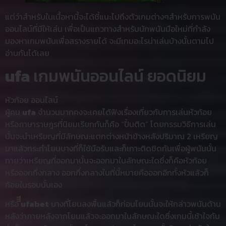
แต่ว่าสำหรับในเนื้อหานี้จะได้ชี้แนะไปถึงตัวเกมต่างๆสำหรับการพนัน
ออนไลน์ที่มีให้เล่น เพื่อเป็นแถวทางสำหรับนักพนันมือใหม่ที่กำลัง
มองหาเกมพนันเพื่อสรางรายได้ จะมีเกมอะไรน่าเล่นบ้างนั้นตามไป
อ่านกันได้เลย
ufa
เกมพนันออนไลน์ ยอดนิยม
หัวก้อย ออนไลน์
ผู้คน
ufa
จำนวนมากคงจะเคยได้ฟังเรื่องเกี่ยวกับการเล่นหัวก้อย
หรือภาษาราษฎรที่นิยมเรียกกันก็คือ “ปั้นติด” โดยกรรมวิธีการเล่น
นั้นจะนำเหรียญที่มีลักษณะแตกต่างหน้าข้างหลังปริมาณ 2 เหรียญ
มาแล้วกระทำโยนบางที่ก็ใช้มือรับและก็เกาะติดชิดกันเพื่อผู้พนันนั้น
ทายว่าเหรียญที่ออกมานั้นจะออกมาในลักษณะใดซึ่งก็คือหัวก้อย
หรือออกกึ่งกลาง ออกกึ่งกลางในที่นี้หมายคือออกอีกทั้งหัวแล้วก็
ก้อยในรอบนั้นเอง
หรือ
ีีีufabet
บางที่โยนลงพื้นแล้วก็ก่อนโยนนั้นจะให้กล่าวพนันด้าน
หลังว่าภายหลังจากโยนแล้วจะออกมาในลักษณะใดซึ่งเกมนี้เช้าใจกัน