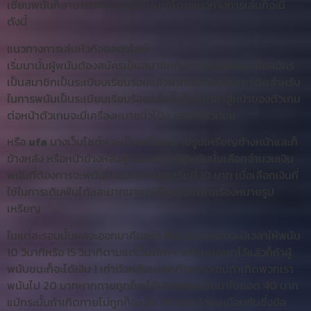
เซียนพนันก็สามารถที่จะเล่นได้ไม่ยากโดยแนวทางการเล่นก็จะมี
ดังนี้
แนวทางการเล่นหัวก้อยออนไลน์
เริ่มมานั้นผู้พนันต้องสมัครเป็นสมาชิกกับทางเว็บซะก่อนเมื่อสมัคร
เป็นสมาชิกเป็นระเบียบเรียบร้อยแล้วฝากเงินเพื่อเป็นเครดิตสำหรับ
ในการพนันเป็นระเบียบเรียบร้อยแล้วนั้นก็จะเข้ามาสู่หน้าของตัวเกม
ต่อหน้าตัวเกมจะมีเครื่องหมายนิ้วโป้ง รวมทั้งนิ้วก้อย
หรือ
ufa
บางเว็บไซต์ฯ จะเป็นเครื่องหมายรูปเหรียญข้างหน้าและก็
ข้างหลัง หรือหน้าข้างหลังคู่กันโดยจะให้ผู้พนันนั้นเลือกจำนวนเงิน
พนันที่ต้องการจะพนันโดยมีอย่างน้อยเริ่มที่ 10 บาท เมื่อเลือกเงินที่
ใช้ในการเดิมพันได้และมากมายดเลือกรูปภาพเครื่องหมายรูป
เหรียญ
ในแต่ละรอบนั้นผลจะออกมาคืออะไร ซึ่งในแต่ละรอบจะมีเวลาให้พนัน
10 วินาทีหรือ 15 วินาทีตามแต่เว็บไซต์ฯ จะกำหนดเอาไว้แล้วก็ถ้าผู้
พนันชนะก็จะได้เงิน 1 เท่าตัวกลับมายกตัวอย่างเช่นถ้าเกิดพวกเรา
พนันไป 20 บาทหากทายถูกก็จะได้เงินพนันกลับมาในยอด 40 บาท
แม้กระนั้นถ้าเกิดทายไม่ถูกก็จะเสีย 40 บาทด้วยเหมือนกันซึ่งข้อ