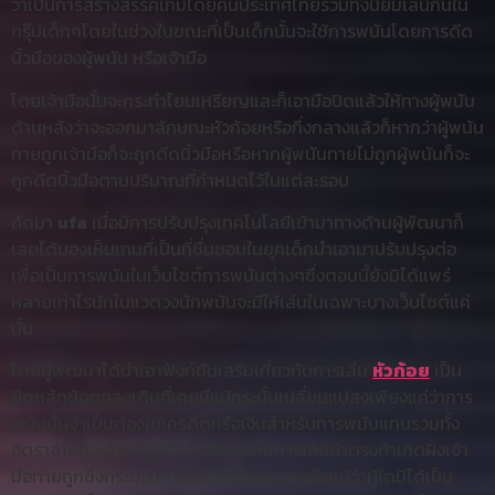
ว่าเป็นการสร้างสรรค์เกมโดยคนประเทศไทยรวมทั้งนิยมเล่นกันใน
กรุ๊ปเด็กๆโดยในช่วงในขณะที่เป็นเด็กนั้นจะใช้การพนันโดยการดีด
นิ้วมือของผู้พนัน หรือเจ้ามือ
โดยเจ้ามือนั้นจะกระทำโยนเหรียญและก็เอามือปิดแล้วให้ทางผู้พนัน
ด้านหลังว่าจะออกมาลักษณะหัวก้อยหรือกึ่งกลางแล้วก็หากว่าผู้พนัน
ทายถูกเจ้ามือก็จะถูกดีดนิ้วมือหรือหากผู้พนันทายไม่ถูกผู้พนันก็จะ
ถูกดีดนิ้วมือตามปริมาณที่กำหนดไว้ในแต่ละรอบ
ถัดมา
ufa
เมื่อมีการปรับปรุงเทคโนโลยีเข้ามาทางด้านผู้พัฒนาก็
เลยได้มองเห็นเกมที่เป็นที่ชื่นชอบในยุคเด็กนำเอามาปรับปรุงต่อ
เพื่อเป็นการพนันในเว็บไซต์การพนันต่างๆซึ่งตอนนี้ยังมิได้แพร่
หลายเท่าไรนักในแวดวงนักพนันจะมีให้เล่นในเฉพาะบางเว็บไซต์แค่
นั้น
โดยผู้พัฒนาได้นำเอาฟังก์ชันเสริมเกี่ยวกับการเล่น
หัวก้อย
เป็น
ยึดหลักข้อตกลงเดิมที่เคยมีแม้กระนั้นเปลี่ยนแปลงเพียงแค่ว่าการ
พนันนั้นจำเป็นต้องใช้เครดิตหรือเงินสำหรับการพนันแทนรวมทั้ง
อัตราจ่ายก็จะจ่ายอยู่ที่ 1 เท่าตัวและก็มีการเสียค่าตรงถ้าเกิดฝั่งเจ้า
มือทายถูกซึ่งกระบวนการเล่นก็ได้เอามากๆถึงแม้ว่าผู้ใดมิได้เป็น