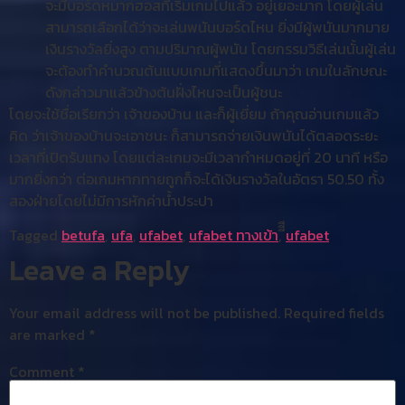
จะมีบอร์ดหมากฮอสที่เริ่มเกมไปแล้ว อยู่เยอะมาก โดยผู้เล่น
สามารถเลือกได้ว่าจะเล่นพนันบอร์ดไหน ยิ่งมีผู้พนันมากมาย
เงินรางวัลยิ่งสูง ตามปริมาณผู้พนัน โดยกรรมวิธีเล่นนั้นผู้เล่น
จะต้องทำคำนวณต้นแบบเกมที่แสดงขึ้นมาว่า เกมในลักษณะ
ดังกล่าวมาแล้วข้างต้นฝั่งไหนจะเป็นผู้ชนะ
โดยจะใช้ชื่อเรียกว่า เจ้าของบ้าน และก็ผู้เยี่ยม ถ้าคุณอ่านเกมแล้ว
คิด ว่าเจ้าของบ้านจะเอาชนะ ก็สามารถจ่ายเงินพนันได้ตลอดระยะ
เวลาที่เปิดรับแทง โดยแต่ละเกมจะมีเวลากำหมดอยู่ที่ 20 นาที หรือ
มากยิ่งกว่า ต่อเกมหากทายถูกก็จะได้เงินรางวัลในอัตรา 50.50 ทั้ง
สองฝ่ายโดยไม่มีการหักค่าน้ำประปา
Tagged
betufa
,
ufa
,
ufabet
,
ufabet ทางเข้า
,
ีีีufabet
Leave a Reply
Your email address will not be published.
Required fields
are marked
*
Comment
*