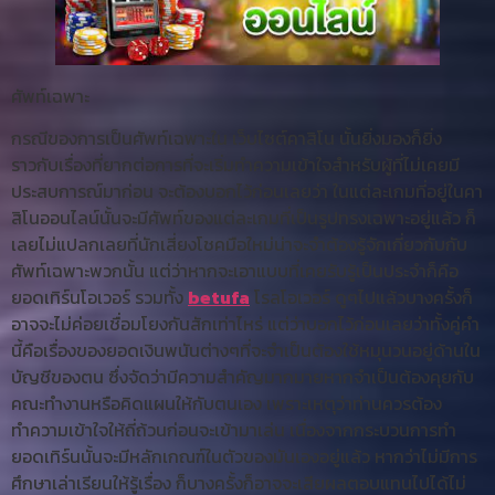
ศัพท์เฉพาะ
กรณีของการเป็นศัพท์เฉพาะใน เว็บไซต์คาสิโน นั้นยิ่งมองก็ยิ่ง
ราวกับเรื่องที่ยากต่อการที่จะเริ่มทำความเข้าใจสำหรับผู้ที่ไม่เคยมี
ประสบการณ์มาก่อน จะต้องบอกไว้ก่อนเลยว่า ในแต่ละเกมที่อยู่ในคา
สิโนออนไลน์นั้นจะมีศัพท์ของแต่ละเกมที่เป็นรูปทรงเฉพาะอยู่แล้ว ก็
เลยไม่แปลกเลยที่นักเสี่ยงโชคมือใหม่น่าจะจำต้องรู้จักเกี่ยวกับกับ
ศัพท์เฉพาะพวกนั้น แต่ว่าหากจะเอาแบบที่เคยรับรู้เป็นประจำก็คือ
ยอดเทิร์นโอเวอร์ รวมทั้ง
betufa
โรลโอเวอร์ ดูๆไปแล้วบางครั้งก็
อาจจะไม่ค่อยเชื่อมโยงกันสักเท่าไหร่ แต่ว่าบอกไว้ก่อนเลยว่าทั้งคู่คำ
นี้คือเรื่องของยอดเงินพนันต่างๆที่จะจำเป็นต้องใช้หมุนวนอยู่ด้านใน
บัญชีของตน ซึ่งจัดว่ามีความสำคัญมากมายหากจำเป็นต้องคุยกับ
คณะทำงานหรือคิดแผนให้กับตนเอง เพราะเหตุว่าท่านควรต้อง
ทำความเข้าใจให้ถี่ถ้วนก่อนจะเข้ามาเล่น เนื่องจากกระบวนการทำ
ยอดเทิร์นนั้นจะมีหลักเกณฑ์ในตัวของมันเองอยู่แล้ว หากว่าไม่มีการ
ศึกษาเล่าเรียนให้รู้เรื่อง ก็บางครั้งก็อาจจะเสียผลตอบแทนไปได้ไม่