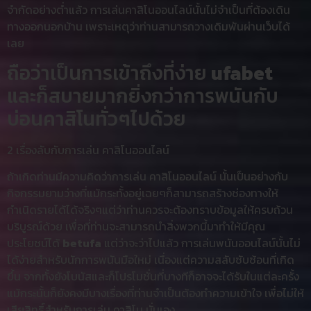
จำกัดอย่างต่ำแล้ว การเล่นคาสิโนออนไลน์นั้นไม่จำเป็นที่ต้องเดิน
ทางออกนอกบ้าน เพราะเหตุว่าท่านสามารถวางเดิมพันผ่านเว็บได้
เลย
ถือว่าเป็นการเข้าถึงที่ง่าย
ufabet
และก็สบายมากยิ่งกว่าการพนันกับ
บ่อนคาสิโนทั่วๆไปด้วย
2 เรื่องลับกับการเล่น คาสิโนออนไลน์
ถ้าเกิดท่านมีความคิดว่าการเล่น คาสิโนออนไลน์ นั้นเป็นอย่างกับ
กิจกรรมยามว่างที่แม้กระทั้งอยู่เฉยๆก็สามารถสร้างช่องทางให้
กำเนิดรายได้ได้จริงๆแต่ว่าท่านควรจะต้องทราบข้อมูลให้ครบถ้วน
บริบูรณ์ด้วย เพื่อที่ท่านจะสามารถนำสิ่งพวกนี้มาทำให้มีคุณ
ประโยชน์ได้
betufa
แต่ว่าจะว่าไปแล้ว การเล่นพนันออนไลน์นั้นไม่
ได้ง่ายสำหรับนักการพนันมือใหม่ เนื่องแต่ความสลับซับซ้อนที่เกิด
ขึ้น จากทั้งยังโบนัสและก็โปรโมชั่นที่บางทีก็อาจจะได้รับในแต่ละครั้ง
แม้กระนั้นก็ยังคงมีบางเรื่องที่ท่านจำเป็นต้องทำความเข้าใจ เพื่อไม่ให้
เสียสิทธิ์สำหรับการเล่น คาสิโน นั่นเอง