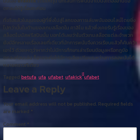
นั่นเอง
ufakick
โดยเหตุนี้ นักเล่นการพนันจำเป็นจะต้องอ่านข้อ
ตกลงให้รู้เรื่องซะก่อน
ที่จริงแล้วในมุมของผู้ที่พึ่งไปสู่โลกของการเล่นพนันออนไลน์โดยยิ่ง
ไปกว่านั้นในด้านของเกมสล๊อตใน คาสิโน แล้วพึ่งเคยรับรู้เรื่องของ
สล็อตโบนัสฟรีสปินนั้น บอกได้เลยว่าในตัวเกมสล๊อตแต่ละจำพวก
ยังมีอีกหลายเรื่องเลยที่เดียวที่นักการพนันจึงควรเรียนแล้วก็ค้นคว้า
เอาไว้ ด้วยเหตุว่าหากว่าไม่มีการศึกษาเล่าเรียนข้อมูลหรือกฎข้อ
ตกลงก่อนเล่น ก็อาจจะก่อให้มีการเสียเปรียบระหว่างการลงพนันได้
หลายคราวทีเดียว
Tagged
betufa
,
ufa
,
ufabet
,
ufakick
,
ีีีufabet
Leave a Reply
Your email address will not be published.
Required fields
are marked
*
Comment
*