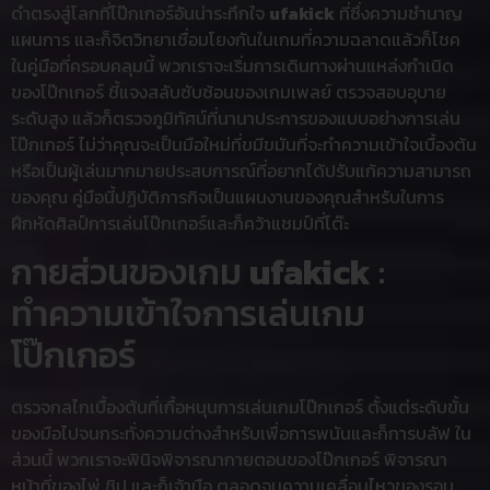
ดำตรงสู่โลกที่โป๊กเกอร์อันน่าระทึกใจ
ufakick
ที่ซึ่งความชำนาญ
แผนการ และก็จิตวิทยาเชื่อมโยงกันในเกมที่ความฉลาดแล้วก็โชค
ในคู่มือที่ครอบคลุมนี้ พวกเราจะเริ่มการเดินทางผ่านแหล่งกำเนิด
ของโป๊กเกอร์ ชี้แจงสลับซับซ้อนของเกมเพลย์ ตรวจสอบอุบาย
ระดับสูง แล้วก็ตรวจภูมิทัศน์ที่นานาประการของแบบอย่างการเล่น
โป๊กเกอร์ ไม่ว่าคุณจะเป็นมือใหม่ที่ขมีขมันที่จะทำความเข้าใจเบื้องต้น
หรือเป็นผู้เล่นมากมายประสบการณ์ที่อยากได้ปรับแก้ความสามารถ
ของคุณ คู่มือนี้ปฏิบัติภารกิจเป็นแผนงานของคุณสำหรับในการ
ฝึกหัดศิลป์การเล่นโป๊กเกอร์และก็คว้าแชมป์ที่โต๊ะ
กายส่วนของเกม
ufakick
:
ทำความเข้าใจการเล่นเกม
โป๊กเกอร์
ตรวจกลไกเบื้องต้นที่เกื้อหนุนการเล่นเกมโป๊กเกอร์ ตั้งแต่ระดับขั้น
ของมือไปจนกระทั่งความต่างสำหรับเพื่อการพนันและก็การบลัฟ ใน
ส่วนนี้ พวกเราจะพินิจพิจารณากายตอนของโป๊กเกอร์ พิจารณา
หน้าที่ของไพ่ ชิป และก็เจ้ามือ ตลอดจนความเคลื่อนไหวของรอบ