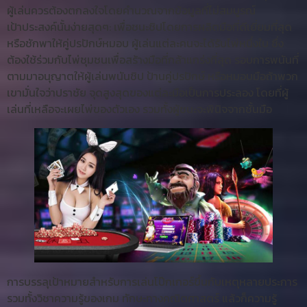
ผู้เล่นควรต้องตกลงใจโดยคำนวณจากข้อมูลที่ไม่สมบูรณ์
เป้าประสงค์นั้นง่ายสุดๆ: เพื่อชนะชิปโดยการผลิตมือที่ดีเยี่ยมที่สุด
หรือชักพาให้คู่ปรปักษ์หมอบ ผู้เล่นแต่ละคนจะได้รับไพ่หนึ่งใบ ซึ่ง
ต้องใช้ร่วมกับไพ่ชุมชนเพื่อสร้างมือที่กล้าแกร่งที่สุด รอบการพนันที่
ตามมาอนุญาตให้ผู้เล่นพนันชิป ป้านคู่ปรปักษ์ หรือหมอบมือถ้าพวก
เขามั่นใจว่าปราชัย จุดสูงสุดของแต่ละมือเป็นการประลอง โดยที่ผู้
เล่นที่เหลือจะเผยไพ่ของตัวเอง รวมทั้งผู้ชนะจะพินิจจากชั้นมือ
การบรรลุเป้าหมายสำหรับการเล่นโป๊กเกอร์ขึ้นกับเหตุหลายประการ
รวมทั้งวิชาความรู้ของเกม ทักษะทางคณิตศาสตร์ แล้วก็ความรู้