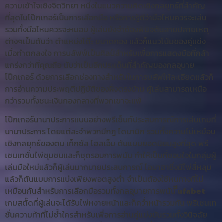
ความเข้าใจเชิงจิตวิทยา หนึ่งในแนวความคิดเชิงกลยุทธ์ที่สำคัญ
ที่สุดในโป๊กเกอร์เป็นการเลือกมือ หรือการรู้ดีว่ามือไหนควรจะเล่น
รวมทั้งมือไหนควรจะหมอบ ผู้เล่นยังจำต้องพินิจต้นสายปลายเหตุ
ต่างๆเป็นต้นว่า ตำแหน่งโต๊ะ ขนาดกอง แล้วก็แนวโน้มของคู่แข่ง
เมื่อทำตกลงใจ การบลัฟฟ์เป็นศิลป์สำหรับเพื่อการแสดงมือที่กล้า
แกร่งกว่าที่คุณถือ นับว่าเป็นอีกประเด็นที่สำคัญของกลอุบาย
โป๊กเกอร์ ด้วยการเลือกช่องทางสำหรับในการบลัฟให้ละเอียดแล้วก็
การอ่านความประพฤติปฏิบัติของฝั่งตรงข้าม ผู้เล่นสามารถเหนือ
กว่ารวมทั้งชนะเงินกองกลางที่พวกเขาจะแพ้
โป๊กเกอร์นานาประการแบบอย่างพรีเซ็นท์ประสบการณ์การเล่นเกมที่
นานาประการ โดยแต่ละจำพวกมีกฎ ไดนามิก รวมทั้งความไม่เหมือน
เชิงกลยุทธ์ของตน เท็กซัส โฮลเอ็ม ต้นแบบยอดนิยมสูงที่สุด พรี
เซนเทชั่นไพ่ชุมชนและก็ชุดรอบการพนัน ทำให้เป็นที่ชอบใจในกลุ่มผู้
เล่นมือใหม่แล้วก็ผู้เล่นมากมายประสบการณ์ โอมาฮาซึ่งมีไพ่สี่หลุม
แล้วก็ต้นแบบการแบ่งเพียงพอตสูงต่ำ จำเป็นต้องใช้หนทางที่ไม่
เหมือนกันสำหรับการเลือกมือรวมทั้งกลอุบายการพนัน
ีีufabet
เกมสตั๊ดที่ผู้เล่นจะได้รับไพ่หงายหน้าและก็คว่ำหน้ารวมกัน พรีเซนเท
ชั่นความท้าที่ไม่ซ้ำใครสำหรับเพื่อการอ่านคู่แข่งขันรวมทั้งวินิจฉัย