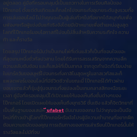
อยู่ตลอด คู่มือที่ครอบคลุมนี้เป็นแถวทางในการเรียนศิลป์ของ
โป๊กเกอร์ ตั้งแต่ต้นเกิดและก็กลไกไปจนกระทั่งอุบายระดับสูงรวมทั้ง
การเล่นออนไลน์ ไม่ว่าคุณจะเป็นผู้เล่นทั่วๆไปที่อยากได้สนุกกับเพื่อ
นพ้องๆหรือผู้แข่งขันแท้จริงจังโดยมีเป้าหมายเพื่อตำแหน่งสูงสุด
โลกที่โป๊กเกอร์มอบโอกาสที่ไม่จบไม่สิ้นสำหรับความระทึกใจ ความ
ท้า และก็รางวัล
โดยสรุป โป๊กเกอร์นับว่าเป็นเกมไพ่ที่เด่นแล้วก็เป็นที่ชอบใจเยอะ
ที่สุดเกมหนึ่งชั่วกัลปวสาน โดยได้รับการสรรเสริญจากความลึก
ความสลับซับซ้อน และก็เสน่ห์ที่เป็นสากล จากจุดกำเนิดที่เรียบง่าย
ในบาร์ควันของบุหรี่ไปจนกระทั่งคาสิโนสุดหรูในลาสเวกัสและก็
แพลตฟอร์มออนไลน์ที่มีชีวิตชีวาในขณะนี้ โป๊กเกอร์ได้ก้าวผ่าน
ขอบเขตแล้วก็รุ่นสู่รุ่นจนกระทั่งแปลงเป็นเกมคลาสสิกเหนือระยะ
เวลา คู่มือที่ครอบคลุมนี้ได้เปิดเผยให้มองเห็นถึงชั้นต่างๆของ
โป๊กเกอร์ โดยเปิดเผยให้มองเห็นถึงยุทธวิธี ชั้นเชิง แล้วก็จิตวิทยาที่
เป็นพื้นฐานของเสน่ห์
ี ufabet
อันนานของเกม ไม่ว่าคุณจะเป็นมือ
ใหม่ที่ก้าวเข้าสู่โลกที่โป๊กเกอร์หรือมือโปรผู้มีความชำนาญที่อยากฝึก
ซ้อมความถนัดของคุณ การเดินทางของการเล่าเรียนโป๊กเกอร์นั้นให้
รางวัลและไม่มีที่จบ