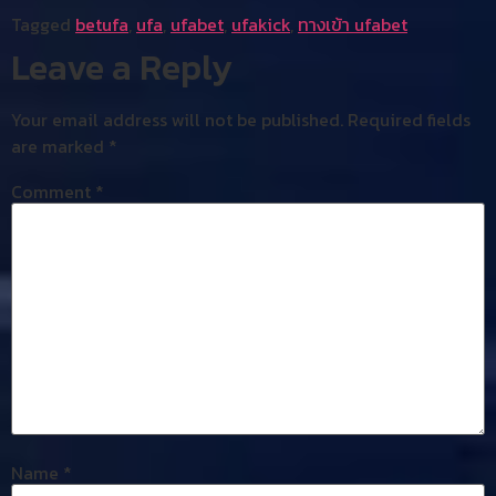
Tagged
betufa
,
ufa
,
ufabet
,
ufakick
,
ทางเข้า ufabet
Leave a Reply
Your email address will not be published.
Required fields
are marked
*
Comment
*
Name
*