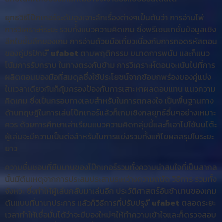
ยุทธวิธีโป๊กเกอร์ระดับสูงเจาะลึกเรื่องต่างๆเป็นต้นว่า การอ่านไพ่
การวิเคราะห์ระยะ รวมทั้งแนวความคิดเกม ซึ่งพรีเซนเทชั่นข้อมูลเชิง
ลึกในชั้นลึกของเกม การอ่านด้วยมือเกี่ยวเนื่องกับการถอดรหัสตอน
ของคู่ปรปักษ์
ี ufabet
ตามพฤติกรรม ขนาดการพนัน และก็แนว
โน้มการรับทราบ ในทางตรงกันข้าม การวิเคราะห์ตอนจะเน้นไปที่การ
ผลิตตอนของมือที่สมดุลซึ่งใช้ประโยชน์จากข้อบกพร่องของคู่แข่ง
ในเวลาเดียวกันก็คุ้มครองป้องกันการเสาะหาผลตอบแทน แนวความ
คิดเกม ซึ่งเป็นกรอบทางเลขสำหรับในการตกลงใจ เป็นพื้นฐานทาง
ด้านทฤษฎีในการเล่นโป๊กเกอร์แล้วก็เกมเชิงกลยุทธ์อื่นๆอย่างเหมาะ
ควร ด้วยการศึกษาเล่าเรียนแนวความคิดกลุ่มนี้และก็เอาไปใช้บนโต๊ะ
ผู้เล่นจะมีความเป็นต่อสำหรับในการแข่งรวมทั้งแก้ไขผลสรุปในระยะ
ยาว
ความชื่นชอบที่ยืนนานของโป๊กเกอร์รวมทั้งความน่าสนใจที่เป็นสากล
นั้นมีต้นเหตุจากการประสมประสานระหว่างความถนัด วิธีการ รวมทั้ง
จังหวะ ซึ่งทำให้ผู้เล่นกลับมาเล่นอีก ประวัติศาสตร์อันช้านานของเกม
ต้นแบบที่นานาประการ แล้วก็วิธีการที่ปรับปรุง
ี ufabet
ตลอดระยะ
เวลาทำให้เชื่อมั่นได้ว่าจะมีของใหม่ๆให้ทำความเข้าใจและก็ตรวจสอบ