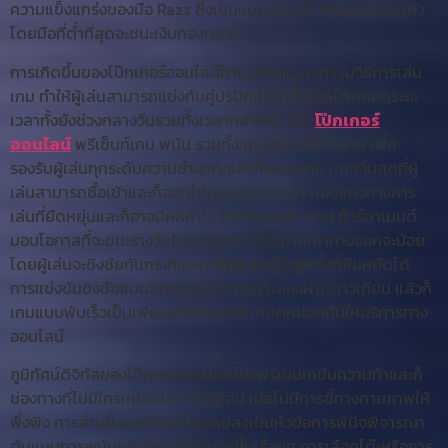
ความแข็งแกร่งของมือ Razz ซึ่งเป็นแบบบอลต่ำ กลับชั้นมือบนหัว
โดยมือที่ต่ำที่สุดจะชนะเงินกองกลาง
การเกิดขึ้นของโป๊กเกอร์ออนไลน์ได้เปลี่ยนแปลงกรรมวิธีการเล่น
เกม ทำให้ผู้เล่นสามารถแข่งกับคู่ปรปักษ์จากทั้งโลกได้ตลอดระยะ
เวลาทั้งยังช่วงกลางวันรวมทั้งเวลากลางคืน เว็บ
โป๊กเกอร์
ออนไลน์
พรีเซ็นท์เกม พนัน รวมทั้งแบบอย่างที่มากมาย เพื่อ
รองรับผู้เล่นทุกระดับความชำนาญแล้วก็เงินลงทุน เกมเงินสดที่ผู้
เล่นสามารถซื้อเข้าและก็ออกได้ตลอดระยะเวลา มอบแนวทางการ
เล่นที่ยืดหยุ่นและก็อาจมีผลกำไร ในทางตรงกันข้าม ทัวร์นาเมนต์
มอบโอกาสที่จะชนะรางวัลใหญ่ด้วยการซื้อเข้าที่เข้าทางออกจะน้อย
โดยผู้เล่นจะชิงชัยกันกระทั่งจะเหลือผู้เล่นผู้ใดผู้หนึ่งที่ยืนหยัดได้
การแข่งขันชิงชัยแบบสิทแอนด์โก การประลองผ่านดาวเทียม แล้วก็
เกมแบบพับเร็วเป็นเพียงแค่ต้นแบบอื่นๆนิดหน่อยที่มีให้บริการทาง
ออนไลน์
ภูมิทัศน์ดิจิทัลของโป๊กเกอร์ออนไลน์ยังพรีเซนเทชั่นความท้าและก็
ช่องทางที่ไม่มีใครเหมือนสำหรับผู้เล่น เมื่อไม่มีการชี้ทางกายภาพให้
พึ่งพิง การอ่านฝั่งตรงข้ามก็เลยแปลงเป็นหัวข้อการพินิจพิจารณา
ต้นแบบการพนันแล้วก็แนวโน้มมากขึ้นเรื่อยๆ การเลือกโต๊ะหรือการ