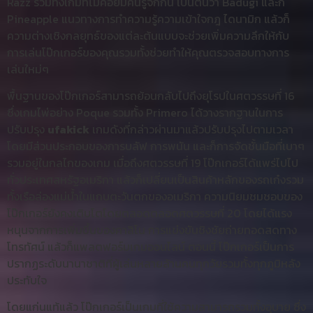
Razz รวมทั้งเกมที่ไม่ค่อยมีคนรู้จักกัน เป็นต้นว่า Badugi และก็
Pineapple แนวทางการทำความรู้ความเข้าใจกฎ ไดนามิก แล้วก็
ความต่างเชิงกลยุทธ์ของแต่ละต้นแบบจะช่วยเพิ่มความลึกให้กับ
การเล่นโป๊กเกอร์ของคุณรวมทั้งช่วยทำให้คุณตรวจสอบทางการ
เล่นใหม่ๆ
พื้นฐานของโป๊กเกอร์สามารถย้อนกลับไปถึงยุโรปในศตวรรษที่ 16
ซึ่งเกมไพ่อย่าง Poque รวมทั้ง Primero ได้วางรากฐานในการ
ปรับปรุง
ufakick
เกมดังที่กล่าวผ่านมาแล้วปรับปรุงไปตามเวลา
โดยมีส่วนประกอบของการบลัฟ การพนัน และก็การจัดชั้นมือที่เบาๆ
รวมอยู่ในกลไกของเกม เมื่อถึงศตวรรษที่ 19 โป๊กเกอร์ได้แพร่ไปไป
ทั่วประเทศสหรัฐอเมริกา แล้วก็เปลี่ยนเป็นสินค้าหลักของรถเก๋งรวม
ทั้งเรือล่องแม่น้ำในแถบตะวันตกของอเมริกา ความนิยมชมชอบของ
โป๊กเกอร์ยังคงเติบโตโดยตลอดตลอดศตวรรษที่ 20 โดยได้แรง
หนุนจากการเพิ่มขึ้นของคาสิโน การแข่งขันชิงชัยถ่ายทอดสดทาง
โทรทัศน์ แล้วก็แพลตฟอร์มเกมออนไลน์ ตอนนี้ โป๊กเกอร์เป็นการ
ปรากฏระดับนานาชาติที่ผู้เล่นหลายล้านคนทุกวัยรวมทั้งทุกภูมิหลัง
ประทับใจ
โดยแก่นแท้แล้ว โป๊กเกอร์เป็นเกมที่ใช้ความสามารถรวมทั้งอุบาย ซึ่ง