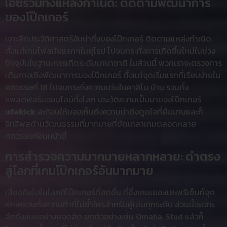
เอซรวมทั้งแหล่งกำเนิด: ติดตามพัฒนาการ
ของโป๊กเกอร์
เจาะลึกประวัติศาสตร์อันน่าทึ่งของโป๊กเกอร์ ติดตามแหล่งกำเนิด
ตั้งแต่เกมไพ่สมัยแรกๆในยุโรป ไปจนกระทั่งการเกิดขึ้นใหม่ในช่วง
ปัจจุบันในฐานะการเกิดระดับนานาชาติ ในส่วนนี้ พวกเราจะตรวจการ
เดินทางเชิงพัฒนาการของโป๊กเกอร์ ตั้งแต่จุดเริ่มแรกที่เรียบง่ายใน
ศตวรรษที่ 18 ไปจนกระทั่งความเด่นในคาสิโน บ้าน รวมทั้ง
แพลตฟอร์มออนไลน์ทั้งโลก ประวัติความเป็นมาของโป๊กเกอร์
ufakick
สะท้อนให้มองเห็นถึงความน่าดึงดูดใจที่ยืนนานและก็
อิทธิพลด้านวัฒนธรรมที่มากมายที่ขัดเกลาเกมตลอดหลาย
ศตวรรษก่อนหน้านี้
การสำรวจความมากมายหลากหลาย: ดำตรง
สู่โลกที่เกมโป๊กเกอร์อันมากมาย
เสี่ยงภัยไปในโลกที่โป๊กเกอร์ที่สดชื่น ที่ซึ่งเกมเยอะแยะพรีเซ็นท์จุด
หักเหรวมทั้งความท้าที่ไม่ซ้ำใครสำหรับผู้เล่นทุกระดับ ส่วนนี้จะเจาะ
ลึกถึงแบบอย่างยอดฮิต ยกตัวอย่างเช่น Omaha, Stud แล้วก็