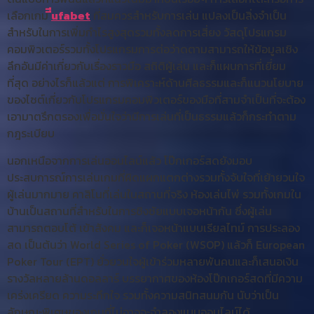
เลือกเกม
ีีufabet
ที่สมควรสำหรับการเล่น แปลงเป็นสิ่งจำเป็น
สำหรับในการเพิ่มกำไรสูงสุดรวมทั้งลดการเสี่ยง วัสดุโปรแกรม
คอมพิวเตอร์รวมทั้งโปรแกรมการต่อว่าดตามสามารถให้ข้อมูลเชิง
ลึกอันมีค่าเกี่ยวกับเรื่องราวมือ สถิติผู้เล่น และก็แผนการที่เยี่ยม
ที่สุด อย่างไรก็แล้วแต่ การพิเคราะห์ด้านศีลธรรมและก็แนวนโยบาย
ของไซต์เกี่ยวกับโปรแกรมคอมพิวเตอร์ของมือที่สามจำเป็นที่จะต้อง
เอามาตรึกตรองเพื่อมั่นใจว่ามีการเล่นที่เป็นธรรมแล้วก็กระทำตาม
กฎระเบียบ
นอกเหนือจากการเล่นออนไลน์แล้ว โป๊กเกอร์สดยังมอบ
ประสบการณ์การเล่นเกมที่ผิดแผกแตกต่างรวมทั้งจับใจที่เย้ายวนใจ
ผู้เล่นมากมาย คาสิโนที่เล่นในสถานที่จริง ห้องเล่นไพ่ รวมทั้งเกมใน
บ้านเป็นสถานที่สำหรับในการชิงชัยแบบเจอหน้ากัน ซึ่งผู้เล่น
สามารถตอบโต้ เข้าสังคม และก็เจอหน้าแบบเรียลไทม์ การประลอง
สด เป็นต้นว่า World Series of Poker (WSOP) แล้วก็ European
Poker Tour (EPT) ยั่วยวนใจผู้เข้าร่วมหลายพันคนและก็เสนอเงิน
รางวัลหลายล้านดอลลาร์ บรรยากาศของห้องโป๊กเกอร์สดที่มีความ
เคร่งเครียด ความระทึกใจ รวมทั้งความสนิทสนมกัน นับว่าเป็น
ลักษณะพิเศษของเกมที่ไม่อาจจะจำลองแบบออนไลน์ได้