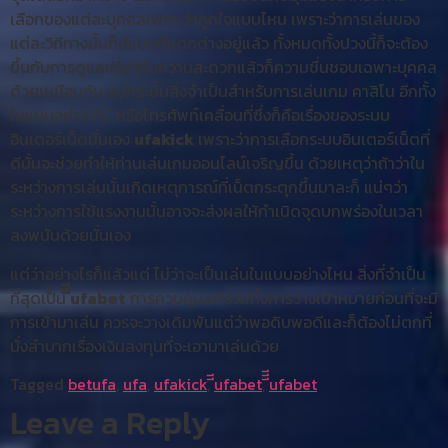
เลือกของแต่ละบุคคลเพราะว่าถูกใจแบบไหน เพราะว่าการเล่นของ
แต่ละวิถีทางนั้นก็มีแบบที่แตกต่างอยู่แล้ว ทั้งหมดทั้งปวงนี้ก็จะต้อง
ขึ้นกับการดูแลเกี่ยวกับความสะดวกแล้วก็ความชื่นชอบเฉพาะบุคคล
ด้วยเหมือนกัน แม้กระนั้นสิ่งจำเป็นสำหรับการเล่นเกม คาสิโน อีกทั้ง
ในแบบอย่าง PC หรือโทรศัพท์เคลื่อนที่ซึ่งก็คือเรื่องของระบบ
อินเตอร์เน็ตนั่นเอง
ufakick
เพราะว่าการเลือกระบบอินเตอร์เน็ตที่
ดีนั้นจะช่วยทำให้ท่านเล่นเกมออนไลน์เจริญขึ้น ด้วยเหตุว่าถ้าว่าใน
ระหว่างการเล่นนั้นเกิดเหตุการณ์ที่เน็ตกระตุกขึ้นมาละก็ แน่ๆว่า
ระหว่างการใช้แรงงานนั้นอาจจะส่งผลให้กำเนิดจุดบกพร่องในเวลา
ลงพนันด้วยนั่นเอง
แต่ว่าอย่างไรก็แล้วแต่ ไม่ว่าจะเป็นเล่นในแบบอย่างไหน สิ่งที่จำเป็น
ที่สุดเป็น
ีีีufabet
การควบคุมสติรวมทั้งการวางเป้าหมายก่อนที่จะมี
การเข้ามาเล่น ควรจะวางเดิมพันแต่ว่าพอดิบพอดีและก็ต้องไม่ตกที่
นั่งลำบากเรื่องเงินลงทุนที่จะเอามาเล่นด้วย
Tagged
betufa
,
ufa
,
ufakick
,
ีีufabet
,
ีีีufabet
Leave a Reply