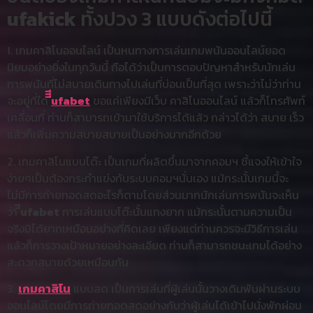
ufakick
ทั้งปวง 3 แบบดังต่อไปนี้
1. เกมคาสิโนออนไลน์ เป็นหนทางการเล่นเกมพนันออนไลน์ยอด
นิยมอย่างยิ่งในทุกวันนี้ ถือได้ว่าเป็นการตอบปัญหาสำหรับนักเล่น
การพนันที่ไม่สบายเดินทางไปเล่นที่บ่อนเป็นที่สุด เพราะว่าไม่ว่าท่าน
จะอยู่ที่ใด
ีีีufabet
ขอแค่เพียงมีเว็บ คาสิโนออนไลน์ แล้วก็โทรศัพท์
เคลื่อนที่ ท่านก็สามารถเข้ามาใช้บริการได้แล้ว กล่าวได้ว่า สบาย เร็ว
แล้วก็เพิ่มความสบายสบายเป็นอย่างมากอีกด้วย
2. เกมคาสิโนแบบโต๊ะ เป็นเกมที่ผลิตขึ้นมาจากคอมฯ ชี้แจงให้เข้าใจ
ง่ายๆเป็นต้องกระทำแข่งกับระบบคอมฯนั่นเอง แม้กระนั้นเกมนี้จะ
ไม่มีการถ่ายทอดสดอะไรก็ตามโดยส่วนมากนักเล่นการพนันจะเห็น
ว่า
ีีufabet
การเล่นแบบโต๊ะนั้นแทงยาก แม้กระนั้นตามความเป็น
จริงมิได้ยากเหมือนอย่างที่คิดเลย เพียงแต่ท่านควรจะมีวิธีการเล่น
แล้วก็การวางเป้าหมายอย่างละเอียด ท่านก็สามารถชนะเกมได้อย่าง
สะดวกสบายด้วยเหมือนกัน
3.
เกมคาสิโน
แบบสด เป็นการเล่นที่ผู้เล่นนั้นวางเดิมพันผ่านระบบ
ออนไลน์โดยมีการถ่ายทอดสดอย่างกับว่าผู้เล่นได้เข้าไปนั่งพักผ่อน