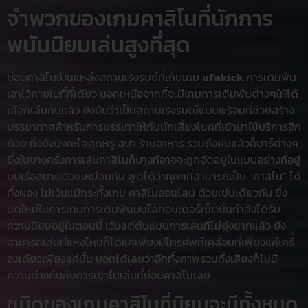
จำพวกของเกมคาสิโนที่นักการ
พนันนิยมเล่นสูงที่สุด
บ่อนคาสิโนเป็นแหล่งสถานเริงรมย์ที่เก็บเกม
ufakick
การเดิมพัน
เอาไว้ภายในที่ที่เดียว นอกเหนือจากที่จะมีเกมการเดิมพันต่างๆให้ได้
เลือกเล่นกันแล้ว ยังนับว่าเป็นสถานเริงรมณ์แบบพร้อมที่ช่วยสร้าง
บรรยากาศสำหรับการบรรเทาให้กับนักเสี่ยงโชคที่เข้ามาใช้บริการอีก
ด้วย ทั้งยังบังกะโลสุดหรู สปา ร้านอาหาร รวมถึงผับแล้วก็บาร์ต่างๆ
ซึ่งในบางครั้งการเล่นคาสิโนก็บางทีอาจจะถูกจัดอยู่ในแบบอย่างที่อยู่
บนเรือสบายด้วยเหมือนกัน พูดได้ว่าทุกๆที่สามารถเป็น “คาสิโน” ได้
ทั้งผอง ไม่เว้นแม้กระทั้งเกม คาสิโนออนไลน์ ด้วยเช่นเดียวกัน ซึ่ง
มิติใหม่ในการเกมการเดิมพันบนโลกอินเตอร์เน็ตนั้นกำลังได้รับ
ความนิยมอยู่ในตอนนี้ เว้นแต่ต้นแบบการเล่นที่ไม่ยุ่งยากแล้ว ยัง
สามารถเล่นที่แห่งไหนก็ได้แค่เพียงมีโทรศัพท์เคลื่อนที่เพียงแค่เครื่ิิ
องเดียวเพียงแค่นั้น บอกได้เลยว่าอีกทั้งภาพรวมทั้งเสียงก็ไม่มี
ความต่างกันกับการเข้าไปเล่นที่บ่อนคาสิโนเลย
ชนิดของเกมคาสิโนที่นิยมจะมีทั้งหมด