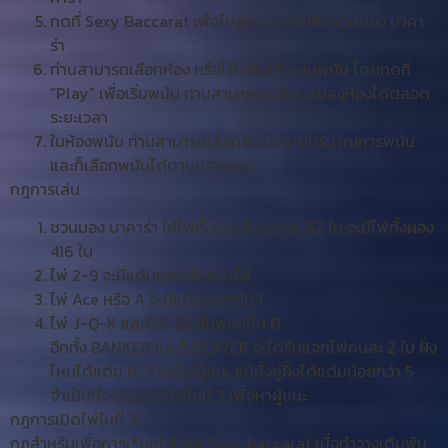
กดที่ Sexy Baccarat เพื่อไปสู่เกมการพนัน ชวนมอง บาคา
ร่า
ท่านสามารถเลือกห้อง หรือโต๊ะเพื่อเริ่มเล่นพนัน โดยกดที่
“Play” เพื่อเริ่มพนัน ท่านสามารถเปลี่ยนแปลงห้องได้ตลอด
ระยะเวลา
ในห้องพนัน ท่านสามารถเลือกชิพได้ตามปริมาณการพนัน
และก็เลือกพนันได้ตามปรารถนา
กฎการเล่น
ชวนมอง บาคาร่า ใช้ไพ่ทั้งปวง 8 ชุดๆละ 52 ใบ จะมีไพ่ทั้งผอง
416 ใบ
ไพ่ 2-9 จะมีแต้มพอๆกับหน้าไพ่
ไพ่ Ace หรือ A จะมีแต้มพอๆกับ 1
ไพ่ J-Q-K และก็10 มีแต้มพอๆกับ 0
อีกทั้ง BANKER และก็ PLAYER จะได้รับแจกไพ่คนละ 2 ใบ ฝั่ง
ไหนได้แต้ม 8, 9 จะเป็นผู้ชนะ แม้ทั้งคู่ฝั่งได้แต้มน้อยกว่า 5
จำเป็นที่จะต้องเปิดไพ่ใบที่ 3 เพื่อหาผู้ชนะ
กฎการเปิดไพ่ใบที่ 3
กฎสำหรับเพื่อการเรียกไพ่ของ Sexy baccarat เมื่อทำวางเดิมพัน