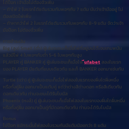
ได้ป๊อก เจ้ามือไม่ต้องจั่วเพิ่ม
– ถ้าไพ่ 2 ใบแรกได้แต้มรวมกันพอๆกับ 7 แต้ม นับว่าเจ้ามืออยู่ ไม่
ต้องเปิดไพ่เพิ่ม
– ถ้าหากว่าไพ่ 2 ใบแรกได้แต้มรวมกันพอๆกับ 8-9 แต้ม จัดว่าเจ้า
มือป๊อก ไม่ต้องจั่วเพิ่ม
การชำระเงิน
Big (สูง) Small (ต่ำ) ผู้เล่นจะชนะก็เมื่อไพ่ที่อยู่บนโต๊ะจบเกมพนัน
แล้วมีไพ่ 4 ใบพอๆกับต่ำ 5-6 ใบพอๆกับสูง
PLAYER คู่ BANKER คู่ ผู้เล่นจะชนะก็เมื่อไพ่
ีufabet
สองใบแรก
ของ PLAYER มีแต้มที่แบบเดียวกัน และก็ BANKER ออกมาเช่นกัน
Turtle (เต่า) คู่ ผู้เล่นจะชนะก็เมื่อไพ่สองใบแรกของฝั่งใดฝั่งหนึ่ง
หรือทั้งคู่ฝั่ง ออกมาเป็นแต้มคู่ แต่ว่าต่างสีต่างดอก หรือสีเดียวกัน
ดอกเดียวกัน ท่านจะชนะได้รับโบนัส
Phoenix (หงส์) คู่ ผู้เล่นจะชนะก็เมื่อไพ่สองใบแรกของฝั่งใดฝั่งหนึ่ง
หรือทั้งคู่ฝั่ง ออกมาเป็นคู่ที่มีดอกเดียวกัน ท่านจะได้รับโบนัส
Bonus
ไม่ป๊อก แม้กระนั้นไพ่สองใบรวมกันมีแต้มน้อยกว่า 8 แต้ม