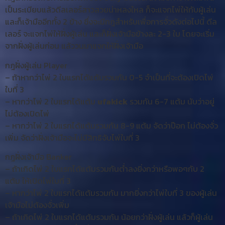
เป็นระเบียบแล้วดีลเลอร์สาวสวยน่าหลงใหล ก็จะแจกไพ่ให้กับผู้เล่น
และก็เจ้ามืออีกทั้ง 2 ข้าง ซึ่งจะมีกฎสำหรับเพื่อการจั่วดังต่อไปนี้ ดีล
เลอร์ จะแจกไพ่ให้ฝั่งผู้เล่น และก็ฝั่งเจ้ามือข้างละ 2-3 ใบ โดยจะเริ่ม
จากฝั่งผู้เล่นก่อน แล้ววนมาแจกให้ฝั่งเจ้ามือ
กฎฝั่งผู้เล่น Player
– ถ้าหากว่าไพ่ 2 ใบแรกได้แต้มรวมกัน 0-5 จำเป็นที่จะต้องเปิดไพ่
ใบที่ 3
– หากว่าไพ่ 2 ใบแรกได้แต้ม
ufakick
รวมกัน 6-7 แต้ม นับว่าอยู่
ไม่ต้องเปิดไพ่
– หากว่าไพ่ 2 ใบแรกได้แต้มรวมกัน 8-9 แต้ม จัดว่าป๊อก ไม่ต้องจั่ว
เพิ่ม จัดว่าฝั่งเจ้ามือจะไม่มีสิทธิจับไพ่ใบที่ 3
กฎฝั่งเจ้ามือ Banker
– ถ้าเกิดไพ่ 2 ใบแรกได้แต้มรวมกันต่ำลงยิ่งกว่าหรือพอๆกับ 2
แต้ม ให้เปิดไพ่ใบที่ 3
– หากว่าไพ่ 2 ใบแรกได้แต้มรวมกัน มากยิ่งกว่าไพ่ใบที่ 3 ของผู้เล่น
เจ้ามือไม่ต้องจั่วเพิ่ม
– ถ้าเกิดไพ่ 2 ใบแรกได้แต้มรวมกัน น้อยกว่าฝั่งผู้เล่น แล้วก็ผู้เล่น