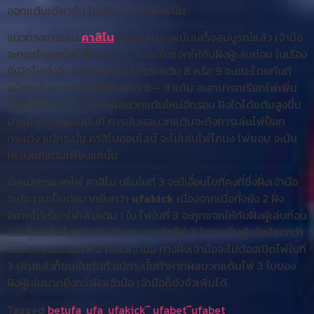
ออกแต้มเดียวกัน ได้เงิน 11 เท่าของพนัน
แนวทางการเล่น
คาสิโน
เมื่อผู้เล่นลงพนันเสร็จสมบูรณ์แล้ว เจ้ามือ
จะกระทำแจกไพ่ให้ฝั่งละ 2 ใบ โดยเริ่มแจกให้กับฝั่งผู้เล่นก่อน ในเรื่อง
ที่เปิดไพ่ทั้งสิ้นแล้วฝั่งใดสำเร็จรวมแต้ม 8 หรือ 9 จะชนะโดยทันที
แม้กระนั้นหากว่าไม่มีฝั่งไหนได้ 8 – 9 แต้ม จะสามารถเรียกไพ่เพิ่ม
ได้อีกฝั่งละ 1 ใบ แล้วนับผลบวกแต้มใหม่อีกรอบ ฝั่งใดได้แต้มสูงขึ้น
มากยิ่งกว่าชนะในทันที การนับผลบวกแต้มจะดังการเล่นไพ่ป็อก
กระเด้ง แม้กระนั้น คาสิโนออนไลน์ จะไม่เล่นไพ่โคนง ไพ่ขอบ จะนับ
เพียงแค่แต้มเพียงแค่นั้น
ข้อแม้การแจกไพ่ คาสิโน เพิ่มใบที่ 3 จะมีเงื่อนไขที่คงที่ซึ่งฝั่งเจ้ามือ
จะมีความเป็นต่อมากยิ่งกว่า
ufakick
เนื่องจากเมื่อทั้งยัง 2 ฝั่ง
อยากได้เรียกไพ่เพิ่มเติม 1 ใบ ไพ่ใบที่ 3 จะถูกแจกให้กับฝั่งผู้เล่นก่อน
แล้วก็เปิดไพ่โดยทันที แม้ผลบวกแต้มไพ่ 3 ใบของฝั่งผู้เล่นน้อยกว่า
ผลบวกแต้มของไพ่ 2 ใบฝั่งเจ้ามือ ทางฝั่งเจ้ามือจะไม่ต้องเปิดไพ่ใบที่
3 เพิ่มแล้วก็ชนะในทันที แม้กระนั้นถ้าหากผลบวกแต้มไพ่ 3 ใบของ
ฝั่งผู้เล่นมากยิ่งกว่าฝั่งเจ้ามือ เจ้ามือก็ยังจั่วเพิ่มได้
Tagged
betufa
,
ufa
,
ufakick
,
ี ufabet
,
ีufabet