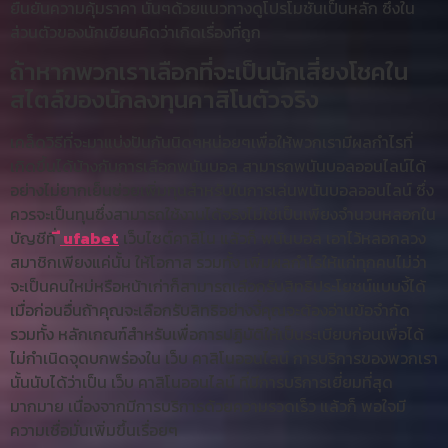
ยืนยันความคุ้มราคา นั้นๆด้วยแนวทางดูโปรโมชั่นเป็นหลัก ซึ่งใน
ส่วนตัวของนักเขียนคิดว่าเกิดเรื่องที่ถูก
ถ้าหากพวกเราเลือกที่จะเป็นนักเสี่ยงโชคใน
สไตล์ของนักลงทุนคาสิโนตัวจริง
เคล็ดวิธีที่จะมาแบ่งปันกันนิดๆหน่อยๆเพื่อให้พวกเรามีผลกำไรที่
เกิดขึ้นได้บ้างกับการเลือกพนันบอล สามารถพนันบอลออนไลน์ได้
อย่างไม่ยากเย็นช่วยเพิ่มทุนสำหรับในการเล่นพนันบอลออนไลน์ ซึ่ง
ควรจะเป็นทุนซึ่งสามารถใช้งานได้จริงไม่ใช่เป็นเพียงจำนวนหลอกใน
บัญชีที่
ี ufabet
เว็บไซต์คาสิโน แล้วก็ พนันบอล เอาไว้หลอกลวง
สมาชิกเพียงแค่นั้น ให้โอกาส รวมทั้ง เพิ่มผลกำไรให้แก่ทุกคนไม่ว่า
จะเป็นคนใหม่หรือหน้าเก่าก็สามารถเลือกรับสิทธิประโยชน์แบบงี้ได้
เมื่อก่อนอื่นถ้าคุณจะเลือกรับสิทธิอย่างงี้คุณจะต้องอ่านข้อจำกัด
รวมทั้ง หลักเกณฑ์สำหรับเพื่อการปฏิบัติให้เป็นระเบียบก่อนเพื่อได้
ไม่กำเนิดจุดบกพร่องใน เว็บ คาสิโนออนไลน์ การบริการของพวกเรา
นั้นนับได้ว่าเป็น เว็บ คาสิโนออนไลน์ ที่มีการบริการเยี่ยมที่สุด
มากมาย เนื่องจากมีการบริการด้วยความรวดเร็ว แล้วก็ พอใจมี
ความเชื่อมั่นเพิ่มขึ้นเรื่อยๆ