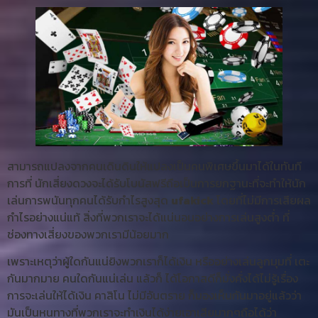
สามารถแปลงจากคนเดินดินให้แปลงเป็นคนพิเศษขึ้นมาได้ในทันที
การที่ นักเสี่ยงดวงจะได้รับโบนัสฟรีถือเป็นการยกฐานะที่จะทำให้นัก
เล่นการพนันทุกคนได้รับกำไรสูงสุด
ufakick
โดยที่ไม่มีการเสียผล
กำไรอย่างแน่แท้ สิ่งที่พวกเราจะได้แน่นอนอย่างการเล่นสูงต่ำ ที่
ช่องทางเสี่ยงของพวกเรามีน้อยมาก
เพราะเหตุว่าผู้ใดกันแน่ยิงพวกเราก็ได้เงิน หรืออย่างเล่นลูกมุมที่ เตะ
กันมากมาย คนใดกันแน่เล่น แล้วก็ ได้โอกาสดีก็มั่งคั่งได้ไม่รู้เรื่อง
การจะเล่นให้ได้เงิน คาสิโน ไม่มีอันตราย ก็มองเห็นกันมาอยู่แล้วว่า
มันเป็นหนทางที่พวกเราจะทำเงินได้ง่ายเอาเสียมากๆถือได้ว่า